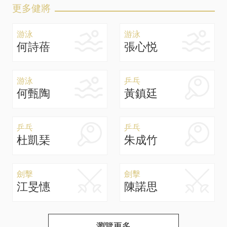
更多健將
游泳
游泳
何詩蓓
張心悦
游泳
乒乓
何甄陶
黃鎮廷
乒乓
乒乓
杜凱琹
朱成竹
劍擊
劍擊
江旻憓
陳諾思
瀏覽更多