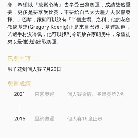
賽，希望以『放鬆心態』去享受巴黎奧運，成績故然重
要，更多是要享受比賽，不要給自己太大壓力去影響發
揮。」巴黎，家朗可以說有「半個主場」之利，他的花劍
教練基連(Gregory Koenig)正是來自巴黎，基連說過，
若選手村沒冷氣，他可以找到冷氣放在家朗房中，希望徒
弟以最佳狀態出戰奧運。
巴奧主項
男子花劍個人賽 7月29日
奧運成績
2021
東京奧運
個人賽金牌、團體賽第7名
2016
里約奧運
個人賽16強止步