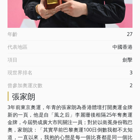
年齡
27
代表地區
中國香港
項目
劍擊
現世界排名
3
曾參加奧運次數
2
張家朗
3年前東京奧運，年青的張家朗為香港體壇打開奧運金牌
新的一頁，他是自「風之后」李麗珊後相隔25年奪奧運
金牌，今屆勢成廣大市民關注一員；對於以衛冕身份戰巴
奧，家朗說：「其實早前巴黎奧運100日倒數我都不太知
道，一直以來，我抱的心態是每一個比賽都是同一個比