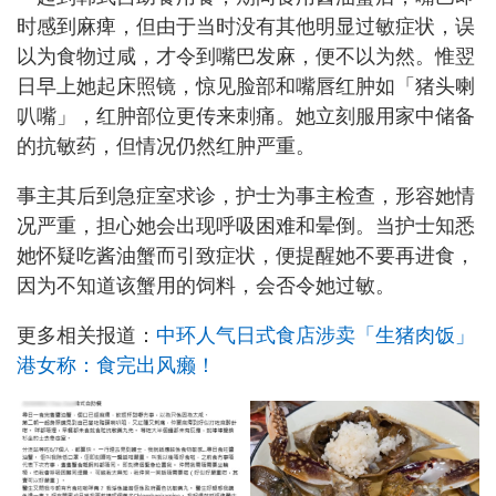
时感到麻痺，但由于当时没有其他明显过敏症状，误
以为食物过咸，才令到嘴巴发麻，便不以为然。惟翌
日早上她起床照镜，惊见脸部和嘴唇红肿如「猪头喇
叭嘴」，红肿部位更传来刺痛。她立刻服用家中储备
的抗敏药，但情况仍然红肿严重。
事主其后到急症室求诊，护士为事主检查，形容她情
况严重，担心她会出现呼吸困难和晕倒。当护士知悉
她怀疑吃酱油蟹而引致症状，便提醒她不要再进食，
因为不知道该蟹用的饲料，会否令她过敏。
更多相关报道：
中环人气日式食店涉卖「生猪肉饭」
港女称：食完出风癞！