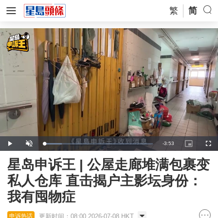
繁
简
Remaining
-
3:53
Loaded
:
Play
Unmute
Picture-
Full
16.64%
in-
Picture
Time
星岛申诉王 | 公屋走廊堆满包裹变
私人仓库 直击揭户主影坛身份：
我有囤物症
更新时间：08:00 2026-07-08 HKT
申诉热话