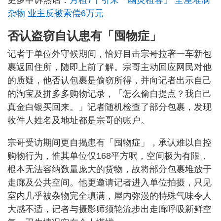
更多申诉热话：
月租7千引来「幽灵租客」 全屋堆满
杂物 业主反被索偿6万元
否认盗窃自认患有「囤物症」
记者于单位外守候期间，恰好目击宗哥拉著一车新包
裹返回住所，随即上前了解。宗哥主动回应网民对他
的质疑，他否认包裹是偷窃所得，并向记者出示自己
的淘宝及拼多多购物记录，「怎么偷自提点？我自己
真金白银买回来。」记者随机检查了部分包裹，发现
收件人姓名及地址都是宗哥的账户。
宗哥受访期间更自揭患有「囤物症」，承认难以自控
购物行为，惟其单位仅168平方呎，空间极为有限，
根本无法容纳数量庞大的货物，故将部分包裹堆放于
走廊及公共空间。他更邀请记者进入单位拍摄，只见
室内几乎被杂物完全填满，屋内弥漫的特殊气味令人
大感不适，记者与摄影师须轮流步出走廊呼吸新鲜空