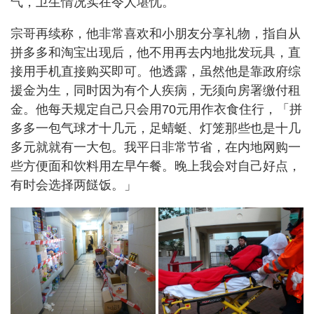
气，卫生情况实在令人堪忧。
宗哥再续称，他非常喜欢和小朋友分享礼物，指自从
拼多多和淘宝出现后，他不用再去内地批发玩具，直
接用手机直接购买即可。他透露，虽然他是靠政府综
援金为生，同时因为有个人疾病，无须向房署缴付租
金。他每天规定自己只会用70元用作衣食住行，「拼
多多一包气球才十几元，足蜻蜓、灯笼那些也是十几
多元就就有一大包。我平日非常节省，在内地网购一
些方便面和饮料用左早午餐。晚上我会对自己好点，
有时会选择两餸饭。」