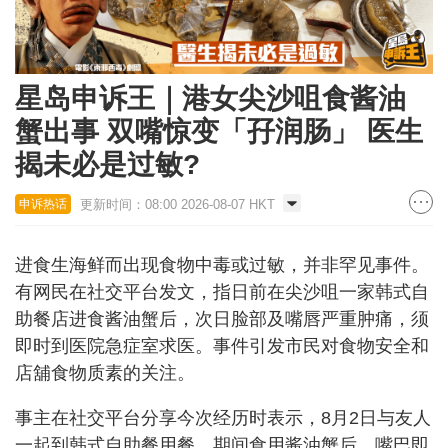
星岛申诉王｜港女尖沙咀食酱油
蟹出事 双嘴惊变「孖润肠」 医生
揭未必是过敏?
更新时间：08:00 2026-08-07 HKT
申诉热话
进食生海鲜而出现食物中毒或过敏，并非罕见事件。
有网民在社交平台发文，指日前在尖沙咀一家韩式自
助餐店进食酱油蟹后，次日脸部及嘴唇严重肿痛，须
即时到医院急症室求医。事件引发市民对食物安全和
店舖食物质素的关注。
事主在社交平台分享今次经历时表示，8月2日与友人
一起到韩式自助餐用餐，期间食用酱油蟹后，嘴巴即