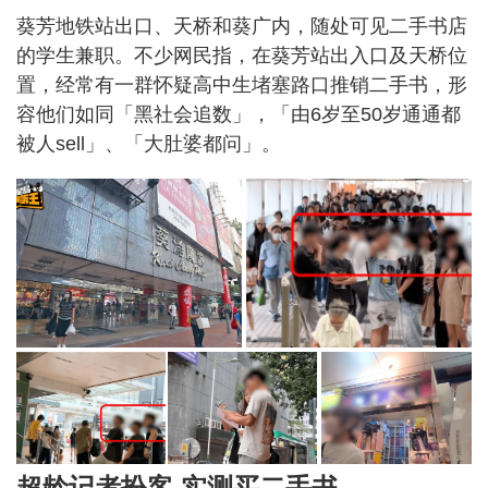
葵芳地铁站出口、天桥和葵广内，随处可见二手书店
的学生兼职。不少网民指，在葵芳站出入口及天桥位
置，经常有一群怀疑高中生堵塞路口推销二手书，形
容他们如同「黑社会追数」，「由6岁至50岁通通都
被人sell」、「大肚婆都问」。
超龄记者扮客 实测买二手书