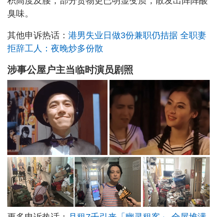
积高度及腰，部分货物更已明显变质，散发出阵阵酸
臭味。
其他申诉热话：
港男失业日做3份兼职仍拮据 全职妻
拒辞工人：夜晚炒多份散
涉事公屋户主当临时演员剧照