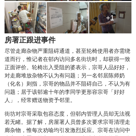
+1
房署正跟进事件
尽管走廊杂物严重阻碍通道，甚至轮椅使用者亦需绕
道而行，惟记者在邨内访问多名街坊时，却获得一致
正面评价。轮椅出入受阻的婆表示，宗哥人品好好，
对走廊堆放杂物不认为有问题；另一名邻居陈师奶
（化名）则指，宗哥的物品并不阻碍自己，不认为有
问题；居于该邨逾十年的李同学更形容宗哥「好好
人」，经常赠送物资予邻里。
街坊对宗哥采取包容态度，但邨内管理人员却无法视
若无睹。据了解，房屋署人员曾多次要求宗哥清理走
廊杂物，惟每次劝喻均引发激烈反应。宗哥在访问中