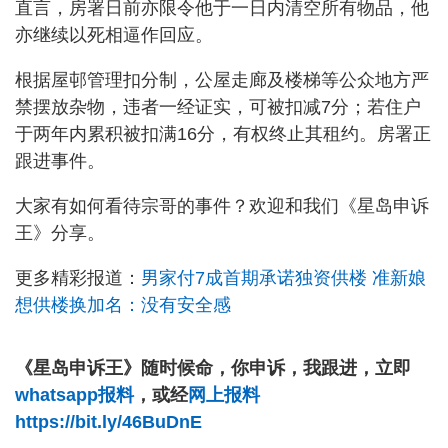
直言，房署日前亦限令他于一日内清空所有物品，他
亦继续以死相逼作回应。
根据屋邨管理扣分制，公屋走廊及楼梯等公众地方严
禁摆放杂物，违者一经证实，可被扣减7分；若住户
于两年内累积被扣满16分，有权终止其租约。房署正
跟进事件。
大家有如何看待宗哥的事件？欢迎和我们《星岛申诉
王》分享。
更多精彩报道：
男家付7成首期承诺独资供楼 准新娘
想供楼换加名：没有安全感
《星岛申诉王》随时候命，你申诉，我跟进，立即
whatsapp报料
，或经
网上报料
https://bit.ly/46BuDnE