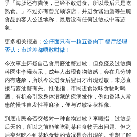
乎「海肠还有粪便，已经不敢进食。所以最后只是吃
熟食。」不过亦有曾光顾该店，并进食酱油蟹等生腌
食品的客人公道地称，最后没有任何过敏或中毒迹
象。
更多相关报道：
公仔面只有一粒五香肉丁 餐厅经理
否认：市道差都唔敢咁做！
今次事主怀疑自己食用酱油蟹过敏，但免疫及过敏病
科医生李曦表示，成年人出现食物敏感，会在几分钟
内有迹象，所以今次进食后翌日才出现过敏，未必直
接与酱油蟹有关。惟他指，市民进食浓味食物时喝
酒，有机会引致身体潜藏的疾病发作，例如香港人常
患的慢性自发性荨麻疹，便与过敏症状相像。
到底市民会否突然对一种食物过敏？李曦指，过敏是
后天的，所以之前能够吃到某种食物无出问题、但之
后突然吃不到某称食物的情况是会出现的。惟想了解