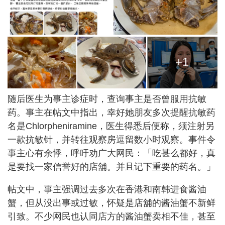
+1
随后医生为事主诊症时，查询事主是否曾服用抗敏
药。事主在帖文中指出，幸好她朋友多次提醒抗敏药
名是Chlorpheniramine，医生得悉后便称，须注射另
一款抗敏针，并转往观察房逗留数小时观察。事件令
事主心有余悸，呼吁劝广大网民：「吃甚么都好，真
是要找一家信誉好的店舖。并且记下重要的药名。」
帖文中，事主强调过去多次在香港和南韩进食酱油
蟹，但从没出事或过敏，怀疑是店舖的酱油蟹不新鲜
引致。不少网民也认同店方的酱油蟹卖相不佳，甚至