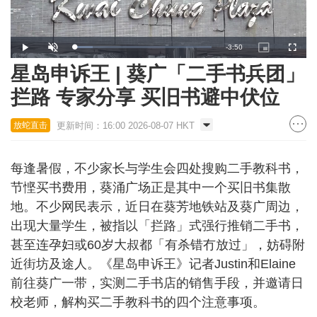
Remaining
-
3:50
Loaded
:
Play
Unmute
Picture-
Fullscr
13.21%
in-
Picture
星岛申诉王 | 葵广「二手书兵团」
Time
拦路 专家分享 买旧书避中伏位
更新时间：16:00 2026-08-07 HKT
放蛇直击
每逢暑假，不少家长与学生会四处搜购二手教科书，
节悭买书费用，葵涌广场正是其中一个买旧书集散
地。不少网民表示，近日在葵芳地铁站及葵广周边，
出现大量学生，被指以「拦路」式强行推销二手书，
甚至连孕妇或60岁大叔都「有杀错冇放过」，妨碍附
近街坊及途人。《星岛申诉王》记者Justin和Elaine
前往葵广一带，实测二手书店的销售手段，并邀请日
校老师，解构买二手教科书的四个注意事项。