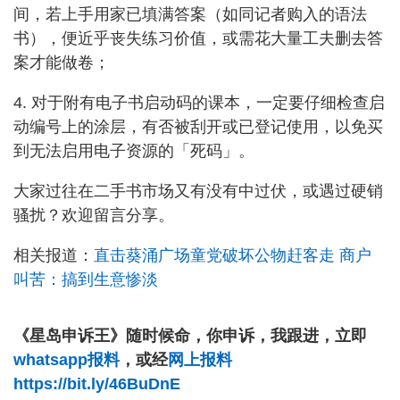
间，若上手用家已填满答案（如同记者购入的语法
书），便近乎丧失练习价值，或需花大量工夫删去答
案才能做卷；
4. 对于附有电子书启动码的课本，一定要仔细检查启
动编号上的涂层，有否被刮开或已登记使用，以免买
到无法启用电子资源的「死码」。
大家过往在二手书市场又有没有中过伏，或遇过硬销
骚扰？欢迎留言分享。
相关报道：
直击葵涌广场童党破坏公物赶客走 商户
叫苦：搞到生意惨淡
《星岛申诉王》随时候命，你申诉，我跟进，立即
whatsapp报料
，或经
网上报料
https://bit.ly/46BuDnE