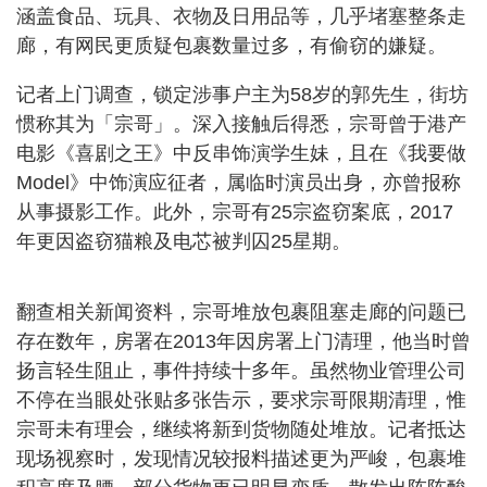
涵盖食品、玩具、衣物及日用品等，几乎堵塞整条走
廊，有网民更质疑包裹数量过多，有偷窃的嫌疑。
记者上门调查，锁定涉事户主为58岁的郭先生，街坊
惯称其为「宗哥」。深入接触后得悉，宗哥曾于港产
电影《喜剧之王》中反串饰演学生妹，且在《我要做
Model》中饰演应征者，属临时演员出身，亦曾报称
从事摄影工作。此外，宗哥有25宗盗窃案底，2017
年更因盗窃猫粮及电芯被判囚25星期。
翻查相关新闻资料，宗哥堆放包裹阻塞走廊的问题已
存在数年，房署在2013年因房署上门清理，他当时曾
扬言轻生阻止，事件持续十多年。虽然物业管理公司
不停在当眼处张贴多张告示，要求宗哥限期清理，惟
宗哥未有理会，继续将新到货物随处堆放。记者抵达
现场视察时，发现情况较报料描述更为严峻，包裹堆