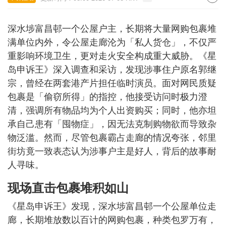
深水埗富昌邨一个公屋户主，长期将大量网购包裹堆
满单位内外，令公屋走廊沦为「私人货仓」，不仅严
重影响环境卫生，更对走火安全构成重大威胁。《星
岛申诉王》深入调查和采访，发现涉事住户原名郭继
宗，曾经在两套港产片担任临时演员。面对网民质疑
包裹是「偷窃所得」的指控，他接受访问时极力澄
清，强调所有物品均为个人出资购买；同时，他亦坦
承自己患有「囤物症」，因无法克制购物欲而导致杂
物泛滥。然而，尽管包裹霸占走廊的情况夸张，邻里
街坊竟一致表态认为涉事户主是好人，背后的故事耐
人寻味。
现场直击包裹堆积如山
《星岛申诉王》发现，深水埗富昌邨一个公屋单位走
廊，长期堆放数以百计的网购包裹，种类包罗万有，