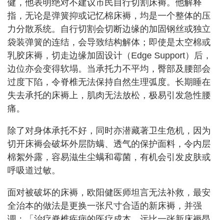
健，他表明绝对不建议市民自行切割床褥。他解释
指，无论是弹簧抑或记忆棉床褥，均是一个整体的压
力分散系统。自行切割会切断边缘的加固钢丝或独立
袋装弹簧的连结，会导致结构解体；即使是太空棉或
乳胶床褥，切走边缘加固设计（Edge Support）后，
边位亦会变得软塌。当承托力不平均，臀部及腰部会
过度下陷，令脊椎无法保持自然生理弧度。长期睡在
失去承托的床褥上，肌肉无法放松，极易引发急性腰
痛。
除了对身体承托不好，同时亦潜藏著卫生危机，因为
切开床褥会破坏外层防螨、透气的保护面料，令内层
棉絮外露，容易滋生尘螨和霉菌，有机会引发皮肤或
呼吸道过敏。
面对被破坏的床褥，欧阳健医师坦言无法补救，最安
全治本的做法是更换一张尺寸合适的新床褥，并强
调：「治疗脊椎疾病的医疗成本，远比一张新床褥昂