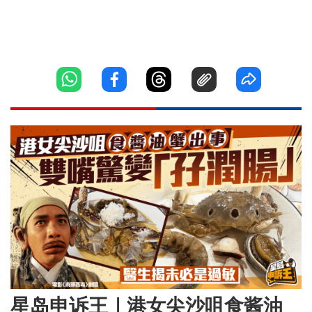
星岛申诉王｜港女尖沙咀食酱油