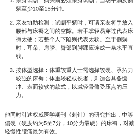
亲身试瞓：购买前必须亲身试瞓，当场平躺及侧
躺至少10至15分钟。
亲友协助检测：试瞓平躺时，可请亲友将手放入
腰部与床褥之间的空隙。若手掌轻易穿过代表床
褥太硬；若整个人下陷则代表太软。至于侧躺
时，耳朵、肩膀、臀部到脚踝应连成一条水平直
线。
按体型选择：体重较重人士需选择较硬、承拓力
较强的床褥；体重较轻或长者，则适合具备缓
冲、表面较软的款式，以减轻骨骼受压点的压
力。
他同时引述权威医学期刊《刺针》的研究指出，中等
偏硬（硬度约为5至7分，10分为最硬）的床褥，对减
轻慢性腰痛最为有效。