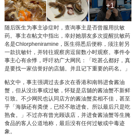
+1
随后医生为事主诊症时，查询事主是否曾服用抗敏
药。事主在帖文中指出，幸好她朋友多次提醒抗敏药
名是Chlorpheniramine，医生得悉后便称，须注射另
一款抗敏针，并转往观察房逗留数小时观察。事件令
事主心有余悸，呼吁劝广大网民：「吃甚么都好，真
是要找一家信誉好的店舖。并且记下重要的药名。」
帖文中，事主强调过去多次在香港和南韩进食酱油
蟹，但从没出事或过敏，怀疑是店舖的酱油蟹不新鲜
引致。不少网民也认同店方的酱油蟹卖相不佳，甚至
乎「海肠还有粪便，已经不敢进食。所以最后只是吃
熟食。」不过亦有曾光顾该店，并进食酱油蟹等生腌
食品的客人公道地称，最后没有任何过敏或中毒迹
象。