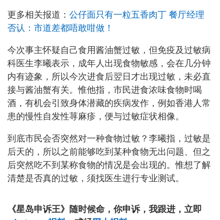
更多相关报道：
公仔面只有一粒五香肉丁 餐厅经理
否认：市道差都唔敢咁做！
今次事主怀疑自己食用酱油蟹过敏，但免疫及过敏病
科医生李曦表示，成年人出现食物敏感，会在几分钟
内有迹象，所以今次进食后翌日才出现过敏，未必直
接与酱油蟹有关。惟他指，市民进食浓味食物时喝
酒，有机会引致身体潜藏的疾病发作，例如香港人常
患的慢性自发性荨麻疹，便与过敏症状相像。
到底市民会否突然对一种食物过敏？李曦指，过敏是
后天的，所以之前能够吃到某种食物无出问题、但之
后突然吃不到某称食物的情况是会出现的。惟想了解
清楚是否真的过敏，须找医生进行专业测试。
《星岛申诉王》随时候命，你申诉，我跟进，立即