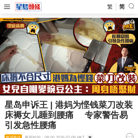
繁
简
星岛申诉王 | 港妈为悭钱菜刀改装
床褥女儿睡到腰痛 专家警告易
引发急性腰痛
更新时间：08:00 2026-07-09 HKT
申诉热话