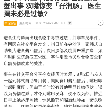
蟹出事 双嘴惊变「孖润肠」 医生
揭未必是过敏?
更新时间：08:00 2026-08-07 HKT
申诉热话
进食生海鲜而出现食物中毒或过敏，并非罕见事件。
有网民在社交平台发文，指日前在尖沙咀一家韩式自
助餐店进食酱油蟹后，次日脸部及嘴唇严重肿痛，须
即时到医院急症室求医。事件引发市民对食物安全和
店舖食物质素的关注。
事主在社交平台分享今次经历时表示，8月2日与友人
一起到韩式自助餐用餐，期间食用酱油蟹后，嘴巴即
时感到麻痺，但由于当时没有其他明显过敏症状，误
以为食物过咸，才令到嘴巴发麻，便不以为然。惟翌
日早上她起床照镜，惊见脸部和嘴唇红肿如「猪头喇
叭嘴」，红肿部位更传来刺痛。她立刻服用家中储备