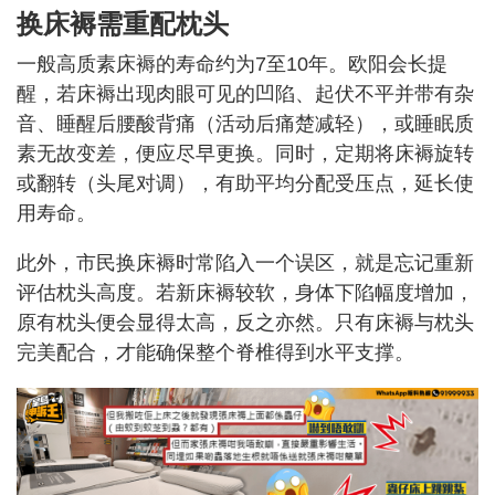
换床褥需重配枕头
一般高质素床褥的寿命约为7至10年。欧阳会长提
醒，若床褥出现肉眼可见的凹陷、起伏不平并带有杂
音、睡醒后腰酸背痛（活动后痛楚减轻），或睡眠质
素无故变差，便应尽早更换。同时，定期将床褥旋转
或翻转（头尾对调），有助平均分配受压点，延长使
用寿命。
此外，市民换床褥时常陷入一个误区，就是忘记重新
评估枕头高度。若新床褥较软，身体下陷幅度增加，
原有枕头便会显得太高，反之亦然。只有床褥与枕头
完美配合，才能确保整个脊椎得到水平支撑。