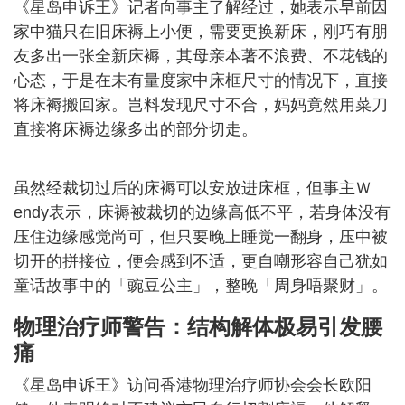
《星岛申诉王》记者向事主了解经过，她表示早前因
家中猫只在旧床褥上小便，需要更换新床，刚巧有朋
友多出一张全新床褥，其母亲本著不浪费、不花钱的
心态，于是在未有量度家中床框尺寸的情况下，直接
将床褥搬回家。岂料发现尺寸不合，妈妈竟然用菜刀
直接将床褥边缘多出的部分切走。
虽然经裁切过后的床褥可以安放进床框，但事主Ｗ
endy表示，床褥被裁切的边缘高低不平，若身体没有
压住边缘感觉尚可，但只要晚上睡觉一翻身，压中被
切开的拼接位，便会感到不适，更自嘲形容自己犹如
童话故事中的「豌豆公主」，整晚「周身唔聚财」。
物理治疗师警告：结构解体极易引发腰
痛
《星岛申诉王》访问香港物理治疗师协会会长欧阳