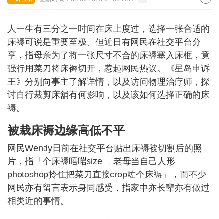
人一生有三分之一时间在床上度过，选择一张合适的
床褥可说是重要至极。但近日有网民在社交平台分
享，指母亲为了将一张尺寸不合的床褥塞入床框，竟
强行用菜刀将床褥切开，惹起网民热议。《星岛申诉
王》分别向事主了解详情，以及访问物理治疗师，探
讨自行裁剪床舖有何影响，以及该如何选择正确的床
褥。
被裁床褥边缘高低不平
网民Wendy日前在社交平台贴出床褥被切割后的照
片，指「个床褥唔啱size ，老母当自己人形
photoshop拎住把菜刀直接crop咗个床褥」，而不少
网民亦有留言表示身同感受，指家中亦长辈亦有做过
相类近的事情。