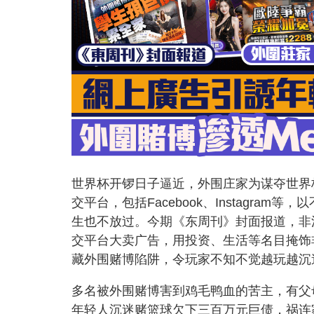
世界杯开锣日子逼近，外围庄家为谋夺世界
交平台，包括Facebook、Instagr
生也不放过。今期《东周刊》封面报道，非
交平台大卖广告，用投资、生活等名目掩饰
藏外围赌博陷阱，令玩家不知不觉越玩越沉
多名被外围赌博害到鸡毛鸭血的苦主，有父
年轻人沉迷赌篮球欠下三百万元巨债，祸连