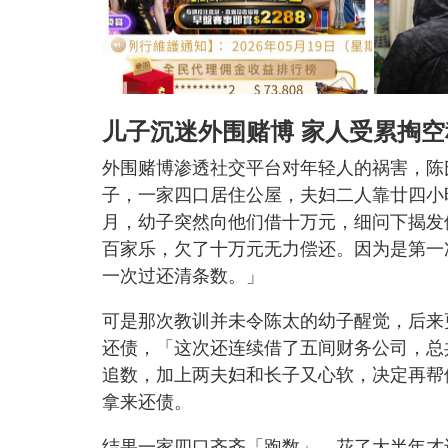
儿子沉迷外围赌博 家人受累掏空
外围赌博渗透社交平台对年轻人的祸害，陈
子，一家四口居住公屋，夫妇二人靠廿四小
月，幼子突然向他们借十万元，细问下揭发
百家乐，欠了十万元无力偿还。因为是第一
一次过还清条数。」
可是那次教训并未令陈太的幼子醒觉，后来
还债，「这次还连续借了五间财务公司，总
追数，加上两夫妇和长子又心软，决定再帮
拿来还债。
结果一家四口齐齐「跑数」，花了大半年才