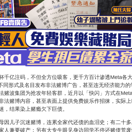
杯千亿注码，不但全方位吸客，更千方百计渗透Meta各
am等，以不同形式及名目发布非法赌博广告，甚至连无经济能力的
法赌波集团为抢攻年轻客群，近月以「快闪」方式在Met
非法赌博内容，甚至表面上提供免费娱乐作招徕，实际上
迷，结果染上赌瘾欠下巨债。
母因儿子沉迷赌博，连累全家代还债的血泪史；有二十多
家人兼要破产；另有大专生眼见身边同学不停还赌债荒废