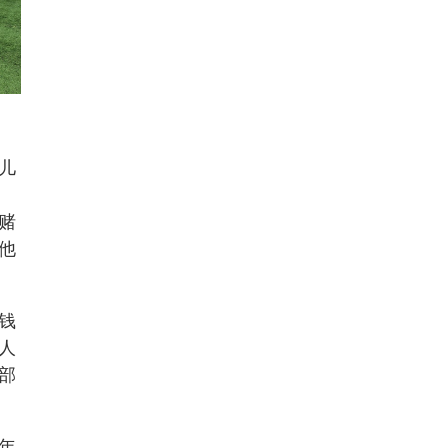
儿
赌
他
钱
人
部
年