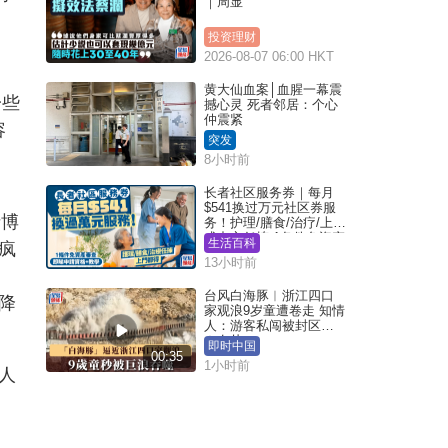
｜周显
投资理财
2026-08-07 06:00 HKT
黄大仙血案│血腥一幕震
一些
撼心灵 死者邻居：个心
仲震紧
容
突发
8小时前
长者社区服务券｜每月
$541换过万元社区券服
赌博
务！护理/膳食/治疗/上门
或中心任拣 1条件免资产
生活百科
疯
审查（附申请资格及教
13小时前
学）
台风白海豚︱浙江四口
降
家观浪9岁童遭卷走 知情
人：游客私闯被封区域
︱有片
即时中国
00:35
1小时前
人