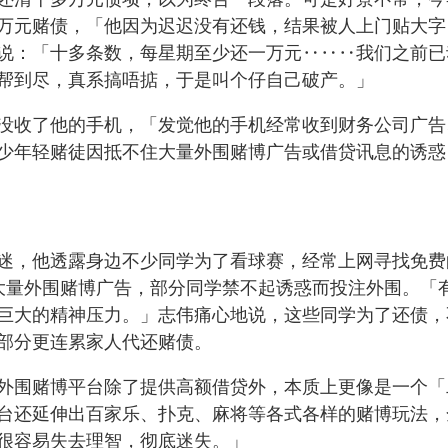
万元赌债，「他因为迟迟没有还钱，结果被人上门贴大字
说：「十多条数，每星期至少还一万元‥‥‥我们之前已
帮到尽，真系搞唔掂，于是叫个仔自己破产。」
没收了他的手机，「发觉他的手机经常收到财务公司广告
少年轻赌徒因抵不住大量外围赌博广告或借贷讯息的诱惑
迷，他透露身边不少同学为了看球赛，经常上网寻找免费
大量外围赌博广告，部分同学禁不起诱惑而投注外围。「
巨大的精神压力。」志伟痛心地说，这些同学为了还债，
部分更连累家人代还赌债。
外围赌博平台除了提供高额借贷外，本质上更像是一个「
台还延伸出百家乐、扑克、麻将等各式各样的赌博玩法，
很容易失去理智，彻底迷失。」