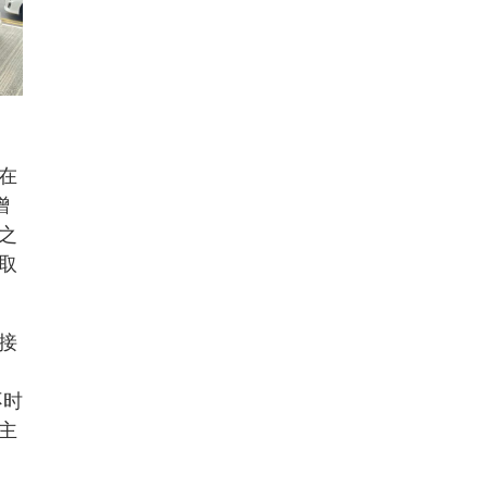
在
增
之
取
接
不时
主