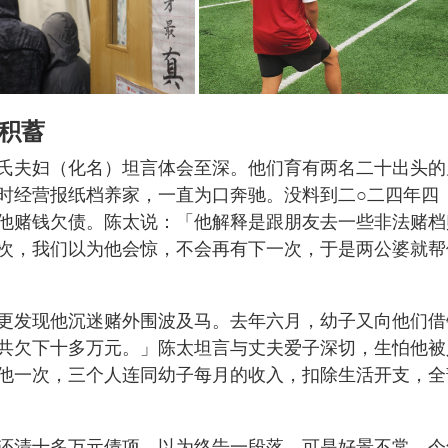
积蓄
氏夫妇（化名）坦言体会至深。他们育有两名二十出头的
时经营报纸档养家，一直为口奔驰。没料到二○二四年四
他赌钱欠债。陈太说：「他解释是跟朋友去一些非法赌档
次，我们以为他会惊，不会再有下一次，于是两公婆就帮
更发现他沉迷赌外围波及马。去年六月，幼子又向他们借
共欠下十多万元。」陈太坦言与丈夫爱子深切，生怕他被
他一次，三个人连同幼子每月的收入，扣除生活开支，全
还清十多万元债项，以为终告一段落。可是好景不常，今