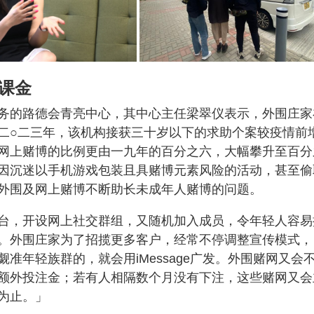
课金
务的路德会青亮中心，其中心主任梁翠仪表示，外围庄家
二○二三年，该机构接获三十岁以下的求助个案较疫情前
网上赌博的比例更由一九年的百分之六，大幅攀升至百分
因沉迷以手机游戏包装且具赌博元素风险的活动，甚至偷
外围及网上赌博不断助长未成年人赌博的问题。
台，开设网上社交群组，又随机加入成员，令年轻人容易
。外围庄家为了招揽更多客户，经常不停调整宣传模式，
准年轻族群的，就会用iMessage广发。外围赌网又会
额外投注金；若有人相隔数个月没有下注，这些赌网又会
为止。」