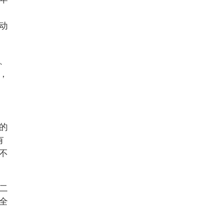
动
、
，
的
有
不
二
全