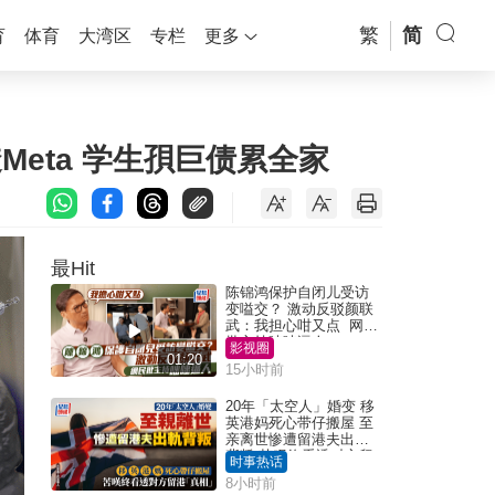
繁
简
育
体育
大湾区
专栏
更多
Meta 学生孭巨债累全家
最Hit
陈锦鸿保护自闭儿受访
变嗌交？ 激动反驳颜联
武：我担心咁又点 网民
批主持咄咄逼人
影视圈
01:20
15小时前
20年「太空人」婚变 移
英港妈死心带仔搬屋 至
亲离世惨遭留港夫出轨
背叛 苦叹终看透对方留
时事热话
港「真相」｜Juicy叮
8小时前