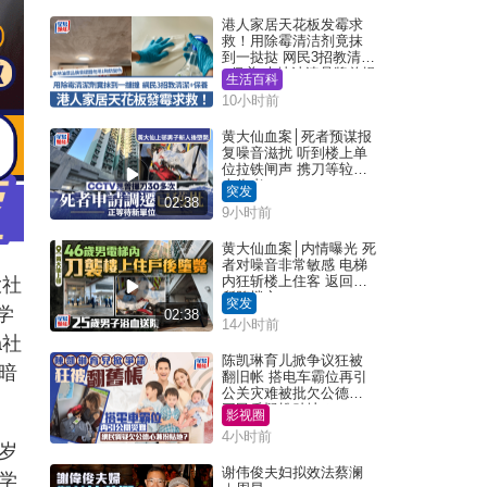
港人家居天花板发霉求
救！用除霉清洁剂竟抹
到一挞挞 网民3招教清洁
+保养 本地油漆品牌曾提
生活百科
醒勿用1物防变色
10小时前
黄大仙血案│死者预谋报
复噪音滋扰 听到楼上单
位拉铁闸声 携刀等䢂伏
击伤者
突发
02:38
9小时前
黄大仙血案│内情曝光 死
者对噪音非常敏感 电梯
内狂斩楼上住客 返回住
大社
所堕楼亡
突发
学
02:38
14小时前
a社
陈凯琳育儿掀争议狂被
暗
翻旧帐 搭电车霸位再引
公关灾难被批欠公德心
网民质疑扮贴地？
影视圈
4小时前
岁
谢伟俊夫妇拟效法蔡澜
学