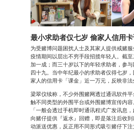
最小求助者仅七岁 偷家人信用卡
为受赌博问题困扰人士及其家人提供戒赌服
疫情期间以层出不穷手段招揽年轻人。截至
加一成；而三十岁以下的年轻求助者，参与
四十九。当中年纪最小的求助者仅得七岁，
家人的信用卡「课金」近一万元，反映非法
梁翠仪续称，不少外围赌网透过通讯软件平
触不同类型的外围平台或外围赌博宣传内容
「一般会透过手机即时通讯程式广发讯息，觑
向赌仔提供『返水』回赠，即是落注后收到
动派送优惠，反正用不同形式吸引赌仔下注