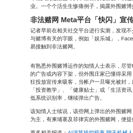
业。一个个活生生惨痛例子，揭露外围赌博
非法赌网 Meta平台「快闪」宣
记者早前在相关社交平台进行实测，发现不
与赌博有关的字眼，例如「娱乐城」，Face
易接触到非法赌网。
有熟悉外围赌博运作的知情人士表示，尽管M
的广告或内容下架，但外围庄家已懂得采用
狂投放宣传来吸客，当帐户一旦曝光被封，
「投资教学」、「健康贴士」或「生活资讯
低系统识别率，继续弹出广告。
该知情人士续说，该些网上弹出的外围赌网
为主，有柬埔寨及菲律宾的外围赌网，便提
更多相关报道：
AI演算操控赔率 聊天机械人