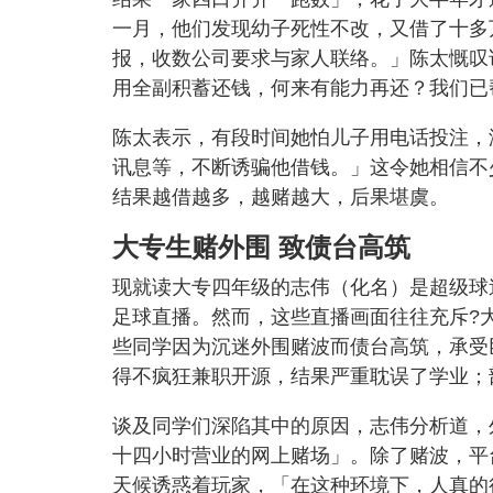
一月，他们发现幼子死性不改，又借了十多
报，收数公司要求与家人联络。」陈太慨叹
用全副积蓄还钱，何来有能力再还？我们已
陈太表示，有段时间她怕儿子用电话投注，
讯息等，不断诱骗他借钱。」这令她相信不
结果越借越多，越赌越大，后果堪虞。
大专生赌外围 致债台高筑
现就读大专四年级的志伟（化名）是超级球
足球直播。然而，这些直播画面往往充斥?
些同学因为沉迷外围赌波而债台高筑，承受
得不疯狂兼职开源，结果严重耽误了学业；
谈及同学们深陷其中的原因，志伟分析道，
十四小时营业的网上赌场」。除了赌波，平
天候诱惑着玩家，「在这种环境下，人真的