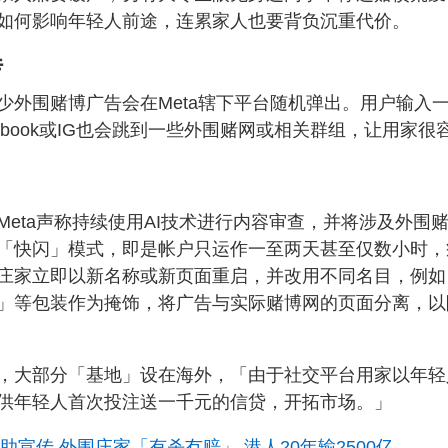
如何影响年轻人前途，连累家人也要背负沉重代价。
传
少外围赌博广告会在Meta辖下平台随机弹出。用户输入
book或IG也会跳到一些外围赌网或相关群组，让用家很
eta声称持续使用AI技术进行内容审查，并将涉及外围
「快闪」模式，即是帐户只运作一至两天甚至仅数小时，
庄家立即以新名称或新页面重启，并改用不同名目，例如
」等包装作为掩饰，将广告与实际赌博网的页面分离，以
，大部分「基地」设在海外，「由于社交平台用家以年轻
供年轻人首次投注送一千元的信贷，开拓市场。」
助宣传 外围庄家「有杀冇赔」 港人20年输2500亿