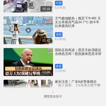
中国
6小时前
00:19
天气极端酷热｜截至下午4时 天
文台录最高气温34.7°C 创今年
以来最高纪录
港闻
6小时前
01:42
国际足协风波｜恩芬天奴强硬反
击桃色丑闻！怒批媒体恶意诽谤
体育
7小时前
02:08
家长注意｜广东8岁男童模仿
「超人迪加」 2.6米高台跳下脚
跟骨折｜有片
瀏覽更多影片
中国
8小时前
00:31