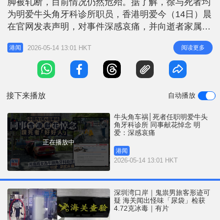
脚被轧断，目前情况仍然危殆。据了解，徐与死者均
r
e
i
为明爱牛头角牙科诊所职员，香港明爱今（14日）晨
n
在官网发表声明，对事件深感哀痛，并向逝者家属致
以最深切的慰问。此外，车祸现场仍被围封，有市民
g
2026-05-14 13:01 HKT
阅读更多
港闻
及死者同事献花致祭，悼念死者。 香港明爱表示，
T
昨天牛头角彩霞道休憩处对开发生了一宗致命的交通
i
意外，明爱牛头角牙科诊所的一名牙科手术助理在事
m
故中不幸离世，另一名职员亦
接下来播放
自动播放
e
牛头角车祸│死者任职明爱牛头
角牙科诊所 同事献花悼念 明
爱：深感哀痛
正在播放中
港闻
2026-05-14 13:01 HKT
深圳湾口岸｜鬼祟男旅客形迹可
疑 海关闻出怪味「尿袋」检获
4.72克冰毒｜有片