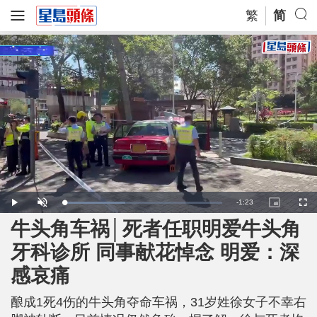
繁
简
R
-
1:23
L
P
U
P
F
o
l
n
i
u
a
a
m
c
l
牛头角车祸│死者任职明爱牛头角
e
d
y
u
t
l
e
t
u
s
d
e
r
c
m
牙科诊所 同事献花悼念 明爱：深
:
e
r
3
-
e
8
i
e
a
.
感哀痛
n
n
7
-
8
P
i
%
i
c
酿成1死4伤的牛头角夺命车祸，31岁姓徐女子不幸右
t
n
u