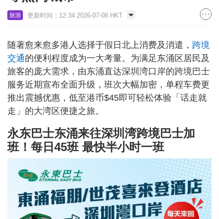
更新时间：12:34 2026-07-08 HKT
旅游
随著愈来愈多港人选择于假日北上消费及消遣，
跨境
交通
的便利程度成为一大考量。为满足东涌区居民及
旅客的庞大需求，由东涌直达深圳湾口岸的跨境巴士
服务近期宣布全面升级，班次大幅加密，单程车费更
推出震撼优惠，低至港币$45即可轻松体验「话走就
走」的大湾区便捷之旅。
永东巴士东涌来往深圳湾跨境巴士加
班！
每日45班 最快半小时一班