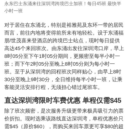
永东巴士东涌来往深圳湾跨境巴士加班！每日45班 最快半
小时一班
对于居住在东涌北，特别是裕雅苑及东环一带的居民
而言，前往内地将变得前所未有地轻松。设于东涌福
朋/世茂喜来登酒店的跨境巴士站点，现时每日提供
高达45个来回班次。由东涌出发往深圳湾口岸，早上
8时05分至下午1时05分期间，更频密至每半小时一
班；而下午2时05分至晚上8时05分则为每小时一
班。至于从深圳湾的回程班次同样贴心，由早上8时
30分至晚上9时30分，全日维持每半小时一班，让乘
客能灵活安排行程，无须担心错过尾班车。
直达深圳湾限时车费优惠 单程仅需$45
除了班次频密，是次服务升级更带来极具吸引力的票
价折扣。现时选乘该路线直达深圳湾，单程优惠价只
需$45（原价$60），而购买来回车票更可享$80的超