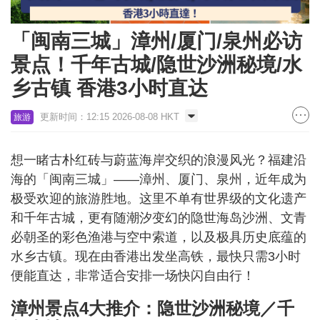
「闽南三城」漳州/厦门/泉州必访
景点！千年古城/隐世沙洲秘境/水
乡古镇 香港3小时直达
更新时间：12:15 2026-08-08 HKT
旅游
想一睹古朴红砖与蔚蓝海岸交织的浪漫风光？福建沿
海的「闽南三城」——漳州、厦门、泉州，近年成为
极受欢迎的旅游胜地。这里不单有世界级的文化遗产
和千年古城，更有随潮汐变幻的隐世海岛沙洲、文青
必朝圣的彩色渔港与空中索道，以及极具历史底蕴的
水乡古镇。现在由香港出发坐高铁，最快只需3小时
便能直达，非常适合安排一场快闪自由行！
漳州景点4大推介：隐世沙洲秘境／千