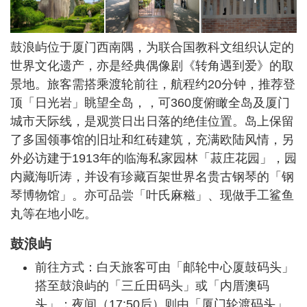
鼓浪屿位于厦门西南隅，为联合国教科文组织认定的
世界文化遗产，亦是经典偶像剧《转角遇到爱》的取
景地。旅客需搭乘渡轮前往，航程约20分钟，推荐登
顶「日光岩」眺望全岛，，可360度俯瞰全岛及厦门
城市天际线，是观赏日出日落的绝佳位置。岛上保留
了多国领事馆的旧址和红砖建筑，充满欧陆风情，另
外必访建于1913年的临海私家园林「菽庄花园」，园
内藏海听涛，并设有珍藏百架世界名贵古钢琴的「钢
琴博物馆」。亦可品尝「叶氏麻糍」、现做手工鲨鱼
丸等在地小吃。
鼓浪屿
前往方式：白天旅客可由「邮轮中心厦鼓码头」
搭至鼓浪屿的「三丘田码头」或「内厝澳码
头」；夜间（17:50后）则由「厦门轮渡码头」