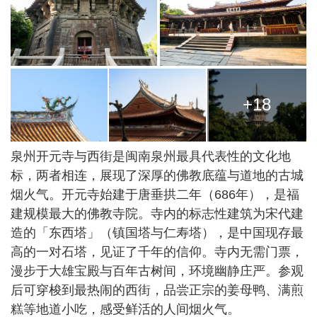
+18
泉州开元寺与西街是闽南泉州最具代表性的文化地
标，两者相连，展现了深厚的佛教底蕴与道地的古城
烟火气。开元寺始建于唐垂拱二年（686年），是福
建规模最大的佛教寺院。寺内的标志性建筑为宋代建
造的「东西塔」（镇国塔与仁寿塔），是中国现存最
高的一对石塔，见证了千年的信仰。寺内无需门票，
漫步于大雄宝殿与百年古树间，环境幽静庄严。参观
后可穿梭到最热闹的西街，品尝正宗的姜母鸭、满煎
糕等地道小吃，感受鲜活的人间烟火气。