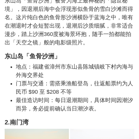
东山岛「鱼骨沙洲」被誉为海上最神秘的「隐世秘
境」，因退潮后海中会浮现形似鱼骨的雪白沙滩而得
名。这片纯白色的鱼骨形沙洲横卧于蓝海之中，唯有
在潮退时才会短暂出现，退潮后沙质细腻，非常适合
漫步，踏上沙洲360度被海景环抱，随手一拍都能拍
出「天空之镜」般的电影级照片。
东山岛「鱼骨沙洲」
地点：福建省漳州市东山县陈城镇岐下村内海与
外海交界处
门票与交通：需搭乘渔船登岛，往返船票约为人
民币 $90 至 $208 不等
最佳造访时间：每日退潮期间，具体时间因潮汐
而异，务必提前确认当日潮汐表。
2.南门湾