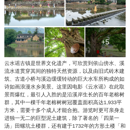
+5
云水谣古镇是世界文化遗产，可欣赏到依山傍水、溪
流水道贯穿其间的独特天然资源，以及由旧式砖木建
筑、古道小桥与溪边缓缓转动的巨大水车所构成的如
诗如画浪漫水乡美景。这里因电影《云水谣》在此取
景而爆红，最引人入胜的是沿溪岸生长的百年老榕树
群，其中一棵千年老榕树树冠覆盖面积高达1,933平
方米，需要十多个成人才能合抱。游览时更可亲身走
进独一无二的巨型泥土建筑，除了著名的「四菜一
汤」田螺坑土楼群，还有建于1732年的方形土楼「和