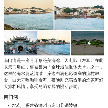
+4
南门湾是一座月牙形绝美海湾。因电影《左耳》在此
取景而爆红，更被誉为「全球最佳退休天堂」之一，
这里的海水蔚蓝清澈，岸边布满色彩斑斓的渔村房
舍，白天可喝咖啡看海，夜晚则充满热闹的渔家海鲜
大排档风情，享受岛屿专属的慢活步调。
南门湾
地点：福建省漳州市东山县铜陵镇