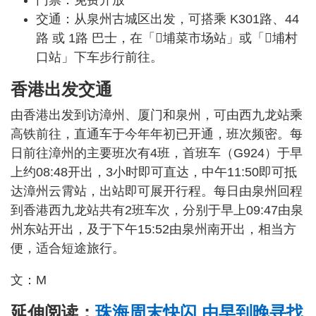
门票：免费开放
交通：从泉州古城区出发，可搭乘 K301路、44
路 或 1路 巴士，在「𫊻埔菜市场站」或「𫊻埔村
口站」下车步行前往。
香港出发交通
由香港出发到访漳州、厦门和泉州，可由西九龙站乘
高铁前往，直通车于今年年初已开通，班次频密。每
日前往漳州的主要班次有4班，首班车（G924）于早
上约08:48开出，3小时即可直达，中午11:50即可抵
达漳州云霄站，出站即可展开行程。每日由泉州回程
到香港西九龙站共有2班车次，分别于早上09:47由泉
州东站开出，及于下午15:52由泉州南开出，相当方
便，适合短途旅行。
文：M
延伸阅读：
珠海周末快闪 由早到晚寻找