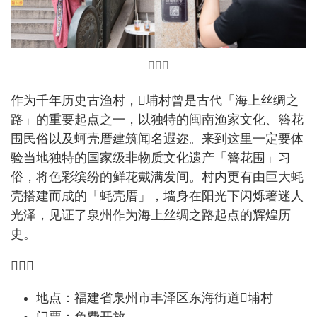
𫊻埔村
作为千年历史古渔村，𫊻埔村曾是古代「海上丝绸之
路」的重要起点之一，以独特的闽南渔家文化、簪花
围民俗以及蚵壳厝建筑闻名遐迩。来到这里一定要体
验当地独特的国家级非物质文化遗产「簪花围」习
俗，将色彩缤纷的鲜花戴满发间。村内更有由巨大蚝
壳搭建而成的「蚝壳厝」，墙身在阳光下闪烁著迷人
光泽，见证了泉州作为海上丝绸之路起点的辉煌历
史。
𫊻埔村
地点：福建省泉州市丰泽区东海街道𫊻埔村