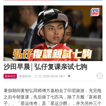
沙田早晨│弘仔复课亲试七驹
更新时间：17:15 2026-08-06 HKT
晨操动态
暑假期间黄智弘同师傅方嘉柏去了印尼旅游，充完电
之后今朝复课，先后操了七匹马，除了方厩「富裕君
子」、「星运传奇」及「星运少爵」，并为另外三个