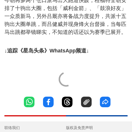
今朝再多两个仓口派马出大跑道快踱，桂福特全朝安
排了十驹出大圈，包括「威利金箭」、「鼓浪好友」
一众质新马，另外吕厩亦将备战力度提升，共派十五
驹出大圈单跳，而吕健威并现身烽火台督操，当每匹
马出跳都举镜睇实，不知道的话还以为赛季已展开。
↓追踪《星岛头条》WhatsApp频道↓
联络我们
版权及免责声明