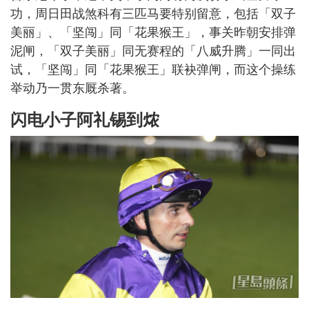
功，周日田战煞科有三匹马要特别留意，包括「双子
美丽」、「坚闯」同「花果猴王」，事关昨朝安排弹
泥闸，「双子美丽」同无赛程的「八威升腾」一同出
试，「坚闯」同「花果猴王」联袂弹闸，而这个操练
举动乃一贯东厩杀著。
闪电小子阿礼锡到㶶