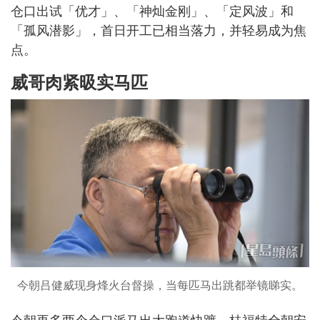
仓口出试「优才」、「神灿金刚」、「定风波」和
「孤风潜影」，首日开工已相当落力，并轻易成为焦
点。
威哥肉紧昅实马匹
今朝吕健威现身烽火台督操，当每匹马出跳都举镜睇实。