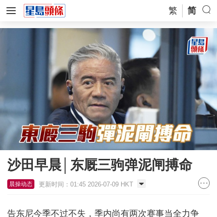
繁
简
沙田早晨│东厩三驹弹泥闸搏命
更新时间：01:45 2026-07-09 HKT
晨操动态
告东尼今季不过不失，季内尚有两次赛事当全力争