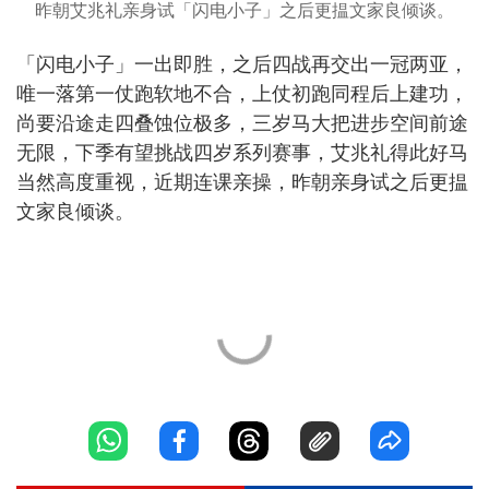
昨朝艾兆礼亲身试「闪电小子」之后更揾文家良倾谈。
「闪电小子」一出即胜，之后四战再交出一冠两亚，
唯一落第一仗跑软地不合，上仗初跑同程后上建功，
尚要沿途走四叠蚀位极多，三岁马大把进步空间前途
无限，下季有望挑战四岁系列赛事，艾兆礼得此好马
当然高度重视，近期连课亲操，昨朝亲身试之后更揾
文家良倾谈。