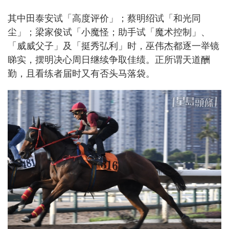
其中田泰安试「高度评价」；蔡明绍试「和光同
尘」；梁家俊试「小魔怪；助手试「魔术控制」、
「威威父子」及「挺秀弘利」时，巫伟杰都逐一举镜
睇实，摆明决心周日继续争取佳绩。正所谓天道酬
勤，且看练者届时又有否头马落袋。