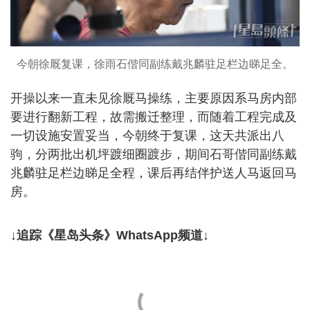
今朝徐厩复课，徐雨石偕同副练戴兆麟驻足栏边睇足全。
开操以来一直未见徐厩马操练，主要原因系马房内部
要进行翻新工程，故需搬迁整理，而随着工程完成及
一切设施安置妥当，今朝终于复课，这天共派出八
驹，分两批出机坪踱细圈踱步，期间石哥偕同副练戴
兆麟驻足栏边睇足全程，课后再结伴护送人马返回马
房。
↓追踪《星岛头条》WhatsApp频道↓