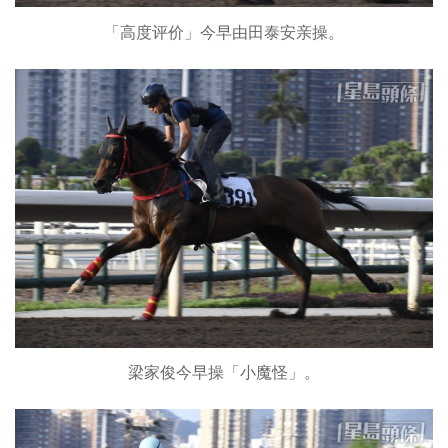
「高度评价」今早由田泰安亲操。
梁家俊今早操「小魔怪」。