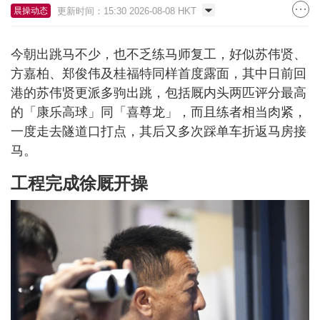
更新时间：15:30 2026-08-08 HKT
晨操动态
今朝出跳马不少，也不乏练马师复工，好似苏伟贤、
方嘉柏、郑俊伟及桂福特同样首度露面，其中日前回
港的苏伟贤更派多驹出跳，包括厩内头两匹评分最高
的「康乐高球」同「喜尊龙」，而且练者相当肉紧，
一度走去隧道口打点，其后又多次踩单车折返马房接
马。
工程完成徐厩开操