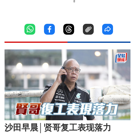
沙田早晨│贤哥复工表现落力