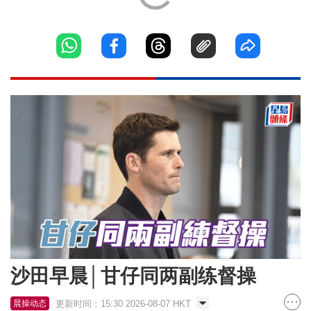
沙田早晨│甘仔同两副练督操
更新时间：15:30 2026-08-07 HKT
晨操动态