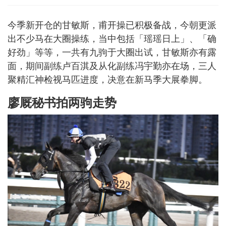
今季新开仓的甘敏斯，甫开操已积极备战，今朝更派
出不少马在大圈操练，当中包括「瑶瑶日上」、「确
好劲」等等，一共有九驹于大圈出试，甘敏斯亦有露
面，期间副练卢百淇及从化副练冯宇勤亦在场，三人
聚精汇神检视马匹进度，决意在新马季大展拳脚。
廖厩秘书拍两驹走势