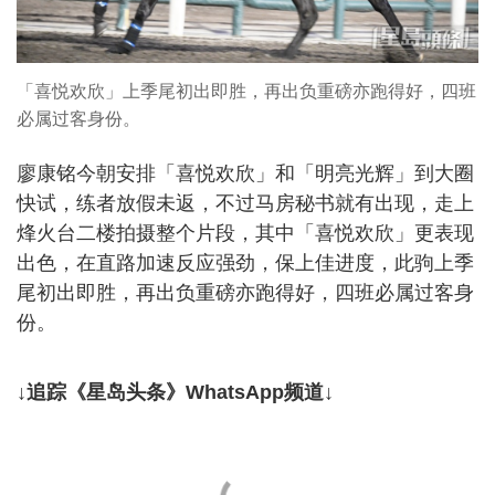
「喜悦欢欣」上季尾初出即胜，再出负重磅亦跑得好，四班
必属过客身份。
廖康铭今朝安排「喜悦欢欣」和「明亮光辉」到大圈
快试，练者放假未返，不过马房秘书就有出现，走上
烽火台二楼拍摄整个片段，其中「喜悦欢欣」更表现
出色，在直路加速反应强劲，保上佳进度，此驹上季
尾初出即胜，再出负重磅亦跑得好，四班必属过客身
份。
↓追踪《星岛头条》WhatsApp频道↓