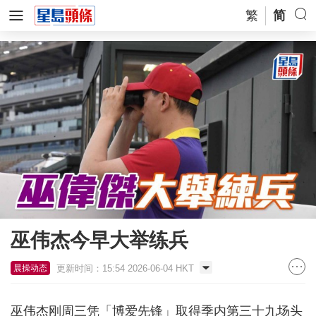
繁
简
巫伟杰今早大举练兵
更新时间：15:54 2026-06-04 HKT
晨操动态
巫伟杰刚周三凭「博爱先锋」取得季内第三十九场头