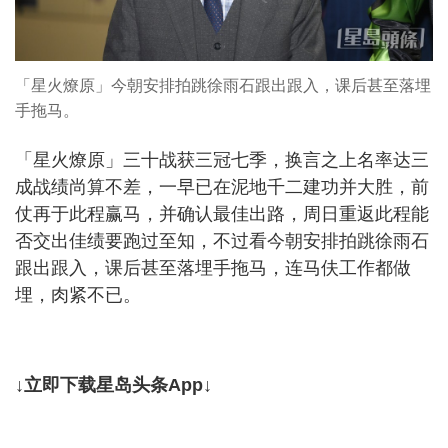
「星火燎原」今朝安排拍跳徐雨石跟出跟入，课后甚至落埋
手拖马。
「星火燎原」三十战获三冠七季，换言之上名率达三
成战绩尚算不差，一早已在泥地千二建功并大胜，前
仗再于此程赢马，并确认最佳出路，周日重返此程能
否交出佳绩要跑过至知，不过看今朝安排拍跳徐雨石
跟出跟入，课后甚至落埋手拖马，连马伕工作都做
埋，肉紧不已。
↓立即下载星岛头条App↓