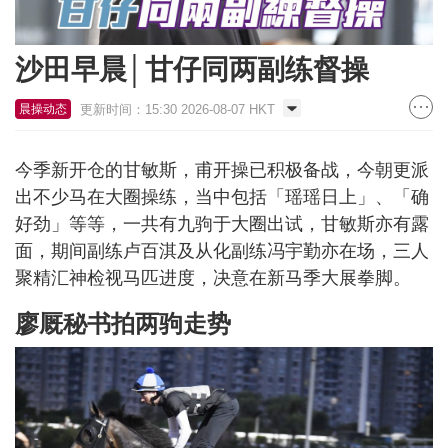
沙田早晨│甘仔同两副练督操
更新时间：15:30 2026-08-07 HKT
晨操动态
今季新开仓的甘敏斯，甫开操已积极备战，今朝更派
出不少马在大圈操练，当中包括「瑶瑶日上」、「确
好劲」等等，一共有九驹于大圈出试，甘敏斯亦有露
面，期间副练卢百淇及从化副练冯宇勤亦在场，三人
聚精汇神检视马匹进度，决意在新马季大展拳脚。
廖厩秘书拍两驹走势