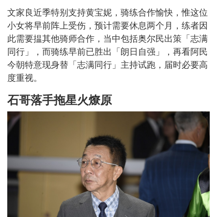
文家良近季特别支持黄宝妮，骑练合作愉快，惟这位
小女将早前阵上受伤，预计需要休息两个月，练者因
此需要揾其他骑师合作，当中包括奥尔民出策「志满
同行」，而骑练早前已胜出「朗日自强」，再看阿民
今朝特意现身替「志满同行」主持试跑，届时必要高
度重视。
石哥落手拖星火燎原