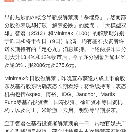
早前热炒的AI概念半新股解禁期「杀埋身」，然而部
分股份表现却打破「解禁必跌」的魔咒，「大模型双
雄」智谱（2513）和Minimax（100）的解禁期分别
于昨日和将于今日（9日）届满，均有基石投资者许
诺长期持有的「定心丸」消息加持。上述两股昨日分
别大升13.4%和12%收市后，今早亦分别暂升逾14%
及逾3%，报2086元及375.6元。
Minimax今日股份解禁，昨晚宣布获逾八成上市前股
东及基石股东明确表态长期看好，将继续持有，表态
机构包括Aspex、博裕、IDG、Janchor、Martis
Fund等基石投资者，国寿投资、徐汇资本等国资机
构，以及阿里、米哈游、云启、明势等早期股东。
至于智谱在基石投资者解禁期前一日，内地官媒央广
网亦引述消息报道，获合计持股占本次解禁基石股数