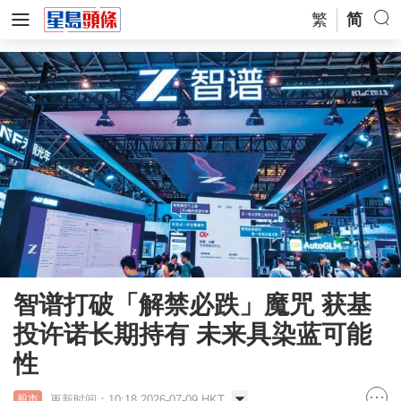
繁
简
智谱打破「解禁必跌」魔咒 获基
投许诺长期持有 未来具染蓝可能
性
更新时间：10:18 2026-07-09 HKT
股市