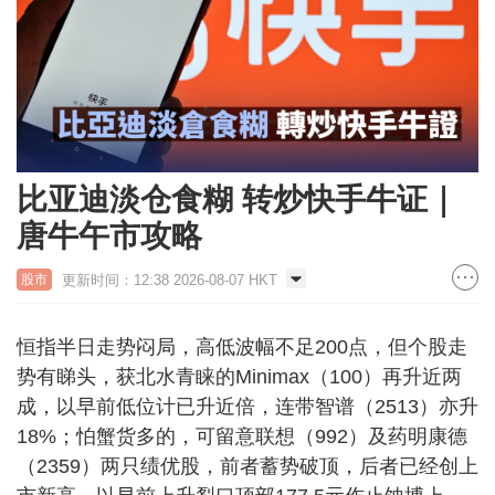
比亚迪淡仓食糊 转炒快手牛证｜
唐牛午市攻略
更新时间：12:38 2026-08-07 HKT
股市
恒指半日走势闷局，高低波幅不足200点，但个股走
势有睇头，获北水青睐的Minimax（100）再升近两
成，以早前低位计已升近倍，连带智谱（2513）亦升
18%；怕蟹货多的，可留意联想（992）及药明康德
（2359）两只绩优股，前者蓄势破顶，后者已经创上