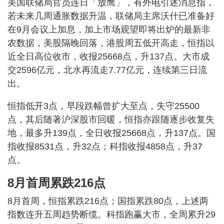
美国联储局官员连日「放鹰」，有外电引述消息指，
若未来几周通胀数据升温，联储局主席沃什已准备好
在9月会议上加息，加上市场观望即将出炉的最新非
农数据，美股隔晚回落，港股周五低开高走，恒指以
近全日高位收市，收报25668点，升137点。大市成
交2596亿元，北水再流走7.77亿元，连续第三日流
出。
恒指低开3点，早段跌幅曾扩大至点，失守25500
点，其后随著沪深股市回暖，恒指亦跟随逐步收复失
地，最多升139点，全日收报25668点，升137点。国
指收报8531点，升32点；科指收报4858点，升37
点。
8月首周累跌216点
8月首周，恒指累跌216点；国指累跌80点，上述两
指数连升五周趋势断缆。科指跑赢大市，全周累升29