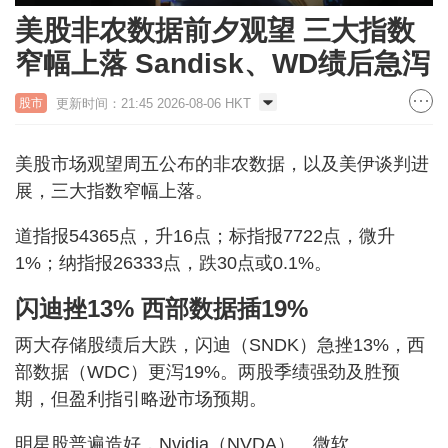
美股非农数据前夕观望 三大指数
窄幅上落 Sandisk、WD绩后急泻
更新时间：21:45 2026-08-06 HKT
股市
美股市场观望周五公布的非农数据，以及美伊谈判进
展，三大指数窄幅上落。
道指报54365点，升16点；标指报7722点，微升
1%；纳指报26333点，跌30点或0.1%。
闪迪挫13% 西部数据插19%
两大存储股绩后大跌，闪迪（SNDK）急挫13%，西
部数据（WDC）更泻19%。两股季绩强劲及胜预
期，但盈利指引略逊市场预期。
明星股普遍造好，Nvidia（NVDA）、微软