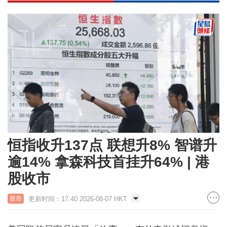
恒指收升137点 联想升8% 智谱升
逾14% 拿森科技首挂升64% | 港
股收市
更新时间：17:40 2026-08-07 HKT
股市