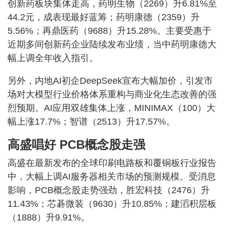
创新药板块集体走高，药明生物（2269）升6.81%至
44.2元，成表现最好蓝筹；药明康德（2359）升
5.56%；再鼎医药（9688）升15.28%。主要受惠于
近期多间创新药企业陆续发布业绩，当中药明康德大
幅上调全年收入指引。
另外，内地AI初企DeepSeek宣布大幅加价，引发市
场对大模型行业价格体系重构与商业化生态改善的强
烈预期。AI应用双雄集体上涨，MINIMAX（100）大
幅上涨17.7%；智谱（2513）升17.57%。
高盛唱好 PCB概念股走强
高盛在最新发布的全球印刷电路板和覆铜板行业报告
中，大幅上调AI服务器相关市场的预测规模。受消息
影响，PCB概念股走势强劲，胜宏科技（2476）升
11.43%；芯碁微装（9630）升10.85%；建滔积层板
（1888）升9.91%。