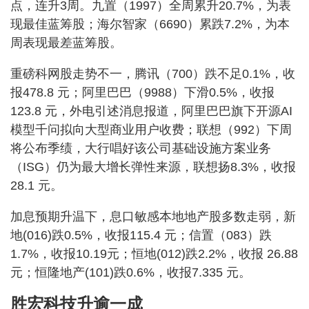
点，连升3周。九置（1997）全周累升20.7%，为表
现最佳蓝筹股；海尔智家（6690）累跌7.2%，为本
周表现最差蓝筹股。
重磅科网股走势不一，腾讯（700）跌不足0.1%，收
报478.8 元；阿里巴巴（9988）下滑0.5%，收报
123.8 元，外电引述消息报道，阿里巴巴旗下开源AI
模型千问拟向大型商业用户收费；联想（992）下周
将公布季绩，大行唱好该公司基础设施方案业务
（ISG）仍为最大增长弹性来源，联想扬8.3%，收报
28.1 元。
加息预期升温下，息口敏感本地地产股多数走弱，新
地(016)跌0.5%，收报115.4 元；信置（083）跌
1.7%，收报10.19元；恒地(012)跌2.2%，收报 26.88
元；恒隆地产(101)跌0.6%，收报7.335 元。
胜宏科技升逾一成