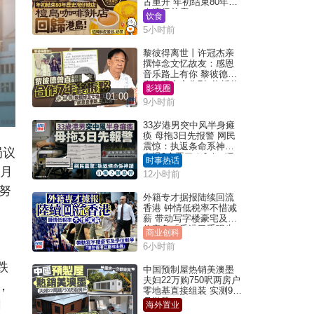
古重开 年初结束80年历
史湾仔总店
饮食
5小时前
黎彼得离世丨许冠杰亲
撰悼念文忆故友：感恩
音乐路上有你 黎彼德曾
直认唔夹合作7年终拆伙
影视圈
01:00
9小时前
33岁港男突中风半身瘫
痪 母拖3日先报警 网民
震惊：执返条命系神迹
局议
自爆2个恶习｜Juicy叮
时事热话
9月
12小时前
努
外籍专才据报陆续回流
香港 钟情低税率不惜减
薪 带动写字楼豪宅及学
位竞争「香港已重现生
商业创科
机」
6小时前
跌
中国预制屋热销美澳墨
夫妇22万购750呎两房户
，
零地基直接组装 实测9个
月激赞
网
海外置业