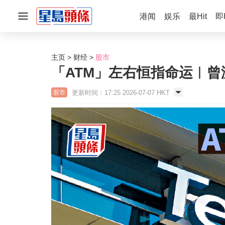
港闻
娱乐
最Hit
即
主页
财经
股市
「ATM」左右恒指命运︱曾
更新时间：17:25 2026-07-07 HKT
股市