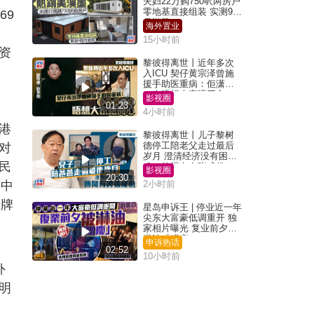
夫妇22万购750呎两房户
零地基直接组装 实测9个
69
月激赞
海外置业
。
15小时前
资
黎彼得离世丨近年多次
入ICU 契仔黄宗泽曾施
援手助医重病：佢潇洒
一生唔想大家唔开心
影视圈
01:23
4小时前
港
黎彼得离世丨儿子黎树
德停工陪老父走过最后
对
岁月 澄清经济没有困
民
难：传闻有夸张成份
影视圈
20:30
。中
2小时前
老牌
星岛申诉王 | 停业近一年
尖东大富豪低调重开 独
家相片曝光 复业前夕被
淋油「赠庆」
申诉热话
02:52
10小时前
外
明