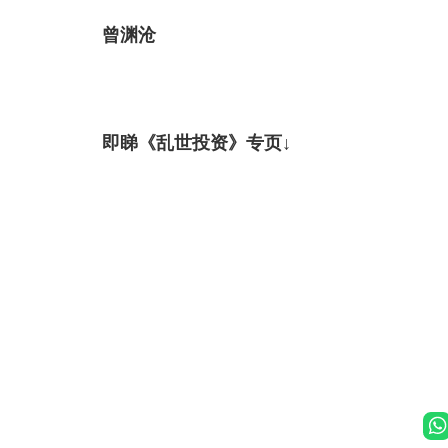
曾渊沧
即睇《乱世投资》专页↓