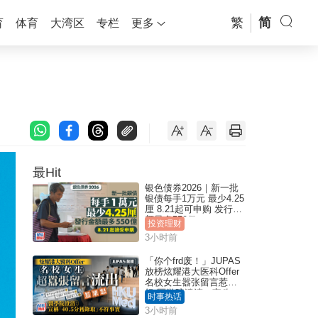
繁
简
育
体育
大湾区
专栏
更多
最Hit
银色债券2026｜新一批
银债每手1万元 最少4.25
厘 8.21起可申购 发行金
额最多550亿
投资理财
3小时前
「你个frd废！」JUPAS
放榜炫耀港大医科Offer
名校女生嚣张留言惹众
怒 医学院澄清：宣称
时事热话
「40.5分获录取」不符事
3小时前
实｜Juicy叮