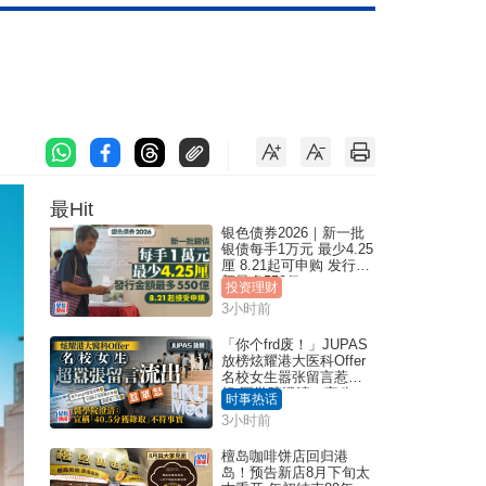
最Hit
银色债券2026｜新一批
银债每手1万元 最少4.25
厘 8.21起可申购 发行金
额最多550亿
投资理财
3小时前
「你个frd废！」JUPAS
放榜炫耀港大医科Offer
名校女生嚣张留言惹众
怒 医学院澄清：宣称
时事热话
「40.5分获录取」不符事
3小时前
实｜Juicy叮
檀岛咖啡饼店回归港
岛！预告新店8月下旬太