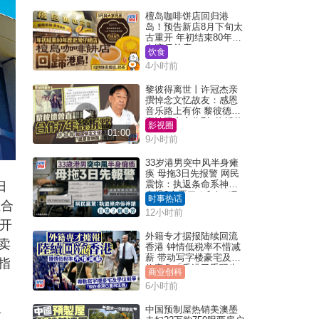
檀岛咖啡饼店回归港
岛！预告新店8月下旬太
古重开 年初结束80年历
史湾仔总店
饮食
4小时前
黎彼得离世丨许冠杰亲
撰悼念文忆故友：感恩
音乐路上有你 黎彼德曾
直认唔夹合作7年终拆伙
影视圈
01:00
9小时前
33岁港男突中风半身瘫
痪 母拖3日先报警 网民
震惊：执返条命系神迹
日
自爆2个恶习｜Juicy叮
时事热话
组合
12小时前
开
外籍专才据报陆续回流
卖
香港 钟情低税率不惜减
薪 带动写字楼豪宅及学
指
位竞争「香港已重现生
商业创科
机」
6小时前
中国预制屋热销美澳墨
看