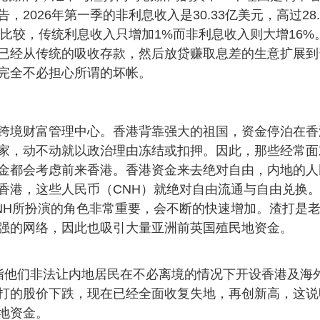
026年第一季的非利息收入是30.33亿美元，高过28.
度比较，传统利息收入只增加1%而非利息收入则大增16%
已经从传统的吸收存款，然后放贷赚取息差的生意扩展到
完全不必担心所谓的坏帐。
跨境财富管理中心。香港背靠强大的祖国，资金停泊在香
家，动不动就以政治理由冻结或扣押。因此，那些经常面
金都会考虑前来香港。香港资金来去绝对自由，内地的人
香港，这些人民币（CNH）就绝对自由流通与自由兑换
NH所扮演的角色非常重要，会不断的快速增加。渣打是
强的网络，因此也吸引大量亚洲前英国殖民地资金。
指他们非法让内地居民在不必离境的情况下开设香港及海
打的股价下跌，现在已经全面收复失地，再创新高，这说
地资金。