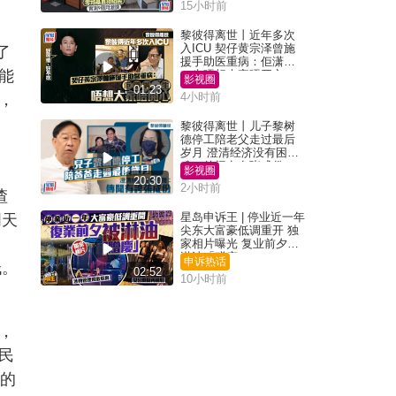
15小时前
黎彼得离世丨近年多次
入ICU 契仔黄宗泽曾施
了
援手助医重病：佢潇洒
能
一生唔想大家唔开心
影视圈
01:23
4小时前
，
黎彼得离世丨儿子黎树
德停工陪老父走过最后
岁月 澄清经济没有困
难：传闻有夸张成份
影视圈
20:30
2小时前
渣
星岛申诉王 | 停业近一年
明天
尖东大富豪低调重开 独
家相片曝光 复业前夕被
淋油「赠庆」
申诉热话
低。
02:52
10小时前
。
，
民
）的