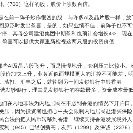
讯（700）这样的股，股价上涨数百倍。
也是在前一阵子炒作很凶的股，与许多Al及晶片股一样，放
回原形时发出盈喜，是的，如果业绩不佳，前阵子也不可
2倍，其母公司建滔集团中期盈利也预计会增长4%。现在
常，盈喜可以提供大家重新检视这两只股的投资价值。
那些AI及晶片股飞升，而是慢慢地升，套利压力比较小。
渣打股价加快上升，业务近似而规模更大的汇控不可能差，
。渣打、汇丰之后，就轮到另一间发钞银行中银香港
定要选发钞银行，理由是发钞银行的存款最多，资金成本最
他们在内地非法为内地居民在不必到香港的情况下开户口
受压，因为投资者也担心中央会限制内地居民赴港买保险
民合法的把人民币转移到香港，继续支持香港发展境外人
（945）已经创新高，友邦（1299）及保诚（2378