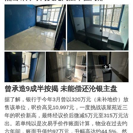
+1
曾承造9成半按揭 未能偿还沦银主盘
据了解，银行于今年3月曾以320万元（未补地价）放
售该单位，呎价高见10,997元，一度挑战该屋苑近三
年的呎价新高，最终经议价后微减5万元至315万元沽
出。若单纯以是次易手价作账面计算，物业在过去约
六年间，账面升值约97万元，升幅高达约44.5%。然