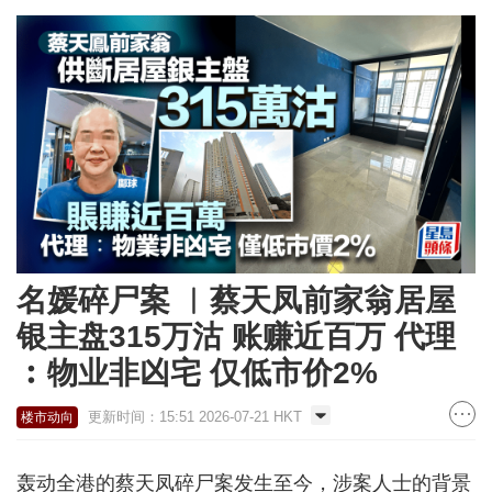
名媛碎尸案 ︳蔡天凤前家翁居屋
银主盘315万沽 账赚近百万 代理
︰物业非凶宅 仅低市价2%
更新时间：15:51 2026-07-21 HKT
楼市动向
轰动全港的蔡天凤碎尸案发生至今，涉案人士的背景