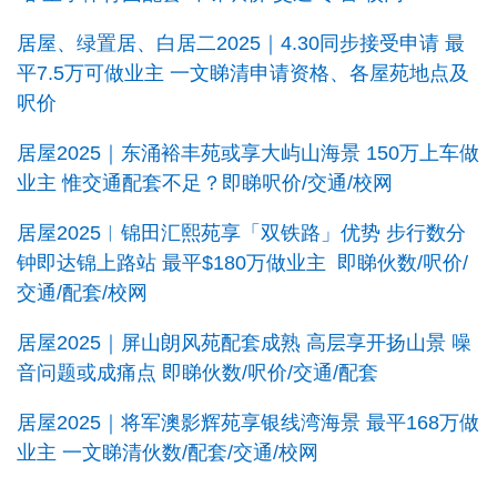
居屋、绿置居、白居二2025｜4.30同步接受申请 最
平7.5万可做业主 一文睇清申请资格、各屋苑地点及
呎价
居屋2025｜东涌裕丰苑或享大屿山海景 150万上车做
业主 惟交通配套不足？即睇呎价/交通/校网
居屋2025︱锦田汇熙苑享「双铁路」优势 步行数分
钟即达锦上路站 最平$180万做业主 即睇伙数/呎价/
交通/配套/校网
居屋2025｜屏山朗风苑配套成熟 高层享开扬山景 噪
音问题或成痛点 即睇伙数/呎价/交通/配套
居屋2025｜将军澳影辉苑享银线湾海景 最平168万做
业主 一文睇清伙数/配套/交通/校网