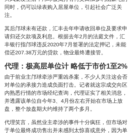
同时，仍可以绿表购入居屋单位，引起社会广泛关
注。
其后邝球未有还款，汇丰去年申请收回单位及要求申
请归还欠款项及利息。根据去年2月的法庭文件，汇
丰银行指邝球违反2020年7月签署的法定押记，未能
偿还207.38万元的贷款，物业最终遭接管。
代理：极高层单位计 略低于市价1至2%
由于前业主邝球牵涉严重凶杀案，不少人关注这会否
对单位的承接力造成负面打击。记者就这宗成交向区
内熟悉行情的市场经纪查询，代理证实了相关消息，
并透露该单位自今年3、4月份左右开始在市场上放
盘，整个放盘期大约维持了两个多月。
代理笑言，虽然业主牵涉的事件十分疯狂，但市场对
于单位最终成功售出并未感到太惊喜或意外，因为单