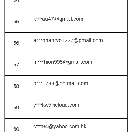
54
k***
au47@gmail.com
55
a***
ohanryo1227@gmail.com
56
m***
hion995@gmail.com
57
p***
1233@hotmail.com
58
y***
kw@icloud.com
59
c***
94@yahoo.com.hk
60