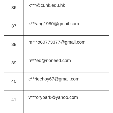
k***@cuhk.edu.hk
36
k***
ang1980@gmail.com
37
m***
o60773377@gmail.com
38
n***
ed@noneed.com
39
c***
iechoy67@gmail.com
40
v***
orypark@yahoo.com
41