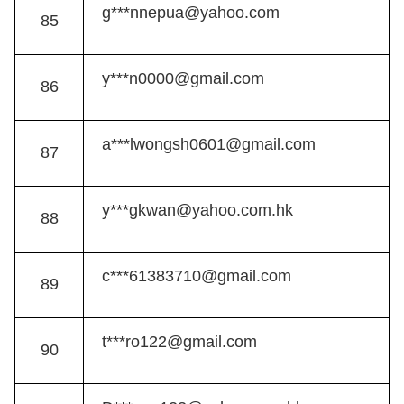
g***
nnepua@yahoo.com
85
y***
n0000@gmail.com
86
a***
lwongsh0601@gmail.com
87
y***
gkwan@yahoo.com.hk
88
c***
61383710@gmail.com
89
t***
ro122@gmail.com
90