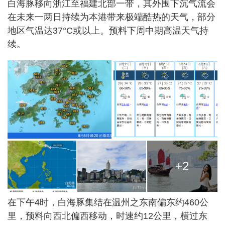
白海豚移向浙江至福建北部一带，其外围下沉气流会
在未来一两日持续为本港带来极端酷热的天气，部分
地区气温达37°C或以上。预料下周中期高温天气持
续。
+2
在下午4时，白海豚集结在温州之东南偏东约460公
里，预料向西北偏西移动，时速约12公里，横过东