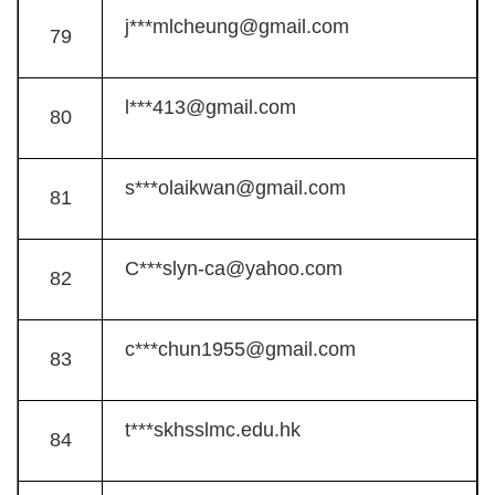
j***
mlcheung@gmail.com
79
l***
413@gmail.com
80
s***
olaikwan@gmail.com
81
C***
slyn-ca@yahoo.com
82
c***
chun1955@gmail.com
83
t***skhsslmc.edu.hk
84