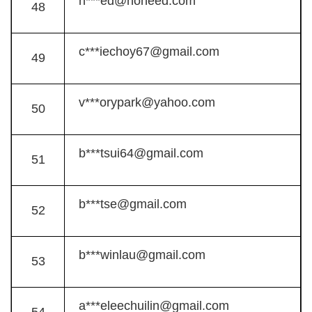
n***
ed@noneed.com
48
c***
iechoy67@gmail.com
49
v***
orypark@yahoo.com
50
b***
tsui64@gmail.com
51
b***
tse@gmail.com
52
b***
winlau@gmail.com
53
a***
eleechuilin@gmail.com