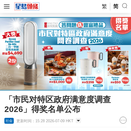
繁
简
「市民对特区政府满意度调查
2026」得奖名单公布
更新时间：15:28 2026-07-09 HKT
社会