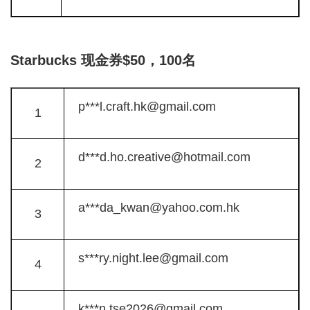
Starbucks 现金券$50，100名
p***
l.craft.hk@gmail.com
1
d***
d.ho.creative@hotmail.com
2
a***
da_kwan@yahoo.com.hk
3
s***
ry.night.lee@gmail.com
4
k***
n.tse2026@gmail.com