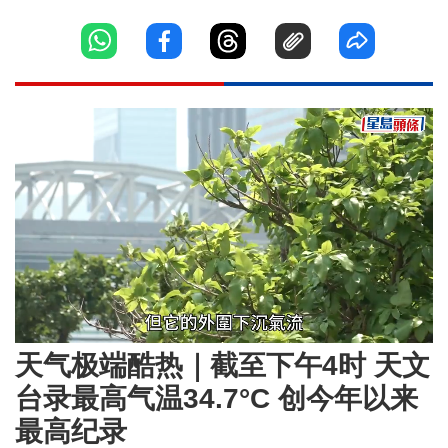
Loaded
:
Unmute
37.83%
天气极端酷热｜截至下午4时 天文
台录最高气温34.7°C 创今年以来
最高纪录