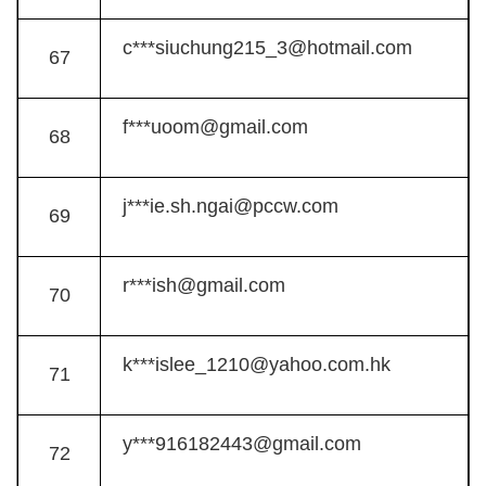
c***
siuchung215_3@hotmail.com
67
f***
uoom@gmail.com
68
j***
ie.sh.ngai@pccw.com
69
r***
ish@gmail.com
70
k***
islee_1210@yahoo.com.hk
71
y***
916182443@gmail.com
72