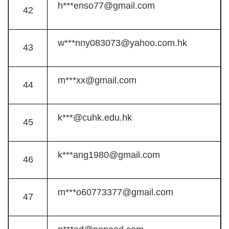
h***
enso77@gmail.com
42
w***
nny083073@yahoo.com.hk
43
m***
xx@gmail.com
44
k***@cuhk.edu.hk
45
k***
ang1980@gmail.com
46
m***
o60773377@gmail.com
47