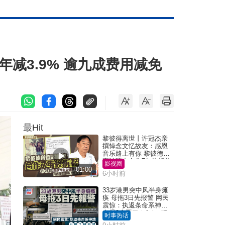
减3.9% 逾九成费用减免
最Hit
黎彼得离世丨许冠杰亲
撰悼念文忆故友：感恩
音乐路上有你 黎彼德曾
直认唔夹合作7年终拆伙
影视圈
01:00
6小时前
33岁港男突中风半身瘫
痪 母拖3日先报警 网民
震惊：执返条命系神迹
自爆2个恶习｜Juicy叮
时事热话