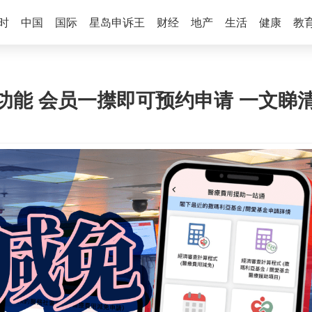
时
中国
国际
星岛申诉王
财经
地产
生活
健康
教
增功能 会员一㩒即可预约申请 一文睇