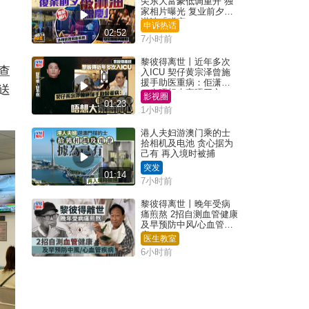
尖东大富豪低调重开 独
家相片曝光 复业前夕被
淋油「赠庆」
申诉热话
02:52
7小时前
黎彼得离世丨近年多次
查
入ICU 契仔黄宗泽曾施
援手助医重病：佢潇洒
送
一生唔想大家唔开心
影视圈
01:23
1小时前
港人夫妇游澳门乘的士
拾相机及电池 贪心据为
己有 再入境时被捕
突发
01:14
7小时前
黎彼得离世丨晚年受病
痛煎熬 2招自测血管健康
及早预防中风/心血管疾
病
医生教室
6小时前