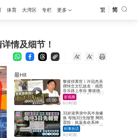
繁
简
育
体育
大湾区
专栏
更多
清详情及细节！
最Hit
黎彼得离世丨许冠杰亲
撰悼念文忆故友：感恩
音乐路上有你 黎彼德曾
直认唔夹合作7年终拆伙
影视圈
01:00
6小时前
33岁港男突中风半身瘫
痪 母拖3日先报警 网民
震惊：执返条命系神迹
自爆2个恶习｜Juicy叮
时事热话
9小时前