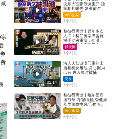
案减
尖东大富豪低调重开 独
家相片曝光 复业前夕被
淋油「赠庆」
申诉热话
02:52
7小时前
黎彼得离世丨近年多次
入ICU 契仔黄宗泽曾施
9宗
援手助医重病：佢潇洒
后
一生唔想大家唔开心
影视圈
01:23
1小时前
务券
分费
港人夫妇游澳门乘的士
拾相机及电池 贪心据为
己有 再入境时被捕
突发
01:14
病
7小时前
黎彼得离世丨晚年受病
痛煎熬 2招自测血管健康
及早预防中风/心血管疾
病
医生教室
6小时前