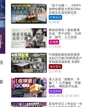
「你个frd废！」JUPAS
放榜炫耀港大医科Offer
名校女生嚣张留言惹众
怒 医学院澄清：宣称
时事热话
「40.5分获录取」不符事
4小时前
实｜Juicy叮
黎彼得离世丨被前妻离
弃成「带子洪郎」 为38
岁「躺平」儿子还债多
年 曾盼寻伴侣度晚年
影视圈
00:45
17小时前
中国预制屋热销美澳墨
夫妇22万购750呎两房户
零地基直接组装 实测9个
医
月激赞
海外置业
11小时前
港人反击「假顺丰」诈
要
骗！？ 公开骗徒「关键
秘密」 网民联手玩谢：
练习缅甸语
生活百科
2026-08-05 11:46 HKT
星岛申诉王 | 停业近一年