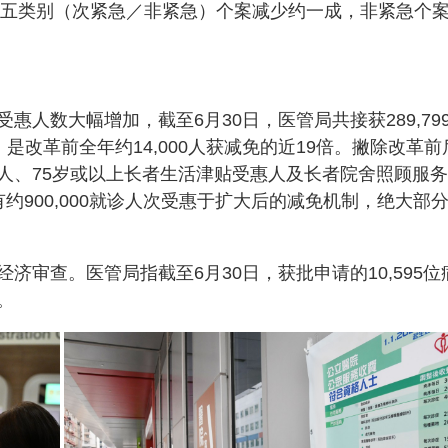
及第五类别（次紧急／非紧急）个案减少约一成，非紧急个
人数大幅增加，截至6月30日，医管局共接获289,79
，是改革前全年约14,000人获减免的近19倍。撇除改革前
人、75岁或以上长者生活津贴受惠人及长者院舍照顾服
约900,000就诊人次受惠于扩大后的减免机制，绝大部
审查。医管局指截至6月30日，获批申请的10,595位
免。