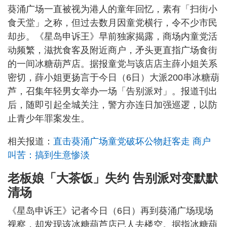
葵涌广场一直被视为港人的童年回忆，素有「扫街小
食天堂」之称，但过去数月因童党横行，令不少市民
却步。《星岛申诉王》早前独家揭露，商场内童党活
动频繁，滋扰食客及附近商户，矛头更直指广场食街
的一间冰糖葫芦店。据报童党与该店店主薛小姐关系
密切，薛小姐更扬言于今日（6日）大派200串冰糖葫
芦，召集年轻男女举办一场「告别派对」。报道刊出
后，随即引起全城关注，警方亦连日加强巡逻，以防
止青少年罪案发生。
相关报道：
直击葵涌广场童党破坏公物赶客走 商户
叫苦：搞到生意惨淡
老板娘「大茶饭」失约 告别派对变默默
清场
《星岛申诉王》记者今日（6日）再到葵涌广场现场
视察，却发现该冰糖葫芦店已人去楼空。据指冰糖葫