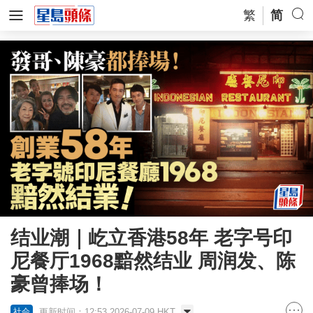
繁
简
结业潮｜屹立香港58年 老字号印
尼餐厅1968黯然结业 周润发、陈
豪曾捧场！
更新时间：12:53 2026-07-09 HKT
社会