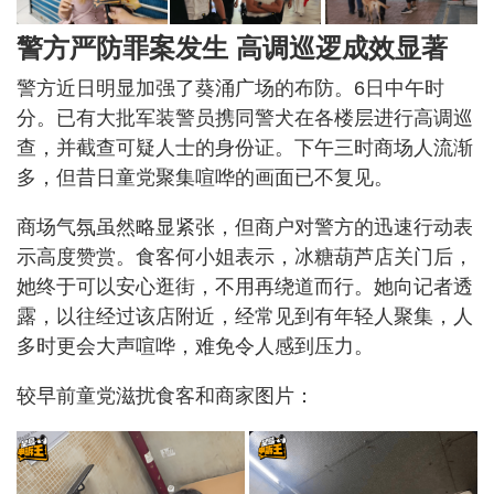
警方严防罪案发生 高调巡逻成效显著
警方近日明显加强了葵涌广场的布防。6日中午时
分。已有大批军装警员携同警犬在各楼层进行高调巡
查，并截查可疑人士的身份证。下午三时商场人流渐
多，但昔日童党聚集喧哗的画面已不复见。
商场气氛虽然略显紧张，但商户对警方的迅速行动表
示高度赞赏。食客何小姐表示，冰糖葫芦店关门后，
她终于可以安心逛街，不用再绕道而行。她向记者透
露，以往经过该店附近，经常见到有年轻人聚集，人
多时更会大声喧哗，难免令人感到压力。
较早前童党滋扰食客和商家图片：