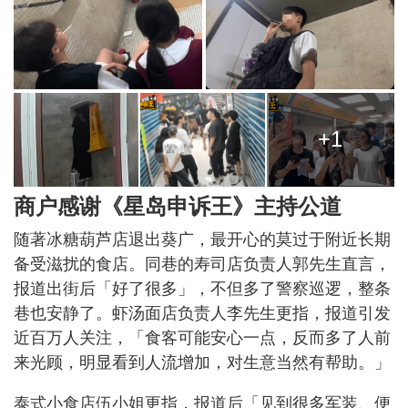
+1
商户感谢《星岛申诉王》主持公道
随著冰糖葫芦店退出葵广，最开心的莫过于附近长期
备受滋扰的食店。同巷的寿司店负责人郭先生直言，
报道出街后「好了很多」，不但多了警察巡逻，整条
巷也安静了。虾汤面店负责人李先生更指，报道引发
近百万人关注，「食客可能安心一点，反而多了人前
来光顾，明显看到人流增加，对生意当然有帮助。」
泰式小食店伍小姐更指，报道后「见到很多军装、便