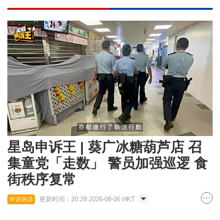
Loaded
:
Unmute
23.75%
星岛申诉王 | 葵广冰糖葫芦店 召
集童党「走数」 警员加强巡逻 食
街秩序复常
更新时间：20:28 2026-08-06 HKT
申诉热话