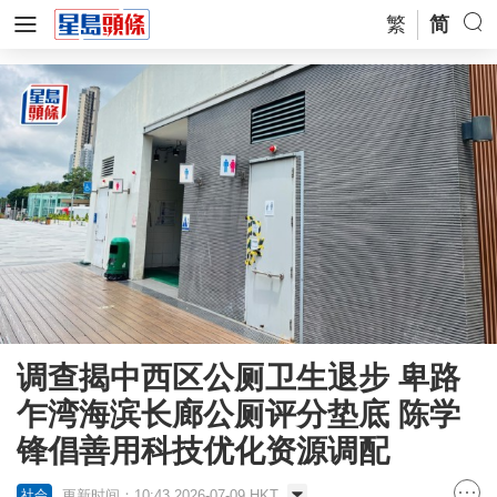
繁
简
调查揭中西区公厕卫生退步 卑路
乍湾海滨长廊公厕评分垫底 陈学
锋倡善用科技优化资源调配
更新时间：10:43 2026-07-09 HKT
社会