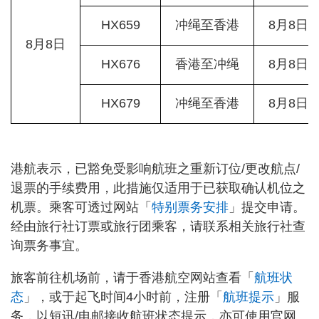
HX659
冲绳至香港
8月8日/2
8月8日
HX676
香港至冲绳
8月8日/1
HX679
冲绳至香港
8月8日/2
港航表示，已豁免受影响航班之重新订位/更改航点/
退票的手续费用，此措施仅适用于已获取确认机位之
机票。乘客可透过网站「
特别票务安排
」提交申请。
经由旅行社订票或旅行团乘客，请联系相关旅行社查
询票务事宜。
旅客前往机场前，请于香港航空网站查看「
航班状
态
」，或于起飞时间4小时前，注册「
航班提示
」服
务，以短讯/电邮接收航班状态提示，亦可使用官网