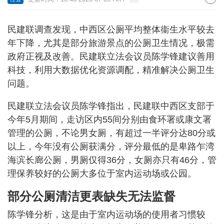
民建联调查发现，中西区公厕平均整体衞生水平较去
年下降，尤其是部分旅游景点的公厕卫生情况，极需
政府正视及改善。民建联立法会议员陈学锋建议善用
科技，利用大数据优化资源调配，精准解决公厕卫生
问题。
民建联立法会议员陈学锋指出，民建联中西区支部于
今年5月期间，走访区内55间分别由食环署或康文署
管理的公厕，不论男女厕，有超过一半评分达80分或
以上，今年没有公厕获满分，评分最低的是卑路乍湾
海滨长廊公厕，男厕仅得36分，女厕亦只有46分，管
理保养较好的公厕大多位于室内运动场或公园。
部分公厕清洁更表缺失无法监督
陈学锋分析，这是由于室内运动场的使用者习惯较