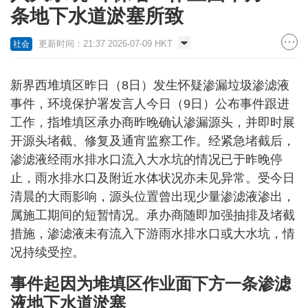
条地下水道淤塞所致
更新时间：21:37 2026-07-09 HKT
社会
新界西堆填区昨日（8日）发生怀疑渗漏垃圾渗滤液
事件，环境保护署发言人今日（9日）公布事件跟进
工作，指堆填区承办商昨晚确认渗漏源头，并即时展
开源头堵截、修复及通宵监察工作。经紧急堵截后，
渗滤液经雨水排水口流入大水坑的情况已于昨晚停
止，雨水排水口及附近水体状况亦未见异常。受今日
清晨的大雨影响，源头位置曾出现少量渗滤液渗出，
属施工期间的短暂情况。承办商随即加强抽排及堵截
措施，渗滤液未有流入下游雨水排水口或大水坑，情
况持续受控。
事件起因为堆填区作业面下方一条渗滤
液地下水道淤塞