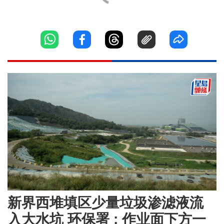
新界西堆填区少量垃圾渗滤液流
入大水坑 环保署 : 作业面下方一