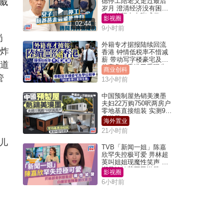
威
德停工陪老父走过最后
岁月 澄清经济没有困
难：传闻有夸张成份
影视圈
02:44
9小时前
岗
外籍专才据报陆续回流
爆炸
香港 钟情低税率不惜减
薪 带动写字楼豪宅及学
子道
位竞争「香港已重现生
商业创科
机」
管
13小时前
中国预制屋热销美澳墨
夫妇22万购750呎两房户
零地基直接组装 实测9个
月激赞
海外置业
21小时前
儿
TVB「新闻一姐」陈嘉
欣罕失控极可爱 畀林超
英叫姐姐现魔性笑声 自
嘲是姨姨获网民激赞
影视圈
6小时前