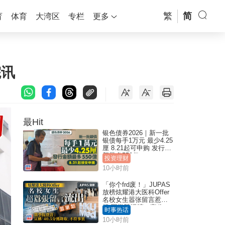
繁
简
育
体育
大湾区
专栏
更多
院讯
最Hit
银色债券2026｜新一批
银债每手1万元 最少4.25
厘 8.21起可申购 发行金
额最多550亿
投资理财
10小时前
「你个frd废！」JUPAS
放榜炫耀港大医科Offer
名校女生嚣张留言惹众
怒 医学院澄清：宣称
时事热话
「40.5分获录取」不符事
10小时前
实｜Juicy叮