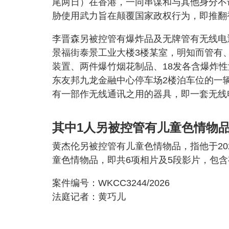
尾两日）在香港，一同串谋和与其他身分不
胁使用武力旨在颠覆国家政权行为，即推翻
李晋森另被控管有爆炸品及无牌管有无线电通
景福街泰景工业大楼3楼某室，明知而管有
装置、两件爆竹烟花制品、18发各含爆炸
东友邦九龙金融中心停车场2楼泊车位的一
有一部作无线通讯之用的器具，即一套无线
其中1人另被控管有儿童色情物
黄杰伦另被控管有儿童色情物品，指他于20
童色情物品，即共6项相片及5段影片，包
案件编号：WKCC3244/2026
法庭记者：黄巧儿