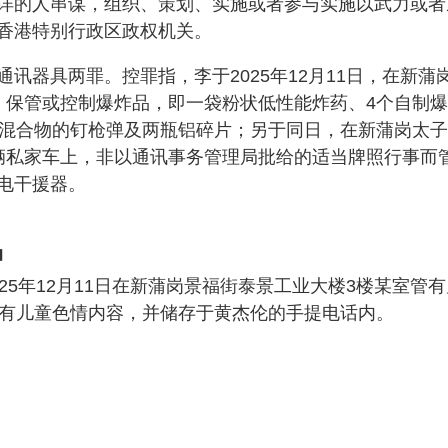
详的人串谋，组织、策划、实施或者参与实施以武力或者
香港特别行政区政权机关。
讯器具两罪。控罪指，李于2025年12月11日，在新蒲
、保管或控制爆炸品，即一袋粉状低性能炸药、4个自制
性混合物的钉枪弹及两瓶铝碎片；另于同日，在新蒲岗太
辆私家车上，非以通讯事务管理局批给的适当牌照行事而
电干援器。
品
25年12月11日在新蒲岗景福街泰景工业大楼3楼某室管有
含有儿童色情内容，并储存于黄杰伦的手提电话内。