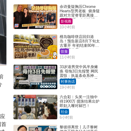
佘诗曼疑胸压Chrome
Hearts型男老板 俯身疑
跟对方背脊零距离接触
网民惊呼：企侧边唔
影视圈
得？
10小时前
檀岛咖啡饼店回归港
岛！预告新店8月下旬太
古重开 年初结束80年历
史湾仔总店
饮食
11小时前
33岁港男突中风半身瘫
痪 母拖3日先报警 网民
震惊：执返条命系神迹
前
自爆2个恶习｜Juicy叮
时事热话
介
19小时前
六合彩︱头奖一注独中
得1900万 搅珠结果出炉
即刻入嚟对冧巴！
社会
侍应
6小时前
招首
黎彼得离世丨儿子黎树