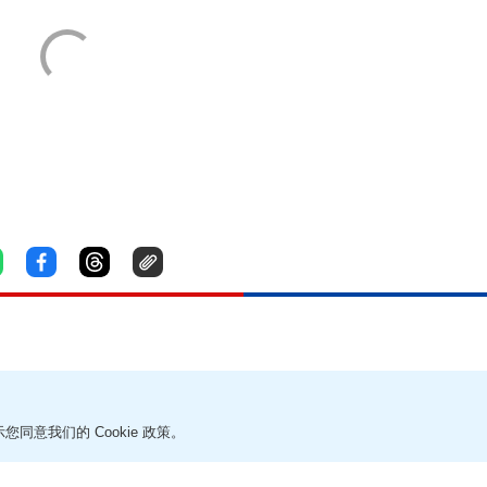
疑环境恶劣 47岁女负责人被控虐畜等
您同意我们的 Cookie 政策。