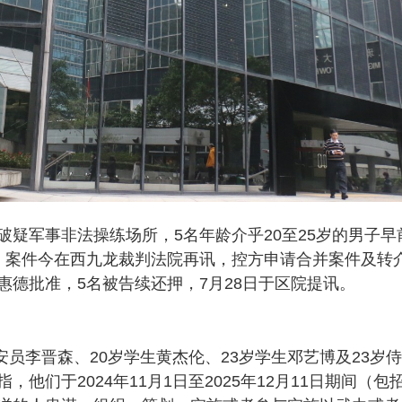
疑军事非法操练场所，5名年龄介乎20至25岁的男子早
。案件今在西九龙裁判法院再讯，控方申请合并案件及转
德批准，5名被告续还押，7月28日于区院提讯。
安员李晋森、20岁学生黄杰伦、23岁学生邓艺博及23岁
们于2024年11月1日至2025年12月11日期间（包