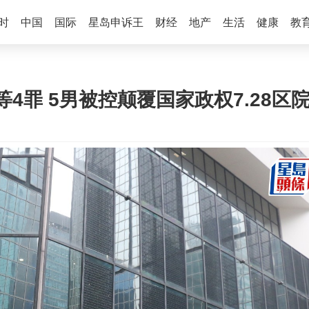
时
中国
国际
星岛申诉王
财经
地产
生活
健康
教
4罪 5男被控颠覆国家政权7.28区