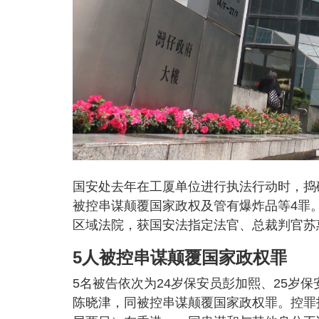
国安处去年在工厦单位进行执法行动时，捣破
被控串谋颠覆国家政权及管有爆炸品等4罪
区域法院，获国安法指定法官、总裁判官苏惠
5人被控串谋颠覆国家政权罪
5名被告依次为24岁保安员彭加熙、25岁保
陈晓津，同被控串谋颠覆国家政权罪。控罪指，他