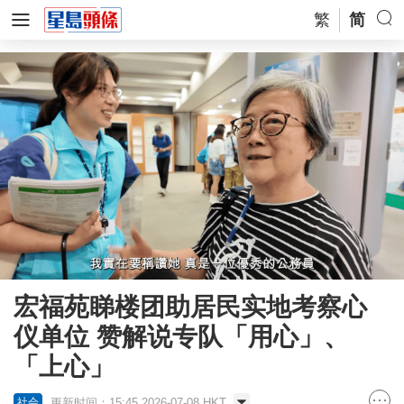
繁
简
宏福苑睇楼团助居民实地考察心
仪单位 赞解说专队「用心」、
「上心」
更新时间：15:45 2026-07-08 HKT
社会