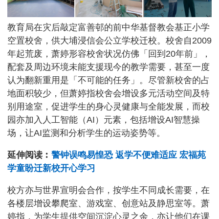
教育局在灾后敲定富善邨的前中华基督教会基正小学
空置校舍，供大埔浸信会公立学校迁校。校舍自2009
年起荒废，萧婷形容校舍状况仿佛「回到20年前」，
配套及周边环境未能支援现今的教学需要，甚至一度
认为翻新重用是「不可能的任务」。尽管新校舍的占
地面积较少，但萧婷指校舍会增设多元活动空间及特
别用途室，促进学生的身心灵健康与全能发展，而校
园亦加入人工智能（AI）元素，包括增设AI智慧操
场，让AI监测和分析学生的运动姿势等。
延伸阅读︰
警钟误鸣易惶恐 返学不便难适应 宏福苑
学童盼迁新校开心学习
校方亦与世界宣明会合作，按学生不同成长需要，在
各楼层增设攀爬室、游戏室、创意站及静思室等。萧
婷指，为学生提供空间沉淀心灵之余，亦让他们在课