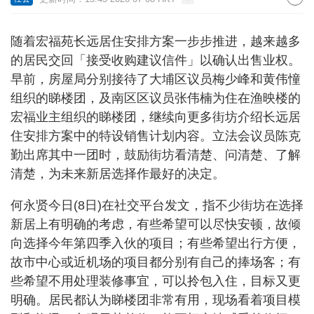
随着宏福苑长远居住安排方案一步步推进，越来越多
的居民交回「接受收购建议信件」以确认出售业权。
早前，房屋局分别接待了大埔区议员梅少峰和黄伟憧
组织的睇楼团，及南区区议员张伟楠为住在渔映楼的
宏福业主组织的睇楼团，继续向更多街坊介绍长远居
住安排方案中的特设销售计划内容。立法会议员陈克
勤出席其中一团时，鼓励街坊看清楚、问清楚、了解
清楚，为未来新居选择作最好的决定。
何永贤今日(8日)在社交平台发文，指不少街坊在选择
新居上有明确的考虑，有些希望可以尽快安顿，故倾
向选择今年第四季入伙的项目；有些希望出行方便，
故市中心或近机场的项目都分别有自己的捧场客；有
些希望不用处理装修事宜，可以拎包入住，目标又更
明确。居民都认为睇楼团非常有用，现场看着项目模