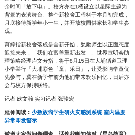
余时间「放下电」。校方亦在1楼设立以星际主题为
背景的表演舞台。整个新校舍工程料于本月初完成，
月底接待新学年小一生，并开放校园供家长和学生参
观。
萧婷指新校舍落成是全新开始，勉励师生以正面态度
迎接未来，「我们在富善重新出发」。世界宣明会助
理策略经理卢文芳指，将于8月15日在大埔循道卫理
小学举行「大埔彩色『童』乐日」，让受影响学童优
先参与，冀在新学年前为他们带来欢乐回忆，日后亦
会与校方保持联络。
记者 欧文瀚 实习记者 张骏宏
延伸阅读︰
少数族裔学生研火灾感测系统 室内温度
异常即发警示
诚邀大家做问卷调查，话俾我哋知你对《星岛教育》