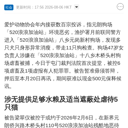
更新时间：17:56 2026-08-06 HKT
社会
爱护动物协会年内接获数百宗投诉，指元朗狗场
「520浪浪加油站」环境恶劣，渔护署月前联同警方
进入「520浪浪加油站」八乡元岗新村狗场，发现多
只犬只身形异常消瘦，带走11只狗检查。狗场47岁女
负责人涉嫌在「520浪浪加油站」十八乡木桥头村狗
场虐畜被捕，今日于屯门裁判法院首次提堂，被控6
项虐畜及1项虚报有人犯罪罪。被告暂准毋须答辩，
押后至本月20日再讯，期间获准以现金500元保释候
讯。
涉无提供足够水粮及适当遮蔽处虐待5
只猫
被告梁翠仪被控于或约于2026年2月6日，在新界元
朗侨兴路木桥头村110号520浪浪加油站残酷地恶待