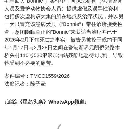
毛寻回犬"Bonnie"）案件中，向执法机构（包括警务
人员及爱护动物协会人员）提供虚假及误导性资料，
包括多次虚构该犬集的所在地点及治疗状况，并以另
一犬只冒充该患病犬只（"Bonnie"）带往诊所接受检
查，意图隐瞒真正的"Bonnie"未获适当治疗并已于
2026年2月下旬死亡之事实。被告另被控于或约于同
年1月17日与2月28日之间在香港新界元朗侨兴路木
桥头村110号520浪浪加油站残酷地恶待1只狗，导致
牠受到不必要的痛苦。
案件编号：TMCC1559/2026
法庭记者：陈子豪
↓追踪《星岛头条》WhatsApp频道↓