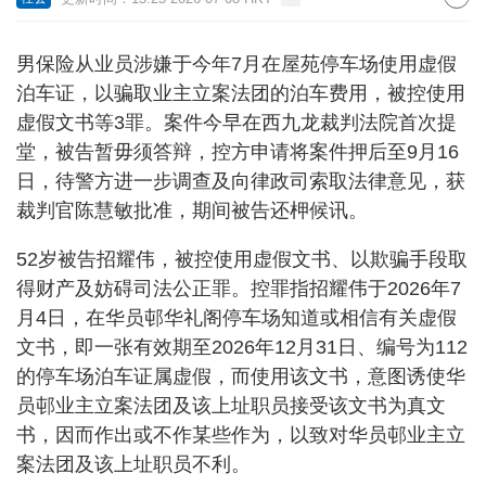
男保险从业员涉嫌于今年7月在屋苑停车场使用虚假
泊车证，以骗取业主立案法团的泊车费用，被控使用
虚假文书等3罪。案件今早在西九龙裁判法院首次提
堂，被告暂毋须答辩，控方申请将案件押后至9月16
日，待警方进一步调查及向律政司索取法律意见，获
裁判官陈慧敏批准，期间被告还柙候讯。
52岁被告招耀伟，被控使用虚假文书、以欺骗手段取
得财产及妨碍司法公正罪。控罪指招耀伟于2026年7
月4日，在华员邨华礼阁停车场知道或相信有关虚假
文书，即一张有效期至2026年12月31日、编号为112
的停车场泊车证属虚假，而使用该文书，意图诱使华
员邨业主立案法团及该上址职员接受该文书为真文
书，因而作出或不作某些作为，以致对华员邨业主立
案法团及该上址职员不利。