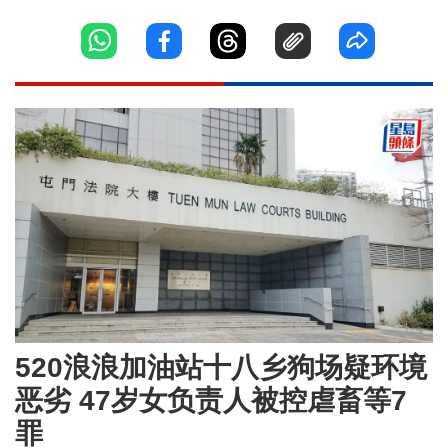
520浪浪加油站十八乡狗场疑环境
恶劣 47岁女负责人被控虐畜等7
罪