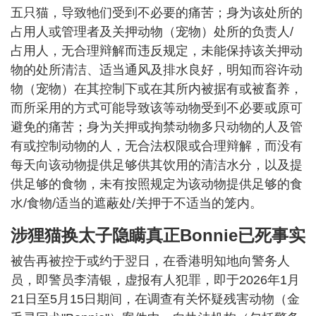
五只猫，导致牠们受到不必要的痛苦；身为该处所的
占用人或管理者及关押动物（宠物）处所的负责人/
占用人，无合理辩解而违反规定，未能保持该关押动
物的处所清洁、适当通风及排水良好，明知而容许动
物（宠物）在其控制下或在其所内被据有或被畜养，
而所采用的方式可能导致该等动物受到不必要或原可
避免的痛苦；身为关押或拘禁动物多只动物的人及管
有或控制动物的人，无合法权限或合理辩解，而没有
每天向该动物提供足够供其饮用的清洁水分，以及提
供足够的食物，未有按照规定为该动物提供足够的食
水/食物/适当的遮蔽处/关押于不适当的笼内。
涉狸猫换太子隐瞒真正Bonnie已死事实
被告再被控于或约于翌日，在香港明知地向警务人
员，即警员李清银，虚报有人犯罪，即于2026年1月
21日至5月15日期间，在调查有关怀疑残害动物（金