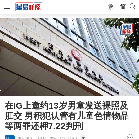
繁
简
在IG上邀约13岁男童发送裸照及
肛交 男积犯认管有儿童色情物品
等两罪还柙7.22判刑
更新时间：14:55 2026-07-08 HKT
社会