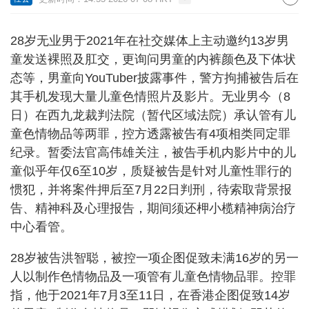
28岁无业男于2021年在社交媒体上主动邀约13岁男
童发送裸照及肛交，更询问男童的内裤颜色及下体状
态等，男童向YouTuber披露事件，警方拘捕被告后在
其手机发现大量儿童色情照片及影片。无业男今（8
日）在西九龙裁判法院（暂代区域法院）承认管有儿
童色情物品等两罪，控方透露被告有4项相类同定罪
纪录。暂委法官高伟雄关注，被告手机内影片中的儿
童似乎年仅6至10岁，质疑被告是针对儿童性罪行的
惯犯，并将案件押后至7月22日判刑，待索取背景报
告、精神科及心理报告，期间须还柙小榄精神病治疗
中心看管。
28岁被告洪智聪，被控一项企图促致未满16岁的另一
人以制作色情物品及一项管有儿童色情物品罪。控罪
指，他于2021年7月3至11日，在香港企图促致14岁