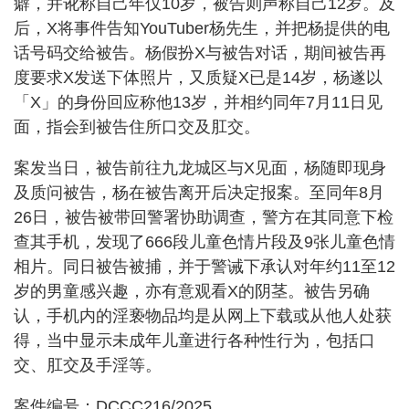
癖，并讹称自己年仅10岁，被告则声称自己12岁。及
后，X将事件告知YouTuber杨先生，并把杨提供的电
话号码交给被告。杨假扮X与被告对话，期间被告再
度要求X发送下体照片，又质疑X已是14岁，杨遂以
「X」的身份回应称他13岁，并相约同年7月11日见
面，指会到被告住所口交及肛交。
案发当日，被告前往九龙城区与X见面，杨随即现身
及质问被告，杨在被告离开后决定报案。至同年8月
26日，被告被带回警署协助调查，警方在其同意下检
查其手机，发现了666段儿童色情片段及9张儿童色情
相片。同日被告被捕，并于警诫下承认对年约11至12
岁的男童感兴趣，亦有意观看X的阴茎。被告另确
认，手机内的淫亵物品均是从网上下载或从他人处获
得，当中显示未成年儿童进行各种性行为，包括口
交、肛交及手淫等。
案件编号：DCCC216/2025