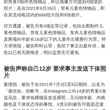
的男童X制作色情物品，即以视像方式描划X阴茎的
照片；及在2021年8月26日，管有儿童色情物品，即
在其流动电话内的666段片段和9张相片。
控方透露，被告另有4项定罪记录，包括企图制作儿
童色情物品、管有儿童色情物品、发布儿童色情物品
及两项向年龄在16岁以下的儿童作出猥亵行为罪。辩
方求情指，被告即时认罪，免却了事主出庭作供，被
告以已有无限悔意，明白监禁无可避免。
被告声称自己12岁 要求事主发送下体照
片
案情指，被告于在2021年7月3日至5日期间，以名为
「谢信知」的帐号，在Instagram上向14岁的男童X发
送讯息，要求他裸聊及发送裸照，又问他年龄、内裤
颜色及下体状态等的事情。X意识到被告可能是恋童