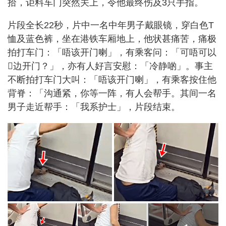
拾，讵料车门突然关上，令他最终伤及3只手指。
片段全长22秒，片中一名中年男子戴眼镜，穿白色T
恤及蓝色裤，坐在港铁车厢地上，他状甚痛苦，痛极
拍打车门：「唔该开门喇」，有乘客问：「可唔可以
𠮶边开门？」，亦有人好言安慰：「冷静啲」。事主
不断拍打车门大叫：「唔该开门喇」，有乘客按住他
背脊：「沟通紧，你等一阵，有人会帮手。其间一名
男子走近帮手：「我系护士」，片段结束。