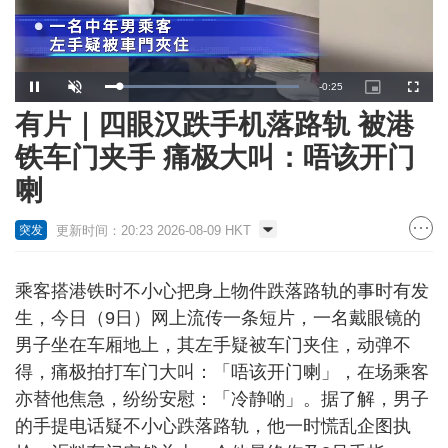
Remaining
-
0:24
Loaded
:
Pause
Unmute
Picture-
Fullscr
100.00%
in-
Picture
有片｜四眼汉跌手机落路轨 被港
Time
铁车门夹手 痛极大叫：唔该开门
喇
更新时间：20:23 2026-08-09 HKT
突发
乘客搭港铁时不小心把身上物件跌落路轨的事时有发
生，今日（9日）网上流传一条短片，一名戴眼镜的
男子坐在车厢地上，其左手疑被车门夹住，动弹不
得，痛极拍打车门大叫：「唔该开门喇」，在场乘客
亦替他焦急，纷纷安慰：「冷静啲」。据了解，男子
的手提电话疑不小心跌落路轨，他一时慌乱企图执