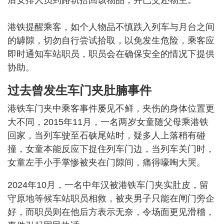
港铁提醒乘客，如个人物品不慎跌入列车与月台之间
的罅隙，切勿自行尝试拾取，以免发生危险，乘客应
即时通知车站职员，职员会在确保安全的情况下提供
协助。
过去曾发生车门夹肚腩事件
港铁车门夹中乘客事件屡见不鲜，夹伤的身体位置更
大不同，2015年11月，一名两岁女童随父母乘港铁
回家，当列车驶至石硖尾站时，疑多人上落稍有碰
撞，女童本能反应下捉住列车门边，当列车关门时，
女童左手小手掌惨被夹在门隙间，痛得嚎啕大哭。
2024年10月，一名中年汉被港铁车门夹实肚皮，留
守原地等候车站职员相救，被夹男子只能在闸门旁企
好，而职员则在他后方表示无奈，令场面更见滑稽，