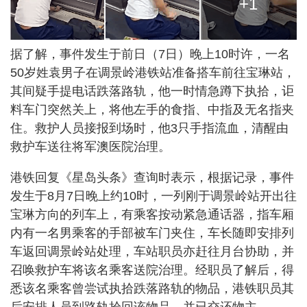
+1
据了解，事件发生于前日（7日）晚上10时许，一名
50岁姓袁男子在调景岭港铁站准备搭车前往宝琳站，
其间疑手提电话跌落路轨，他一时情急蹲下执拾，讵
料车门突然关上，将他左手的食指、中指及无名指夹
住。救护人员接报到场时，他3只手指流血，清醒由
救护车送往将军澳医院治理。
港铁回复《星岛头条》查询时表示，根据记录，事件
发生于8月7日晚上约10时，一列刚于调景岭站开出往
宝琳方向的列车上，有乘客按动紧急通话器，指车厢
内有一名男乘客的手部被车门夹住，车长随即安排列
车返回调景岭站处理，车站职员亦赶往月台协助，并
召唤救护车将该名乘客送院治理。经职员了解后，得
悉该名乘客曾尝试执拾跌落路轨的物品，港铁职员其
后安排人员到路轨拾回该物品，并已交还物主。