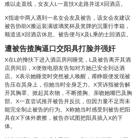
难以走直线，女友人L一直扶X走路并送X回酒店。
X指途中两人遇到一名女会友及被告，该女会友建议
被告协助X搬运装满玻璃奖杯及奖牌的沉重行李箱，
顺道送X回酒店休息。被告便与X及L乘的士回酒店。
遭被告揸胸逼口交阳具打脸并强奸
X在L的搀扶下进入酒店房间睡觉，L及被告离开其酒
店房间后，X便致电朋友告知对方她已安全到达酒
店。X表示她睡觉时突然被人唤醒，甫睁眼便发现被
告压在其身上，但她当时全身乏力。X哭诉指被告解
开其胸罩、掀起其衣物，不断揸胸、亲吻她嘴巴及胸
部。X一直尝试推开被告并反抗，但因力量不足而未
能完全制止被告的行为。X称她当时感受到被告把阳
具在X下体外磨擦，被告亦试图把阳具插入X的下
体。