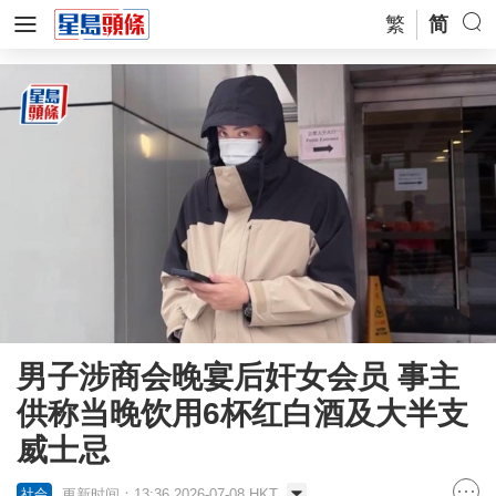
繁
简
男子涉商会晚宴后奸女会员 事主
供称当晚饮用6杯红白酒及大半支
威士忌
更新时间：13:36 2026-07-08 HKT
社会