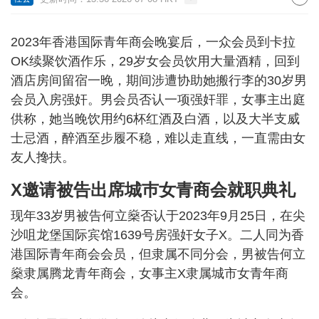
2023年香港国际青年商会晚宴后，一众会员到卡拉
OK续聚饮酒作乐，29岁女会员饮用大量酒精，回到
酒店房间留宿一晚，期间涉遭协助她搬行李的30岁男
会员入房强奸。男会员否认一项强奸罪，女事主出庭
供称，她当晚饮用约6杯红酒及白酒，以及大半支威
士忌酒，醉酒至步履不稳，难以走直线，一直需由女
友人搀扶。
X邀请被告出席城巿女青商会就职典礼
现年33岁男被告何立燊否认于2023年9月25日，在尖
沙咀龙堡国际宾馆1639号房强奸女子X。二人同为香
港国际青年商会会员，但隶属不同分会，男被告何立
燊隶属腾龙青年商会，女事主X隶属城市女青年商
会。