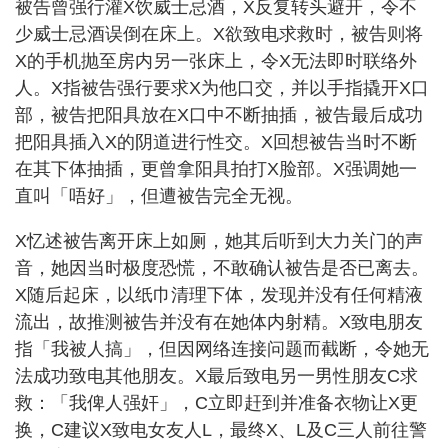
被告曾强行灌X饮威士忌酒，X反复转头避开，令不
少威士忌酒误倒在床上。X欲致电求救时，被告则将
X的手机抛至房内另一张床上，令X无法即时联络外
人。X指被告强行要求X为他口交，并以手指撬开X口
部，被告把阳具放在X口中不断抽插，被告最后成功
把阳具插入X的阴道进行性交。X回想被告当时不断
在其下体抽插，更曾拿阳具拍打X脸部。X强调她一
直叫「唔好」，但遭被告完全无视。
X忆述被告离开床上如厕，她其后听到大力关门的声
音，她因当时极度恐慌，不敢确认被告是否已离去。
X随后起床，以纸巾清理下体，发现并没有任何精液
流出，故推测被告并没有在她体内射精。X致电朋友
指「我被人搞」，但因网络连接问题而截断，令她无
法成功致电其他朋友。X最后致电另一男性朋友C求
救：「我俾人强奸」，C立即赶到并准备衣物让X更
换，C建议X致电女友人L，最终X、L及C三人前往警