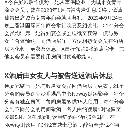
X今在屏风后作供称，她从事保险业，为城市女青年
商会会员，曾在2023年1月与被告发讯息联络，邀请
被告出席城市女青年商会就职典礼。2023年9月24日
晚上香港国际青年商会举行晚宴及颁奖礼，21个分会
会员均出席，她得知宴会或会延续至夜深，便与另一
女子合资预约一间酒店房间，方便相熟女会员在酒店
房内化妆、更衣及休息。X自行保管2张酒店房卡，其
他女会员有需要使用房间时便会联络X。
X酒后由女友人与被告送返酒店休息
晚宴完结后，她与数名女会员回酒店房间更衣，21个
分会的会员到尖沙咀港晶中心Neway延续聚会，每个
分会有独立房间，每间房最多供15人使用，每个分会
会到不同分会的房间敬酒，各人由约凌晨1时逗留至
凌晨5时。X在晚宴时饮用红酒白酒约5至6杯，在
Neway则饮用了3分2支威士忌酒，醉酒至步伐不稳，