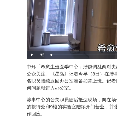
L
P
U
o
l
n
a
a
m
d
y
u
中环「希愈生殖医学中心」涉嫌调乱两对夫
e
t
d
e
:
公众关注。《星岛》记者今早（8日）在涉
2
1
.
名职员陆续返回办公室准备如常上班。记者
0
3
何问题就进入办公室。
%
涉事中心的公关职员随后抵达现场，向在场
的接待处和9楼的实验室陆续开门营业，并
作回应。