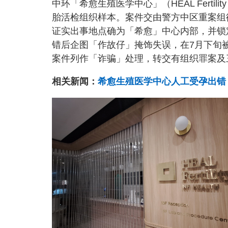
中环「希愈生殖医学中心」（HEAL Fert
e
t
d
e
:
胎活检组织样本。案件交由警方中区重案组
6
8
.
证实出事地点确为「希愈」中心内部，并锁
2
9
错后企图「作故仔」掩饰失误，在7月下旬
%
案件列作「诈骗」处理，转交有组织罪案及
相关新闻：
希愈生殖医学中心人工受孕出错