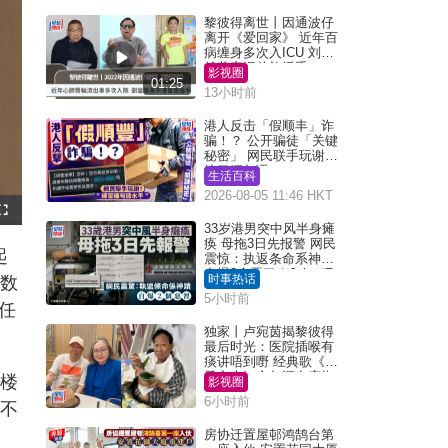
黎彼得离世丨因通波仔
离开《爱回家》 近年百
病缠身多次入ICU 刘銮
雄黄宗泽曾施援手
影视圈
01:25
13小时前
港人反击「假顺丰」诈
骗！？ 公开骗徒「关键
秘密」 网民联手玩谢：
练习缅甸语
生活百科
2026-08-05 11:46 HKT
F
u
33岁港男突中风半身瘫
l
痪 母拖3日先报警 网民
l
起
s
震惊：执返条命系神迹
c
自爆2个恶习｜Juicy叮
r
时事热话
有数
e
e
5小时前
n
任
独家丨卢宛茵揭黎彼得
最后时光：医院插喉有
痰讲唔到嘢 经典歌《浪
子心声》金句源自庙街
0楼
影视圈
睇相佬
6小时前
样不
房协迁置屋邨鸿鹄台第