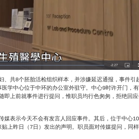
R
-
2:27
P
i
c
e
t
妇、共8个胚胎活检组织样本，并涉嫌延迟通报，事件引
u
r
m
e
事医学中心位于中环的办公室外驻守。中心9时许开门，
-
i
a
n
随即上前就事件进行提问，惟职员均行色匆匆，拒绝回应
-
P
i
i
c
t
n
u
r
传媒表示今天不会有发言人回应事件。其后，位于中心1
e
i
张贴上昨日（7日）发出的声明。职员面对传媒提问，同
n