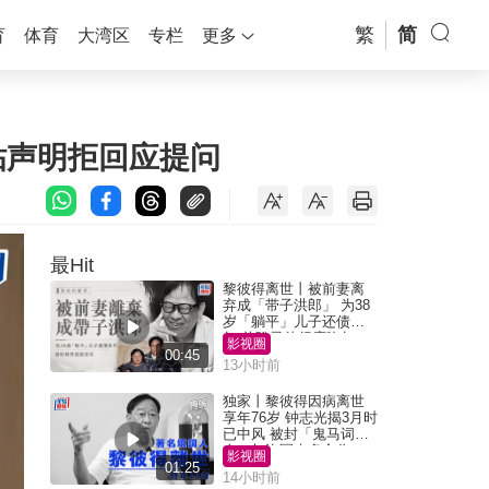
繁
简
育
体育
大湾区
专栏
更多
贴声明拒回应提问
最Hit
黎彼得离世丨被前妻离
弃成「带子洪郎」 为38
岁「躺平」儿子还债多
年 曾盼寻伴侣度晚年
影视圈
00:45
13小时前
独家丨黎彼得因病离世
享年76岁 钟志光揭3月时
已中风 被封「鬼马词
人」与许冠杰多合作
影视圈
01:25
14小时前