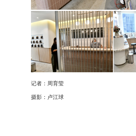
记者：周育莹
摄影：卢江球