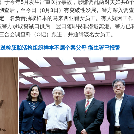
ility）于今年5月发生严重医疗事故，涉嫌调乱两对夫妇共8
彻查后，至今日（8月3日）有突破性发展。警方深入调
定一名负责抽取样本的马来西亚籍女员工。有人疑因工作
被警方录取警诫口供后，翌日随即畏罪潜逃离港。警方已
三合会调查科（O记）跟进，并通缉该名女员工。
 送检胚胎活检组织样本不属个案父母 衞生署已报警