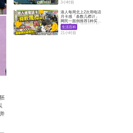
3小时前
港人每周北上2次用电话
月卡感「条数几襟计」
网民一面倒推荐1种买法
附消委会数据漫游计划
生活百科
消费提示
21小时前
胚
以
并