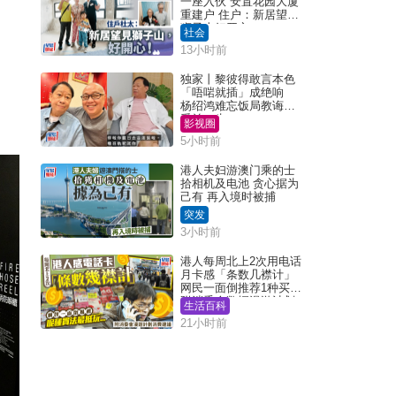
一座入伙 安置花园大厦
重建户 住户：新居望见
狮子山好开心！
社会
13小时前
独家丨黎彼得敢言本色
「唔啱就插」成绝响
杨绍鸿难忘饭局教诲：
受益一生
影视圈
5小时前
港人夫妇游澳门乘的士
拾相机及电池 贪心据为
己有 再入境时被捕
突发
3小时前
港人每周北上2次用电话
月卡感「条数几襟计」
网民一面倒推荐1种买法
附消委会数据漫游计划
生活百科
消费提示
21小时前