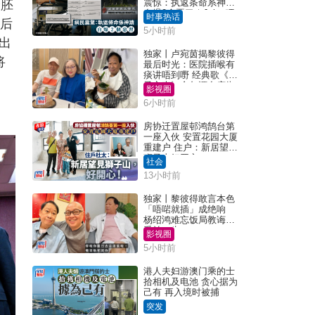
震惊：执返条命系神迹
个胚
自爆2个恶习｜Juicy叮
时事热话
查后
5小时前
出
独家丨卢宛茵揭黎彼得
将
最后时光：医院插喉有
痰讲唔到嘢 经典歌《浪
子心声》金句源自庙街
影视圈
睇相佬
6小时前
房协迁置屋邨鸿鹄台第
一座入伙 安置花园大厦
重建户 住户：新居望见
狮子山好开心！
社会
13小时前
独家丨黎彼得敢言本色
「唔啱就插」成绝响
杨绍鸿难忘饭局教诲：
受益一生
影视圈
5小时前
港人夫妇游澳门乘的士
拾相机及电池 贪心据为
己有 再入境时被捕
突发