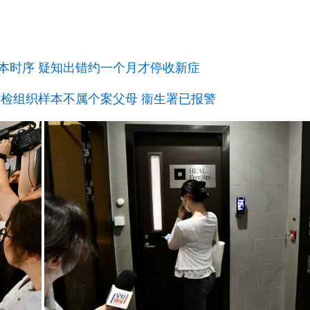
g
T
i
m
本时序 疑知出错约一个月才停收新症
e
活检组织样本不属个案父母 衞生署已报警