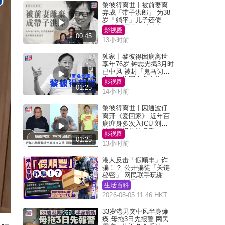
黎彼得离世丨被前妻离
弃成「带子洪郎」 为38
岁「躺平」儿子还债多
年 曾盼寻伴侣度晚年
影视圈
00:45
13小时前
独家丨黎彼得因病离世
享年76岁 钟志光揭3月时
已中风 被封「鬼马词
人」与许冠杰多合作
影视圈
01:25
14小时前
黎彼得离世丨因通波仔
离开《爱回家》 近年百
病缠身多次入ICU 刘銮
雄黄宗泽曾施援手
影视圈
01:25
13小时前
港人反击「假顺丰」诈
骗！？ 公开骗徒「关键
秘密」 网民联手玩谢：
练习缅甸语
生活百科
2026-08-05 11:46 HKT
33岁港男突中风半身瘫
痪 母拖3日先报警 网民