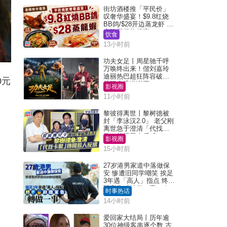
街坊酒楼推「平民价」
叹奢华盛宴！$9.8红烧
BB鸽/$28开边蒸龙虾 3
大晚餐超值优惠
饮食
13小时前
功夫女足丨周星驰千呼
万唤终出来！偕刘嘉玲
迪丽热巴超狂阵容破天
0元
荒现身香港谢票
影视圈
11小时前
黎彼得离世丨黎树德被
封「李泳汉2.0」 老父刚
离世急于澄清「代找卡
数」传闻惹人反感
影视圈
15小时前
27岁港男家道中落做保
安 惨遭旧同学嘲笑 挨足
3年遇「高人」指点 终辞
职宣告「转做一事」｜
时事热话
Juicy叮
14小时前
爱回家大结局丨历年逾
30位神级客串逐个数 古