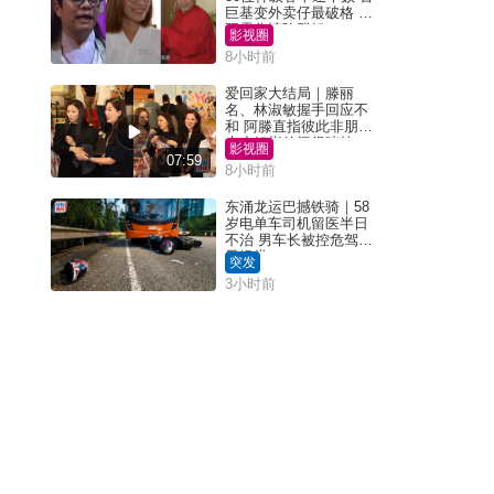
巨基变外卖仔最破格 欧
阳震华情陷群姐
影视圈
8小时前
爱回家大结局｜滕丽
名、林淑敏握手回应不
和 阿滕直指彼此非朋友
大小姐指传闻得啖笑
影视圈
07:59
8小时前
东涌龙运巴撼铁骑｜58
岁电单车司机留医半日
不治 男车长被控危驾今
早提堂
突发
3小时前