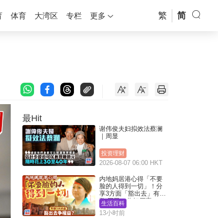
繁
简
育
体育
大湾区
专栏
更多
最Hit
谢伟俊夫妇拟效法蔡澜
｜周显
投资理财
2026-08-07 06:00 HKT
内地妈居港心得「不要
脸的人得到一切」！分
享3方面「豁出去」有著
数 网民：你好厉害
生活百科
13小时前