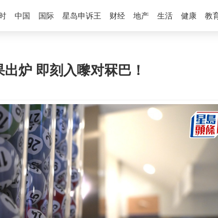
时
中国
国际
星岛申诉王
财经
地产
生活
健康
教
果出炉 即刻入嚟对冧巴！