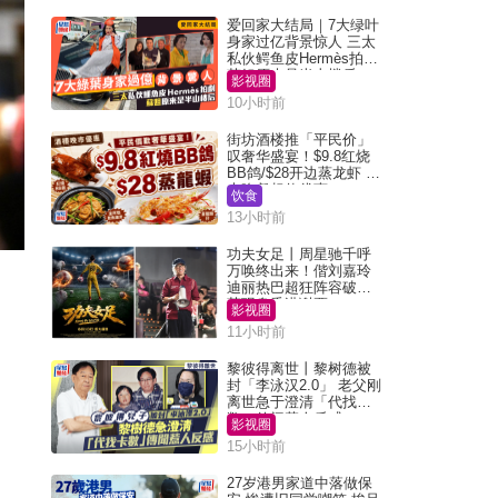
爱回家大结局｜7大绿叶
身家过亿背景惊人 三太
私伙鳄鱼皮Hermès拍剧
苏姐原来是半山楼后
影视圈
10小时前
街坊酒楼推「平民价」
叹奢华盛宴！$9.8红烧
BB鸽/$28开边蒸龙虾 3
大晚餐超值优惠
饮食
13小时前
功夫女足丨周星驰千呼
万唤终出来！偕刘嘉玲
迪丽热巴超狂阵容破天
荒现身香港谢票
影视圈
11小时前
黎彼得离世丨黎树德被
封「李泳汉2.0」 老父刚
离世急于澄清「代找卡
数」传闻惹人反感
影视圈
15小时前
27岁港男家道中落做保