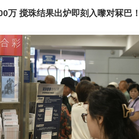
00万 搅珠结果出炉即刻入嚟对冧巴