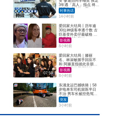
安 惨遭旧同学嘲笑 挨足
3年遇「高人」指点 终辞
职宣告「转做一事」｜
时事热话
Juicy叮
14小时前
爱回家大结局丨历年逾
30位神级客串逐个数 古
巨基变外卖仔最破格 欧
阳震华情陷群姐
影视圈
8小时前
爱回家大结局｜滕丽
名、林淑敏握手回应不
和 阿滕直指彼此非朋友
大小姐指传闻得啖笑
影视圈
07:59
8小时前
东涌龙运巴撼铁骑｜58
岁电单车司机留医半日
不治 男车长被控危驾今
早提堂
突发
3小时前