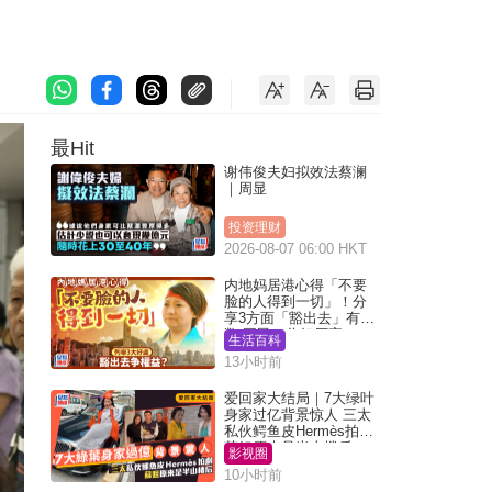
！
最Hit
谢伟俊夫妇拟效法蔡澜
｜周显
投资理财
2026-08-07 06:00 HKT
内地妈居港心得「不要
脸的人得到一切」！分
享3方面「豁出去」有著
数 网民：你好厉害
生活百科
13小时前
爱回家大结局｜7大绿叶
身家过亿背景惊人 三太
私伙鳄鱼皮Hermès拍剧
苏姐原来是半山楼后
影视圈
10小时前