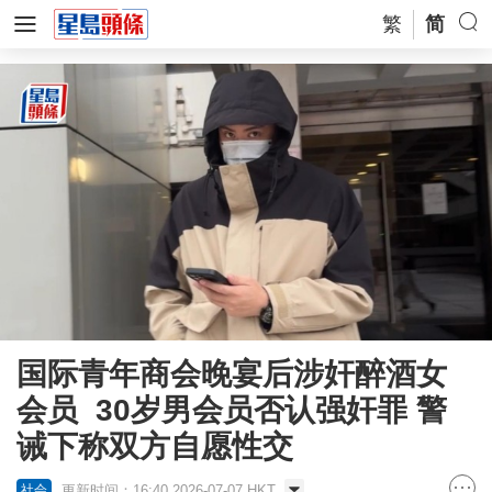
繁
简
国际青年商会晚宴后涉奸醉酒女
会员 30岁男会员否认强奸罪 警
诫下称双方自愿性交
更新时间：16:40 2026-07-07 HKT
社会