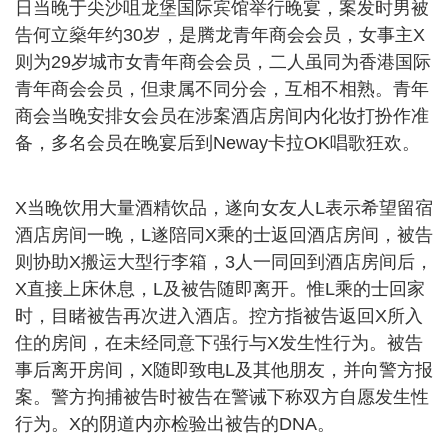
日当晚于尖沙咀龙堡国际宾馆举行晚宴，案发时男被
告何立燊年约30岁，是腾龙青年商会会员，女事主X
则为29岁城市女青年商会会员，二人虽同为香港国际
青年商会会员，但隶属不同分会，互相不相熟。青年
商会当晚安排女会员在涉案酒店房间内化妆打扮作准
备，多名会员在晚宴后到Neway卡拉OK唱歌狂欢。
X当晚饮用大量酒精饮品，遂向女友人L表示希望留宿
酒店房间一晚，L遂陪同X乘的士返回酒店房间，被告
则协助X搬运大型行李箱，3人一同回到酒店房间后，
X直接上床休息，L及被告随即离开。惟L乘的士回家
时，目睹被告再次进入酒店。控方指被告返回X所入
住的房间，在未经同意下强行与X发生性行为。被告
事后离开房间，X随即致电L及其他朋友，并向警方报
案。警方拘捕被告时被告在警诫下称双方自愿发生性
行为。X的阴道内亦检验出被告的DNA。