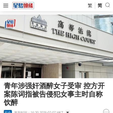
繁
简
青年涉强奸酒醉女子受审 控方开
案陈词指被告侵犯女事主时自称
饮醉
更新时间：16:30 2026-07-07 HKT
社会