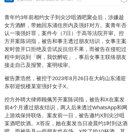
青年约3年前相约女子到尖沙咀酒吧聚会后，涉嫌趁
女方酒醉，带她回东涌住所内及强奸对方。案青年否
认一项强奸罪，案件今（7日）于高等法院开审。控
方开案陈词指，被告和事主透过朋友结识，女事主案
发时曾开口拒绝及尝试反抗但不果，而被告在侵犯过
程中则说到「啊，我饮醉咗」，事后女事主联络朋友
接走自己及报警。案明续审。
被告萧浩然，被控于2023年8月26日在大屿山东涌迎
东邨迎悦楼某室强奸女子X。
控方外聘大律师顾佩芳开案陈词指，被告和X在案发
前4个月通过朋友结识，两人后来透过WhatsApp和网
上游戏保持联络。案发前一日，被告邀约X到尖沙咀
某酒吧饮酒。X答应，她在案发当日凌晨约1时到达酒
吧，而被告及一些朋友也在场。X饮了约10杯酒，其