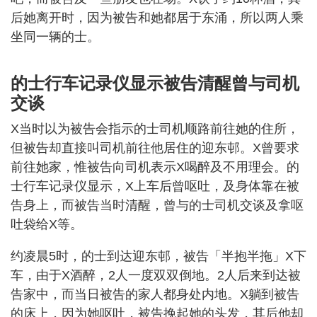
后她离开时，因为被告和她都居于东涌，所以两人乘
坐同一辆的士。
的士行车记录仪显示被告清醒曾与司机
交谈
X当时以为被告会指示的士司机顺路前往她的住所，
但被告却直接叫司机前往他居住的迎东邨。X曾要求
前往她家，惟被告向司机表示X喝醉及不用理会。的
士行车记录仪显示，X上车后曾呕吐，及身体靠在被
告身上，而被告当时清醒，曾与的士司机交谈及拿呕
吐袋给X等。
约凌晨5时，的士到达迎东邨，被告「半抱半拖」X下
车，由于X酒醉，2人一度双双倒地。2人后来到达被
告家中，而当日被告的家人都身处内地。X躺到被告
的床上，因为她呕吐，被告挽起她的头发，其后他却