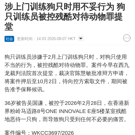
涉上门训练狗只时用不妥行为 狗
只训练员被控残酷对待动物罪提
堂
更新时间：14:03 2026-08-07 HKT
社会
狗只训练员涉嫌于2月上门训练狗只时，对狗只使用
不当的行为，被控残酷对待动物罪。案件今早在西九
龙裁判法院首次提堂，裁决官陈慧敏批准辩方申请，
将案件押后至10月2日，待向控方索取文件，期间被
告准予保释候讯。
36岁被告吴国谦，被控于2026年2月28日，在香港新
界粉岭马适路8号ONE INNOVALE E座5楼某室残酷
地恶待一只狗，而导致狗只受到任何不必要的痛苦。
案件编号：WKCC3697/2026