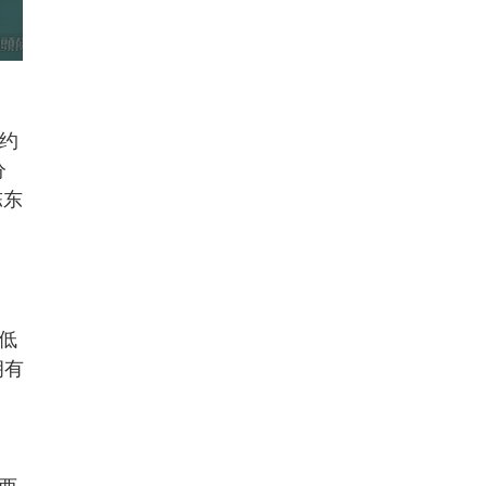
率约
分
陈东
低
拥有