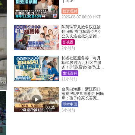
｜周显
投资理财
2026-08-07 06:00 HKT
陈凯琳育儿掀争议狂被
翻旧帐 搭电车霸位再引
公关灾难被批欠公德心
网民质疑扮贴地？
影视圈
2小时前
长者社区服务券｜每月
$541换过万元社区券服
务！护理/膳食/治疗/上门
或中心任拣 1条件免资产
生活百科
审查（附申请资格及教
11小时前
学）
台风白海豚︱浙江四口
家观浪9岁童遭卷走 网民
斥：孩子给家长害死︱
有片
即时中国
00:35
5小时前