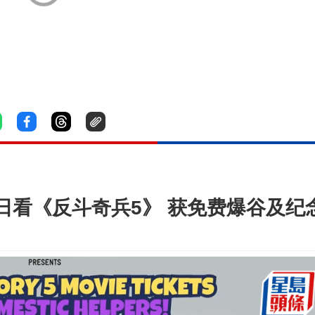
日看《反斗奇兵5》 获免费爆谷及纪