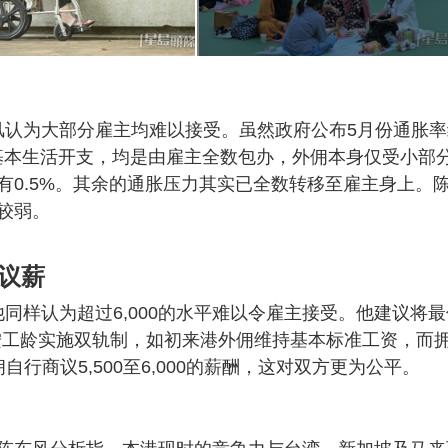
东风认为大部分雇主均难以接受。虽然政府公布5月份通胀
基本生活开支，均是由雇主全数包办，外佣本身仅受小部
有0.5%。其余的通胀压力其实已全数转移至雇主身上。
较弱。
议薪
他同样认为超过6,000的水平难以令雇主接受。他建议将最
虑按工龄实施双轨制，如初来港外佣维持基本标准工资，而
行商议5,500至6,000的薪酬，这对双方更为公平。