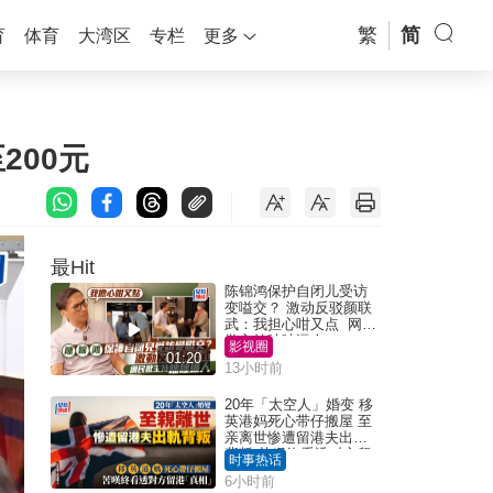
繁
简
育
体育
大湾区
专栏
更多
200元
最Hit
陈锦鸿保护自闭儿受访
变嗌交？ 激动反驳颜联
武：我担心咁又点 网民
批主持咄咄逼人
影视圈
01:20
13小时前
20年「太空人」婚变 移
英港妈死心带仔搬屋 至
亲离世惨遭留港夫出轨
背叛 苦叹终看透对方留
时事热话
港「真相」｜Juicy叮
6小时前