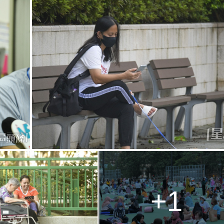
g
T
i
m
e
+1