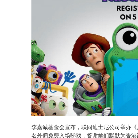
李嘉诚基金会宣布，联同迪士尼公司举办《反斗奇
名外佣免费入场睇戏，答谢她们默默为香港