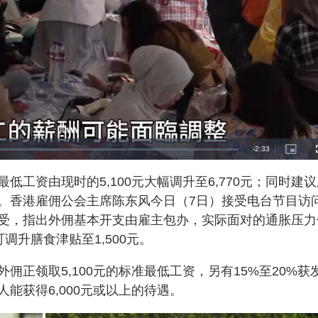
R
-
2:33
P
i
c
e
t
工资由现时的5,100元大幅调升至6,770元；同时建议
u
r
m
e
70元。香港雇佣公会主席陈东风今日（7日）接受电台节目访
-
i
a
n
受，指出外佣基本开支由雇主包办，实际面对的通胀压力
-
P
i
可调升膳食津贴至1,500元。
i
c
t
n
u
r
正领取5,100元的标准最低工资，另有15%至20%获
e
i
数人能获得6,000元或以上的待遇。
n