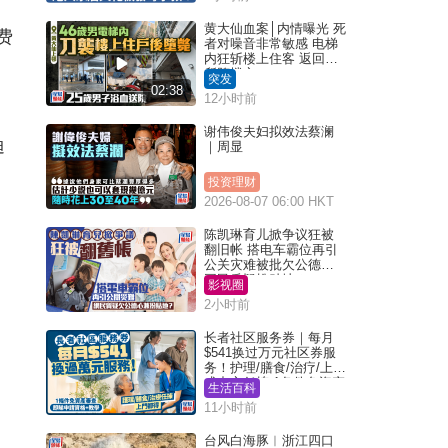
黄大仙血案│内情曝光 死
费
者对噪音非常敏感 电梯
内狂斩楼上住客 返回住
所堕楼亡
突发
02:38
12小时前
谢伟俊夫妇拟效法蔡澜
迪
｜周显
投资理财
2026-08-07 06:00 HKT
陈凯琳育儿掀争议狂被
翻旧帐 搭电车霸位再引
公关灾难被批欠公德心
网民质疑扮贴地？
影视圈
2小时前
长者社区服务券｜每月
$541换过万元社区券服
务！护理/膳食/治疗/上门
或中心任拣 1条件免资产
生活百科
审查（附申请资格及教
11小时前
学）
台风白海豚︱浙江四口