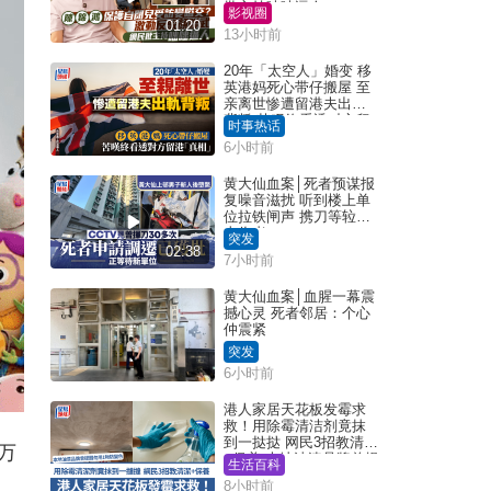
批主持咄咄逼人
影视圈
01:20
13小时前
20年「太空人」婚变 移
英港妈死心带仔搬屋 至
亲离世惨遭留港夫出轨
背叛 苦叹终看透对方留
时事热话
港「真相」｜Juicy叮
6小时前
黄大仙血案│死者预谋报
复噪音滋扰 听到楼上单
位拉铁闸声 携刀等䢂伏
击伤者
突发
02:38
7小时前
黄大仙血案│血腥一幕震
撼心灵 死者邻居：个心
仲震紧
突发
6小时前
港人家居天花板发霉求
救！用除霉清洁剂竟抹
到一挞挞 网民3招教清洁
万
+保养 本地油漆品牌曾提
生活百科
醒勿用1物防变色
8小时前