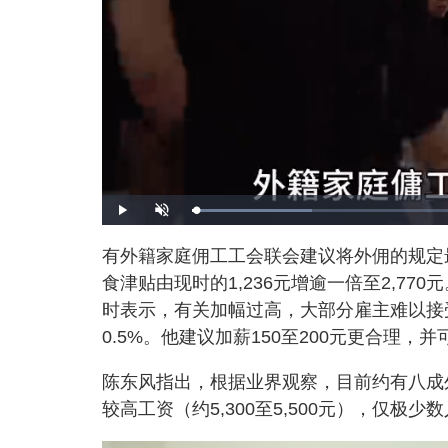
L
P
U
o
l
n
a
a
m
d
y
u
有外籍家庭佣工工会联会建议将外佣的规定最低
e
t
d
e
:
食津贴由现时的1,236元增逾一倍至2,7
2
0
.
时表示，有关加幅过高，大部分雇主难以接
3
5
0.5%。他建议加薪150至200元更合理，并
%
陈东风指出，根据业界观察，目前约有八成外佣
较高工资（约5,300至5,500元），仅极少