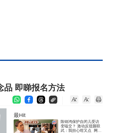
念品 即睇报名方法
最Hit
陈锦鸿保护自闭儿受访
变嗌交？ 激动反驳颜联
武：我担心咁又点 网民