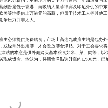
陈东风分析指，本港现时的竞争力与台湾、新加坡及马来
薪酬普遍低于香港，而吸纳大量菲律宾及印尼外佣的中东
。虽然欧美等地提供上万港元的高薪，但属于技术工人等其他工
竞争压力并非太大。
雇主必须提供免费膳食，市场上高达九成雇主均是包办外
，或经常外出用膳，才会发放膳食津贴。对于工会要求将
膳食津贴的本意是供外佣购买基本粮食如米、菜、肉等，以
现成饭盒。他认为，将膳食津贴调升至约1,500元，已