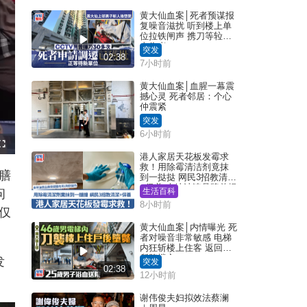
黄大仙血案│死者预谋报
复噪音滋扰 听到楼上单
位拉铁闸声 携刀等䢂伏
击伤者
突发
02:38
7小时前
黄大仙血案│血腥一幕震
撼心灵 死者邻居：个心
仲震紧
突发
6小时前
F
u
港人家居天花板发霉求
l
救！用除霉清洁剂竟抹
l
膳
s
到一挞挞 网民3招教清洁
c
+保养 本地油漆品牌曾提
r
生活百科
问
e
醒勿用1物防变色
e
8小时前
n
仅
黄大仙血案│内情曝光 死
者对噪音非常敏感 电梯
内狂斩楼上住客 返回住
所堕楼亡
发
突发
02:38
12小时前
谢伟俊夫妇拟效法蔡澜