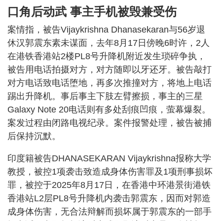
口角后动武 事主手机被毁兼受伤
案情指，被告Vijaykrishna Dhanasekaran与56岁退
休汉郭震东素未谋面，去年8月17日傍晚6时许，2人
在港铁香港站2楼PL8号升降机附近发生琐碎争执，
被告用电话拍摄对方，对方随即以牙还牙。被告敲打
对方电话致电话堕地，再多次推撞对方，将地上电话
踢出升降机。事后事主下肢左臂擦损，事主的三星
Galaxy Note 20电话则有多处刮痕凹痕，萤幕爆裂。
案发过程由闭路电视纪录。案件报警处理，被告被捕
后保持沉默。
印度籍被告DHANASEKARAN Vijaykrishna报称大学
教授，被控1项袭击致造成身体伤害罪及1项刑事损坏
罪，被控于2025年8月17日，在香港中环港景街港铁
香港站L2层PL8号升降机内袭击郭震东，因而对郭造
成身体伤害，无合法辩解而损坏属于郭震东的一部手