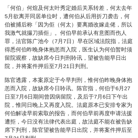
「何伯」何煊及何太叶秀定婚后关系转差，何太去年
5月欲离开同居单位时，遭何伯从后用折刀袭击，何
伯被捕后称「因为佢（何太）要离婚改嫁走佬，所以
我激气就攞刀插佢」。何伯早前承认有意图而伤人
罪，法官陈广池今（7月7日）早在区域法院指，法庭
得悉何伯昨晚身体抱恙而入院，医生认为何伯暂时须
留院观察，故缺席今日判刑聆讯，望被告能早日出
院，并将案件押后至7月21日判刑。
陈官透露，本案原定于今早判刑，惟何伯昨晚身体抱
恙而入院，故缺席今日聆讯。陈官指，何伯于6月27
日至7月6日期间曾因病留院，及后于7月6日下午出
院，惟同日晚上又再度入院。法庭原本已安排专家为
何伯解读早前索取的报告，而何伯早前再度申请法援
遭拒，今日没有法律代表出庭，故法庭不能在被告缺
席下判刑，陈官望被告能早日出院，并将案件押后至