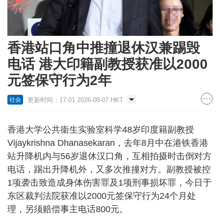
香港站口角中推撞退休汉兼踢毁
电话 港大印籍副教授获准以2000
元签保守行为2年
更新时间：17:01 2026-08-07 HKT
社会
香港大学公共衞生实验室科学48岁印度籍副教授
Vijaykrishna Dhanasekaran，去年8月中在港铁香港
站升降机内与56岁退休汉口角，互相拍摄时击倒对方
电话，踢出升降机外，又多次推撞对方。副教授被控
1项袭击致造成身体伤害罪及1项刑事损坏罪，今日于
东区裁判法院获准以2000元签保守行为24个月处
理，另须赔偿事主电话800元。