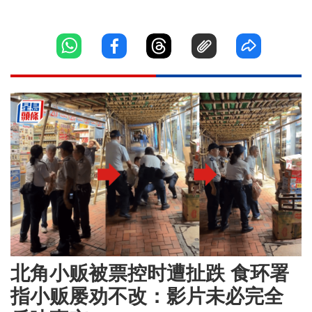
北角小贩被票控时遭扯跌 食环署
指小贩屡劝不改：影片未必完全