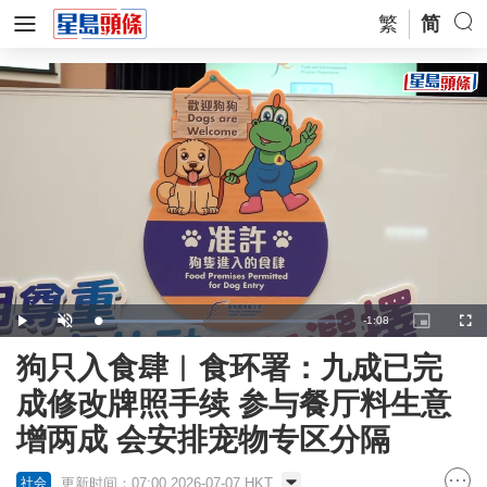
繁
简
Remaining
-
1:08
Loaded
:
Play
Unmute
Picture-
Full
43.41%
in-
Picture
Time
狗只入食肆︱食环署：九成已完
成修改牌照手续 参与餐厅料生意
增两成 会安排宠物专区分隔
更新时间：07:00 2026-07-07 HKT
社会