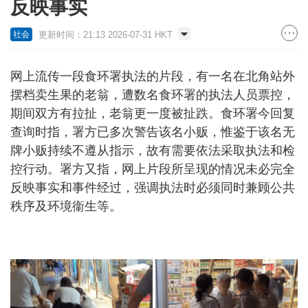
反映事实
更新时间：21:13 2026-07-31 HKT
社会
网上流传一段食环署执法的片段，有一名在北角站外
摆档卖生果的老翁，遭数名食环署的执法人员票控，
期间双方有拉扯，老翁更一度被扯跌。食环署今回复
查询时指，署方已多次警告该名小贩，惟鉴于该名无
牌小贩持续不遵从指示，故有需要依法采取执法和检
控行动。署方又指，网上片段所呈现的情况未必完全
反映事实和事件经过，强调执法时必须同时兼顾公共
秩序及环境衞生等。