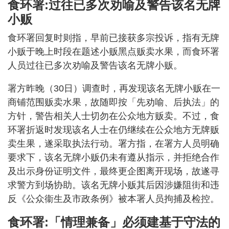
食环署:过往已多次劝喻及警告该名无牌
小贩
食环署回复时则指，早前已接获多宗投诉，指有无牌
小贩于晚上时段在题述小贩黑点贩卖水果，而食环署
人员过往已多次劝喻及警告该名无牌小贩。
署方昨晚（30日）调查时，再发现该名无牌小贩在一
商铺范围贩卖水果，故随即按「先劝喻、后执法」的
方针，警告相关人士切勿在公众地方贩卖。不过，食
环署折返时发现该名人士在仍继续在公众地方无牌贩
卖生果，遂采取执法行动。署方指，在署方人员明确
要求下，该名无牌小贩仍未有遵从指示，并拒绝合作
及出示身份证明文件，最终更企图离开现场，故遂寻
求警方到场协助。该名无牌小贩其后因涉嫌阻街和违
反《公众衞生及市政条例》被本署人员拘捕及检控。
食环署:「情理兼备」必须建基于守法的