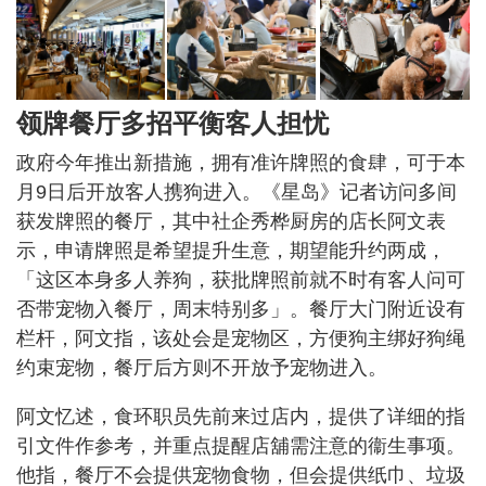
领牌餐厅多招平衡客人担忧
政府今年推出新措施，拥有准许牌照的食肆，可于本
月9日后开放客人携狗进入。《星岛》记者访问多间
获发牌照的餐厅，其中社企秀桦厨房的店长阿文表
示，申请牌照是希望提升生意，期望能升约两成，
「这区本身多人养狗，获批牌照前就不时有客人问可
否带宠物入餐厅，周末特别多」。餐厅大门附近设有
栏杆，阿文指，该处会是宠物区，方便狗主绑好狗绳
约束宠物，餐厅后方则不开放予宠物进入。
阿文忆述，食环职员先前来过店内，提供了详细的指
引文件作参考，并重点提醒店舖需注意的衞生事项。
他指，餐厅不会提供宠物食物，但会提供纸巾、垃圾