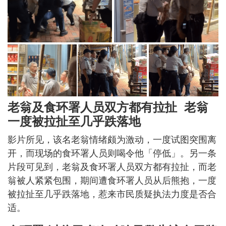
老翁及食环署人员双方都有拉扯 老翁
一度被拉扯至几乎跌落地
影片所见，该名老翁情绪颇为激动，一度试图突围离
开，而现场的食环署人员则喝令他「停低」。另一条
片段可见到，老翁及食环署人员双方都有拉扯，而老
翁被人紧紧包围，期间遭食环署人员从后熊抱，一度
被拉扯至几乎跌落地，惹来市民质疑执法力度是否合
适。