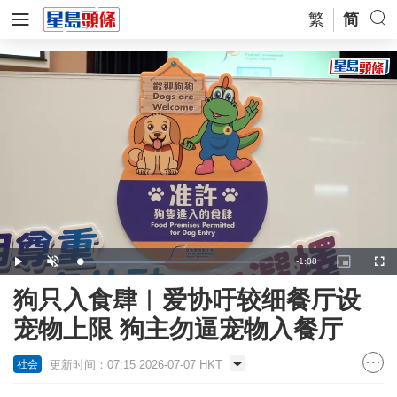
繁
简
Remaining
-
1:08
Loaded
:
Play
Unmute
Picture-
Full
43.02%
in-
Picture
Time
狗只入食肆︱爱协吁较细餐厅设
宠物上限 狗主勿逼宠物入餐厅
更新时间：07:15 2026-07-07 HKT
社会