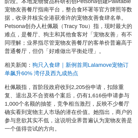
阶段。本地宠物食品科研初创Petsona创建Pawtable
宠物友善餐厅指南平台，整合食环署等官方牌照等数
据，收录并核实全港获准许的宠物友善食肆名单。
Petsona创办人杜佩颖（Tracy Tou）指，现时最大的
难点，是餐厅、狗主和其他食客对「宠物友善」有不
同理解；业界指尽管宠物友善餐厅的客单价普遍高于
普通餐厅，但仍「好难做出平衡处理」。
相关新闻：
狗只入食肆｜新例首周Lalamove宠物订
单飙升60% 湾仔及西九成热点
杜佩颖指，首阶段政府收到2,205份申请，扣除重
复、退出及不合资格个案后，仍有1,616份申请参与
1,000个名额的抽签，竞争相当激烈，反映不少餐厅
确实看到宠物主人市场的潜在价值。她指出，商户的
参与意欲其实不低，这说明业界普遍认为宠物友善是
一个值得尝试的方向。