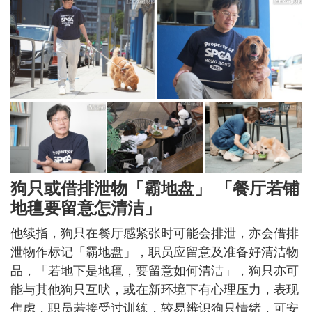
狗只或借排泄物「霸地盘」 「餐厅若铺
地氊要留意怎清洁」
他续指，狗只在餐厅感紧张时可能会排泄，亦会借排
泄物作标记「霸地盘」，职员应留意及准备好清洁物
品，「若地下是地氊，要留意如何清洁」，狗只亦可
能与其他狗只互吠，或在新环境下有心理压力，表现
焦虑，职员若接受过训练，较易辨识狗只情绪，可安