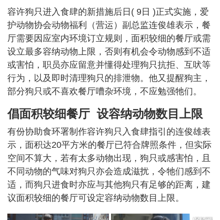
容许狗只进入食肆的新措施后日( 9日 )正式实施，爱
护动物协会动物福利（营运）副总监连俊雄表示，餐
厅需要因应室内环境订立规则，面积较细的餐厅或需
设立最多容纳动物上限，否则有机会令动物感到不适
或害怕，职员亦应留意并懂得处理狗只抗拒、互吠等
行为，以及即时清理狗只的排泄物。他又提醒狗主，
部分狗只或不喜欢餐厅嘈杂环境，不应勉强牠们。
倡面积较细餐厅 设容纳动物数目上限
有份协助食环署制作容许狗只入食肆指引的连俊雄表
示，面积达20平方米的餐厅已符合牌照条件，但实际
空间不算大，若有太多动物出现，狗只或感害怕，且
不同动物的气味对狗只亦会造成滋扰，令牠们感到不
适，而狗只进食时亦应与其他狗只有足够的距离，建
议面积较细的餐厅可设定容纳动物数目上限。