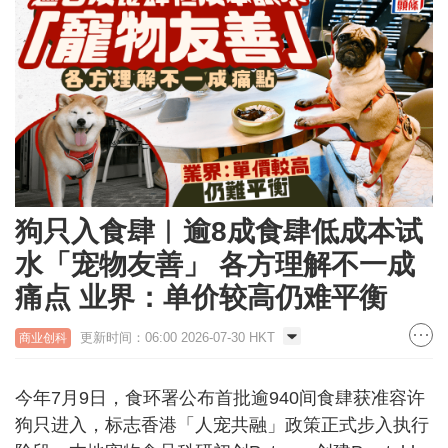
狗只入食肆︱逾8成食肆低成本试
水「宠物友善」 各方理解不一成
痛点 业界：单价较高仍难平衡
更新时间：06:00 2026-07-30 HKT
商业创科
今年7月9日，食环署公布首批逾940间食肆获准容许
狗只进入，标志香港「人宠共融」政策正式步入执行