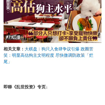
相关文章：
大棋盘︱狗只入食肆争议引爆 政圈苦
笑：明显高估狗主文明程度 尽快微调防政策「烂
尾」
即睇《乱世投资》专页↓