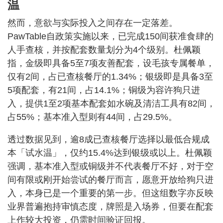
温
然而，意欲与实际投入之间存在一定落差。
PawTable自政策实施以来，已完成150间获准食肆的
人手查核，并按配套数量划分为4个级别。杜佩颖
指，金级即具备5至7项友善配套，设毛孩专属餐单，
仅有2间，占已查核餐厅的1.34%；银级即是具备3至
5项配套，有21间，占14.1%；铜级为容许狗只进
入，提供1至2项基本配套如水碗及清洁工具有82间，
占55%；基本准入型则有44间，占29.5%。
透过数据见到，逾8成已查核餐厅选择以最低合规成
本「试水温」，仅约15.4%达到银级或以上。杜佩颖
强调，基本准入型或铜级并不代表餐厅不好，对于空
间有限或刚开始尝试的餐厅而言，愿意开放给狗只进
入，本身已是一个重要的第一步。但这组数字亦反映
业界普遍抱持审慎态度，牌照是入场券，但要在配套
上作较大投资，仍需时间验证回报。