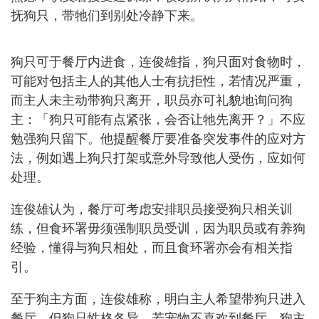
抚狗只，带牠们到别处冷静下来。
狗只可于餐厅内进食，连俊雄指，狗只面对食物时，
可能对包括主人的其他人士有抗拒性，若情况严重，
而主人未主动带狗只离开，职员亦可礼貌地询问狗
主：「狗只可能有点紧张，会否让牠先离开？」不应
勉强狗只留下。他提醒餐厅要准备突发事件的应对方
法，例如遇上狗只打架或意外导致他人受伤，应如何
处理。
连俊雄认为，餐厅可考虑安排职员接受狗只相关训
练，但食环署毋须强制职员受训，因为职员或有养狗
经验，懂得与狗只相处，而且食环署亦会有相关指
引。
至于狗主方面，连俊雄称，明白主人希望带狗只进入
餐厅，但狗只性格各异，若宠物不喜欢到餐厅，狗主