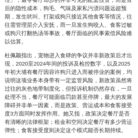
理」，最令餐厅却步的并非可见的配套投资，而是背
后的隐性成本，狗毛、气味及家私污渍问题远超预
期，发生吠叫、打架或狗只接近其他食客等情况，往
往需管理层介入安抚，而一旦发生狗咬人、食客过敏
或狗只打翻热汤等事故，餐厅面临的民事索偿风险难
以估算。
杜佩颖指出，宠物进入食肆的争议并非新政策后才出
现，2020至2024年间的投诉及检控数字，以及2025
年初大埔有餐厅因容许狗只进入而被停业的案例，均
说明这项业务本身带有一定监管风险，新政策虽然将
过往的灰色地带制度化，但投诉机制仍然存在，一旦
处理不当，餐厅可能面临罚款甚至停牌，最大的发展
障碍并非单一因素，而是政策、营运成本和食客接受
度3方面同时发挥作用。她又指，政策决定餐厅是否
有清晰的法律框架；租金和空间决定餐厅有多少营运
弹性；食客接受度则决定这个模式能否长期持续。