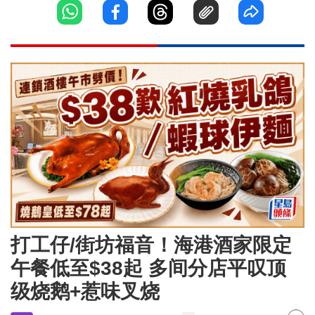
打工仔/街坊福音！海港酒家限定
午餐低至$38起 多间分店平叹顶
级烧鹅+惹味叉烧