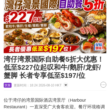
湾仔湾景国际自助餐5折大优惠！
低至$227位起叹和牛/鹅肝/龙虾/
蟹脚 长者专享低至$197/位
更新时间：18:24 2026-08-10 HKT
饮食
位于湾仔的湾景国际酒店湾景厅（Harbour
Restaurant）一直深受广大食客欢迎。餐厅环境格调