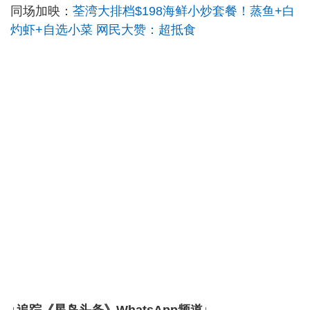
同场加映：
荃湾大排档$198海鲜小炒套餐！蒸鱼+白
灼虾+自选小菜 网民大赞：超抵食
↓追踪《星岛头条》WhatsApp频道↓