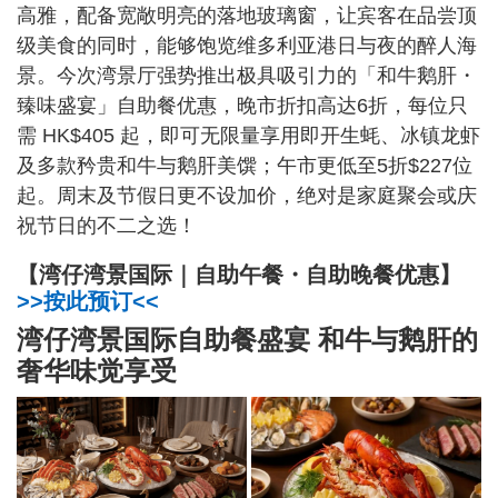
高雅，配备宽敞明亮的落地玻璃窗，让宾客在品尝顶
级美食的同时，能够饱览维多利亚港日与夜的醉人海
景。今次湾景厅强势推出极具吸引力的「和牛鹅肝・
臻味盛宴」自助餐优惠，晚市折扣高达6折，每位只
需 HK$405 起，即可无限量享用即开生蚝、冰镇龙虾
及多款矜贵和牛与鹅肝美馔；午市更低至5折$227位
起。周末及节假日更不设加价，绝对是家庭聚会或庆
祝节日的不二之选！
【湾仔湾景国际｜自助午餐・自助晚餐优惠】
>>按此预订<<
湾仔湾景国际自助餐盛宴 和牛与鹅肝的
奢华味觉享受