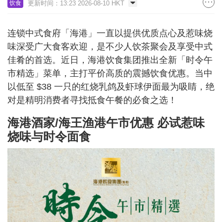
更新时间：13:23 2026-08-10 HKT
饮食
连锁中式食府「海港」一直以提供优质点心及惹味烧
味深受广大食客欢迎，是不少人饮茶聚会及享受中式
佳肴的首选。近日，海港饮食集团推出全新「时令午
市精选」菜单，主打平价高质的震撼饮食优惠。当中
以低至 $38 一只的红烧乳鸽及虾球伊面最为吸睛，绝
对是精明消费者寻找抵食午餐的必食之选！
海港酒家/海王渔港午市优惠 必试惹味
烧味与时令面食