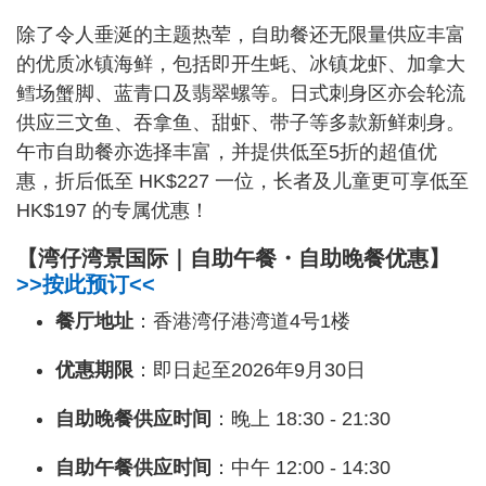
除了令人垂涎的主题热荤，自助餐还无限量供应丰富
的优质冰镇海鲜，包括即开生蚝、冰镇龙虾、加拿大
鳕场蟹脚、蓝青口及翡翠螺等。日式刺身区亦会轮流
供应三文鱼、吞拿鱼、甜虾、带子等多款新鲜刺身。
午市自助餐亦选择丰富，并提供低至5折的超值优
惠，折后低至 HK$227 一位，长者及儿童更可享低至
HK$197 的专属优惠！
【湾仔湾景国际｜自助午餐・自助晚餐优惠】
>>按此预订<<
餐厅地址
：香港湾仔港湾道4号1楼
优惠期限
：即日起至2026年9月30日
自助晚餐供应时间
：晚上 18:30 - 21:30
自助午餐供应时间
：中午 12:00 - 14:30