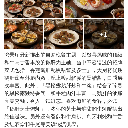
+1
湾景厅最新推出的自助晚餐主题，以极具风味的顶级
和牛与甘香丰腴的鹅肝为主轴。当中不容错过的招牌
菜式包括「香煎鹅肝配黑醋酱及多士」，大厨将优质
鹅肝煎至外脆内嫩，配上酸甜解腻的黑醋酱，口感层
次丰富。此外，「黑松露鹅肝炒和牛粒」结合了珍贵
的黑松露独特香气，和牛粒肉汁丰富，与鹅肝的油脂
完美交融，令人一试难忘。喜欢海鲜的食客，必试
「鹅肝芝士焗蚝」，浓郁的芝士与鲜甜的生蚝配搭出
绝佳滋味。另外还有香煎和牛肩扒、匈牙利炖和牛舌
及红酒烩和牛尾等美馔轮流供应。