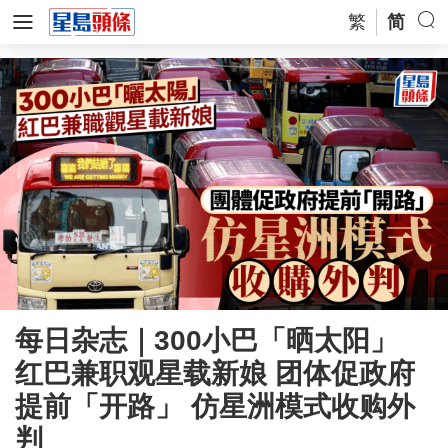
繁
简
每日杂志｜300小巴「晒太阳」
红巴兼职观星载新娘 团体促政府
提前「开路」 仿星洲模式收购外
判