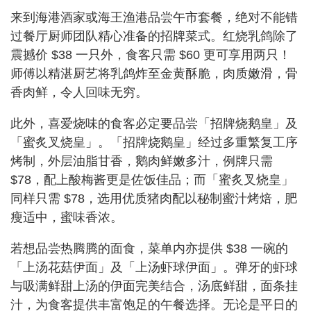
来到海港酒家或海王渔港品尝午市套餐，绝对不能错
过餐厅厨师团队精心准备的招牌菜式。红烧乳鸽除了
震撼价 $38 一只外，食客只需 $60 更可享用两只！
师傅以精湛厨艺将乳鸽炸至金黄酥脆，肉质嫩滑，骨
香肉鲜，令人回味无穷。
此外，喜爱烧味的食客必定要品尝「招牌烧鹅皇」及
「蜜炙叉烧皇」。「招牌烧鹅皇」经过多重繁复工序
烤制，外层油脂甘香，鹅肉鲜嫩多汁，例牌只需
$78，配上酸梅酱更是佐饭佳品；而「蜜炙叉烧皇」
同样只需 $78，选用优质猪肉配以秘制蜜汁烤焙，肥
瘦适中，蜜味香浓。
若想品尝热腾腾的面食，菜单内亦提供 $38 一碗的
「上汤花菇伊面」及「上汤虾球伊面」。弹牙的虾球
与吸满鲜甜上汤的伊面完美结合，汤底鲜甜，面条挂
汁，为食客提供丰富饱足的午餐选择。无论是平日的