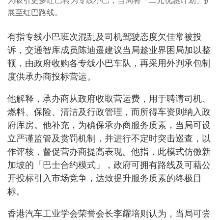
为吸引更多红巴转为专线小巴，当局将「二元优惠计划」扩
展至红巴路线。
有指专线小巴班次混乱及司机驾驶态度欠佳常被投
诉，交通智库成员陈迪遥建议当局趁业界困局加以整
顿，由政府收购各专线小巴车队，再采用外判承包制
度供承办商投标营运。
他解释，承办商从政府收取营运费，用于聘请司机、
燃料、保险、清洁及行政管理，而所得车资则纳入政
府库房。他补充，为确保承办商服务质素，当局可设
立严谨监管及赏罚机制，并进行不定时突击巡查，以
作评核，督促营办商提高表现。他指，此模式仿傚新
加坡的「巴士合约模式」，政府可拥有路线及可藉公
开投标引入市场竞争，达致提升服务质素的终极目
标。
香港汽车工业学会荣誉会长李耀培则认为，当局可尝