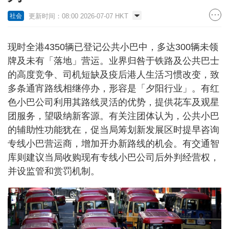
更新时间：08:00 2026-07-07 HKT
社会
现时全港4350辆已登记公共小巴中，多达300辆未领
牌及未有「落地」营运。业界归咎于铁路及公共巴士
的高度竞争、司机短缺及疫后港人生活习惯改变，致
多条通宵路线相继停办，形容是「夕阳行业」。有红
色小巴公司利用其路线灵活的优势，提供花车及观星
团服务，望吸纳新客源。有关注团体认为，公共小巴
的辅助性功能犹在，促当局筹划新发展区时提早咨询
专线小巴营运商，增加开办新路线的机会。有交通智
库则建议当局收购现有专线小巴公司后外判经营权，
并设监管和赏罚机制。