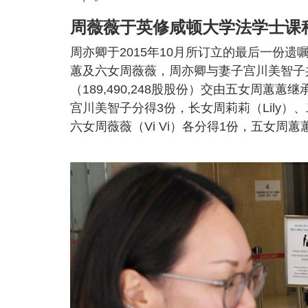
周薇薇于英修咸顿大学法学士课
周亦卿于2015年10月所订立的最后一份
蕙及六女周薇薇，周亦卿与妻子宫川美智子共同
（189,490,248股股份）交由五女周
宫川美智子分得3份，长女周莉莉（Lily）、
六女周薇薇（Vi Vi）各分得1份，五女周蕙蕙