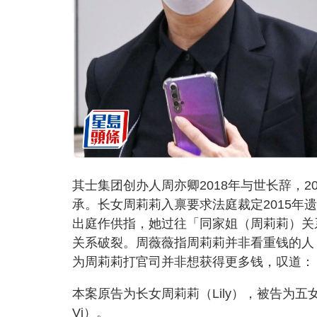
其士集团创办人周亦卿2018年与世长辞，2
承。长女周莉莉入禀要求法庭裁定2015年
出庭作供指，她过往「同家姐（周莉莉）关系
关系破裂。周薇薇指周莉莉并非看重钱的人
为周莉莉打官司并非想获得更多钱，叹道：
本案原告为长女周莉莉（Lily），被告为五女
Vi）。