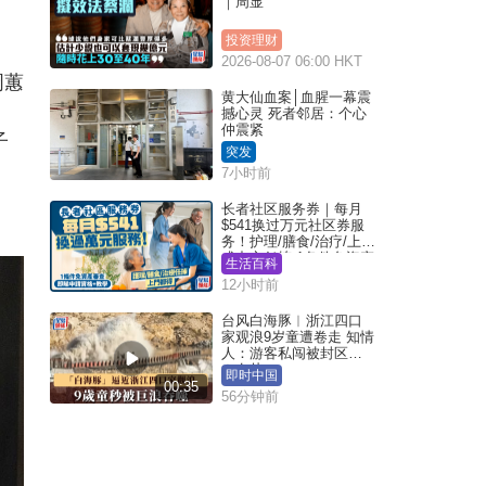
｜周显
投资理财
2026-08-07 06:00 HKT
周蕙
黄大仙血案│血腥一幕震
撼心灵 死者邻居：个心
仲震紧
子
突发
、
7小时前
长者社区服务券｜每月
$541换过万元社区券服
务！护理/膳食/治疗/上门
或中心任拣 1条件免资产
生活百科
审查（附申请资格及教
12小时前
学）
台风白海豚︱浙江四口
家观浪9岁童遭卷走 知情
人：游客私闯被封区域
︱有片
即时中国
00:35
56分钟前