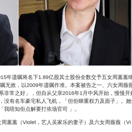
015年遗嘱将名下1.89亿股其士股份全数交予五女周蕙蕙
遗嘱无效，以2009年遗嘱作准。本案被告之一、六女周薇
非常之好」，但自从父亲2016年1月中风开始，慢慢开
，没有名车豪宅私人飞机，「但佢睇重权力及面子」。她
「我唔知佢点解要打依场官司 」。
周蕙蕙（Violet，艺人吴家乐的妻子）及六女周薇薇（Vi