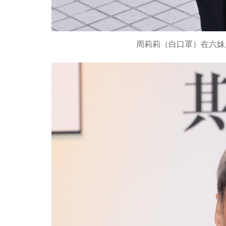
周莉莉（白口罩）在六妹