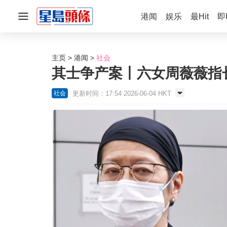
港闻
娱乐
最Hit
即
主页
港闻
社会
其士争产案丨六女周薇薇指
更新时间：17:54 2026-06-04 HKT
社会