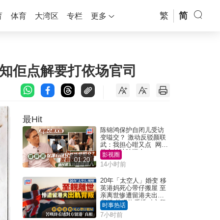
繁
简
育
体育
大湾区
专栏
更多
唔知佢点解要打依场官司
最Hit
陈锦鸿保护自闭儿受访
变嗌交？ 激动反驳颜联
武：我担心咁又点 网民
批主持咄咄逼人
影视圈
01:20
14小时前
20年「太空人」婚变 移
英港妈死心带仔搬屋 至
亲离世惨遭留港夫出轨
背叛 苦叹终看透对方留
时事热话
港「真相」｜Juicy叮
7小时前