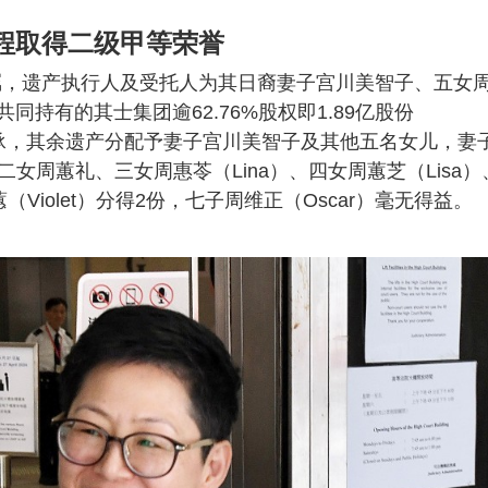
程取得二级甲等荣誉
遗嘱，遗产执行人及受托人为其日裔妻子宫川美智子、五女
持有的其士集团逾62.76%股权即1.89亿股份
蕙蕙继承，其余遗产分配予妻子宫川美智子及其他五名女儿，妻
二女周蕙礼、三女周惠苓（Lina）、四女周蕙芝（Lisa）
（Violet）分得2份，七子周维正（Oscar）毫无得益。