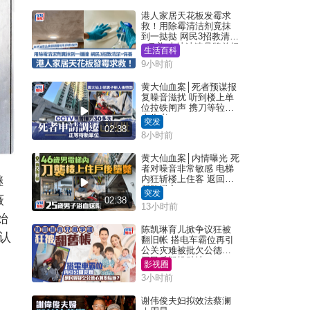
港人家居天花板发霉求
救！用除霉清洁剂竟抹
到一挞挞 网民3招教清洁
+保养 本地油漆品牌曾提
生活百科
醒勿用1物防变色
9小时前
黄大仙血案│死者预谋报
复噪音滋扰 听到楼上单
位拉铁闸声 携刀等䢂伏
击伤者
突发
02:38
8小时前
黄大仙血案│内情曝光 死
者对噪音非常敏感 电梯
内狂斩楼上住客 返回住
继
所堕楼亡
突发
薇
02:38
13小时前
始
陈凯琳育儿掀争议狂被
认
翻旧帐 搭电车霸位再引
公关灾难被批欠公德心
网民质疑扮贴地？
影视圈
3小时前
谢伟俊夫妇拟效法蔡澜