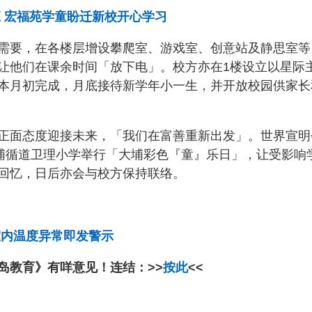
应 宏福苑学童盼迁新校开心学习
需要，在各楼层增设攀爬室、游戏室、创意站及静思室等
让他们在课余时间「放下电」。校方亦在1楼设立以星际
本月初完成，月底接待新学年小一生，并开放校园供家长
正面态度迎接未来，「我们在富善重新出发」。世界宣明
大埔循道卫理小学举行「大埔彩色『童』乐日」，让受影响
回忆，日后亦会与校方保持联络。
室内温度异常即发警示
岛教育》有咩意见！连结：>>
按此
<<