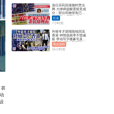
游日买药回港随时堕法
网 大律师提醒需留意成
分：部分药物管有已违
法 代朋友买可抗辩？
社会
7小时前
外籍专才据报陆续回流
香港 钟情低税率不惜减
薪 带动写字楼豪宅及学
位竞争「香港已重现生
商业创科
机」
15小时前
，甚
动
设