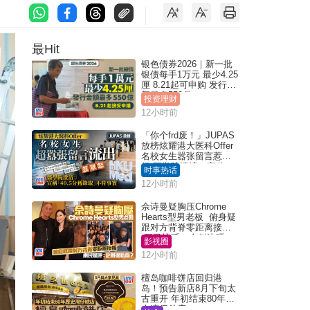
最Hit
银色债券2026｜新一批
银债每手1万元 最少4.25
厘 8.21起可申购 发行金
额最多550亿
投资理财
12小时前
「你个frd废！」JUPAS
放榜炫耀港大医科Offer
名校女生嚣张留言惹众
怒 医学院澄清：宣称
时事热话
「40.5分获录取」不符事
12小时前
实｜Juicy叮
佘诗曼疑胸压Chrome
Hearts型男老板 俯身疑
跟对方背脊零距离接触
网民惊呼：企侧边唔
影视圈
得？
12小时前
檀岛咖啡饼店回归港
岛！预告新店8月下旬太
古重开 年初结束80年历
史湾仔总店