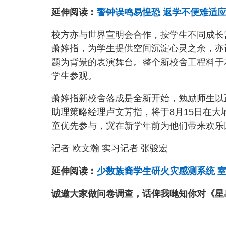
延伸阅读︰
警钟误鸣易惶恐 返学不便难适
校方亦与世界宣明会合作，按学生不同成长
萧婷指，为学生提供空间沉淀心灵之余，亦
题为背景的表演舞台。整个新校舍工程料于
学生参观。
萧婷指新校舍落成是全新开始，勉励师生以
助理策略经理卢文芳指，将于8月15日在
童优先参与，冀在新学年前为他们带来欢乐
记者 欧文瀚 实习记者 张骏宏
延伸阅读︰
少数族裔学生研火灾感测系统 
诚邀大家做问卷调查，话俾我哋知你对《星