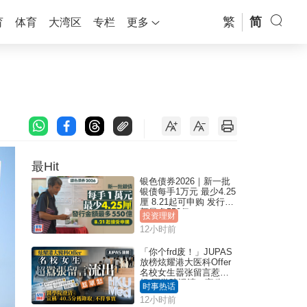
繁
简
育
体育
大湾区
专栏
更多
最Hit
银色债券2026｜新一批
银债每手1万元 最少4.25
厘 8.21起可申购 发行金
额最多550亿
投资理财
12小时前
「你个frd废！」JUPAS
放榜炫耀港大医科Offer
名校女生嚣张留言惹众
怒 医学院澄清：宣称
时事热话
「40.5分获录取」不符事
12小时前
实｜Juicy叮