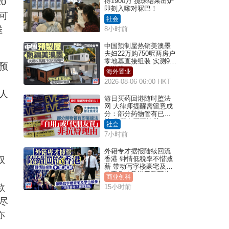
0
得1900万 搅珠结果出炉
即刻入嚟对冧巴！
可
社会
送
8小时前
中国预制屋热销美澳墨
夫妇22万购750呎两房户
零地基直接组装 实测9个
预
月激赞
海外置业
2026-08-06 06:00 HKT
人
游日买药回港随时堕法
网 大律师提醒需留意成
分：部分药物管有已违
法 代朋友买可抗辩？
社会
7小时前
外籍专才据报陆续回流
权
香港 钟情低税率不惜减
薪 带动写字楼豪宅及学
位竞争「香港已重现生
商业创科
机」
款
15小时前
尽
亦