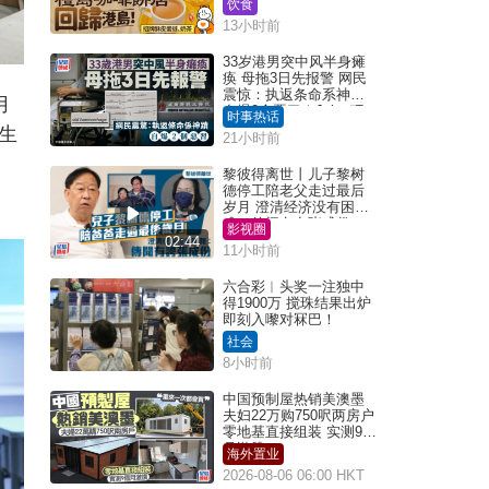
饮食
13小时前
33岁港男突中风半身瘫
痪 母拖3日先报警 网民
震惊：执返条命系神迹
用
自爆2个恶习｜Juicy叮
时事热话
生
21小时前
黎彼得离世丨儿子黎树
德停工陪老父走过最后
岁月 澄清经济没有困
难：传闻有夸张成份
影视圈
02:44
11小时前
六合彩︱头奖一注独中
得1900万 搅珠结果出炉
即刻入嚟对冧巴！
社会
8小时前
中国预制屋热销美澳墨
夫妇22万购750呎两房户
零地基直接组装 实测9个
月激赞
海外置业
2026-08-06 06:00 HKT