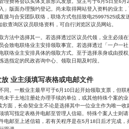
理费将会以实体支票形式发放。业主可于6月5日至6月2
入」版面办理预约登记。尚未取得网站登入资料的业主，
接与合安团队联络，联络方式包括致电25997525或发
如欲查询区议员联络资料，可自行浏览区议员网站。
取方法中选择其一。若选择透过区议员代领，业主必须在
员会致电联络业主安排领取事宜。若选择透过「一户一社
电联络业主安排具体的领取方式。至于选择亲身或由授权
拣选指定的民政咨询中心、领取日期及时段。
发放 业主须填写表格或电邮文件
不同。一般业主最早可于6月10日起开始领取支票，但联
尚未于土地注册处办理手续的单位，或其他特殊个案的业
手续方面，长命契业主不论是选择其中一位业主作为唯一收
须填写指定表格并电邮至管理人信箱。特殊个案人士则请
件电邮至上述信箱，若有关程序是在5月18日后才完成，