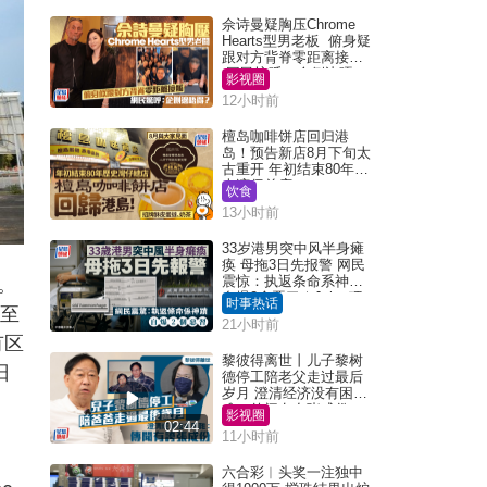
佘诗曼疑胸压Chrome
Hearts型男老板 俯身疑
跟对方背脊零距离接触
网民惊呼：企侧边唔
影视圈
得？
12小时前
檀岛咖啡饼店回归港
岛！预告新店8月下旬太
古重开 年初结束80年历
史湾仔总店
饮食
13小时前
33岁港男突中风半身瘫
痪 母拖3日先报警 网民
震惊：执返条命系神迹
。
自爆2个恶习｜Juicy叮
时事热话
日至
21小时前
有区
黎彼得离世丨儿子黎树
日
德停工陪老父走过最后
岁月 澄清经济没有困
难：传闻有夸张成份
影视圈
02:44
11小时前
六合彩︱头奖一注独中