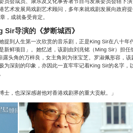
委员会成员、康乐及文化事务署节目与发展委员会辖下演
港艺术发展局戏剧艺术顾问，多年来就戏剧发展向政府提
星章，成就备受肯定。
g Sir导演的《梦断城西》
到人生第一次欣赏的音乐剧，正是King Sir在八十年
鲜项目」。她忆述，该剧由刘兆铭（Ming Sir）担任
当时崭露头角的万梓良，女主角则为张宝芝。罗淑佩形容，该
深刻的印象，亦因此一直牢牢记着King Sir的名字，
。
博士，也深深感谢他对香港戏剧界的重大贡献。」