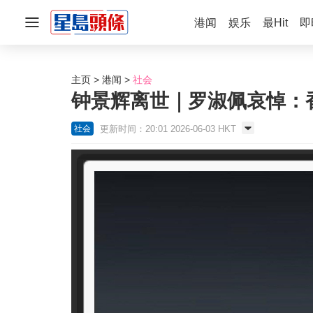
港闻
娱乐
最Hit
即
主页
港闻
社会
钟景辉离世｜罗淑佩哀悼：香
更新时间：20:01 2026-06-03 HKT
社会