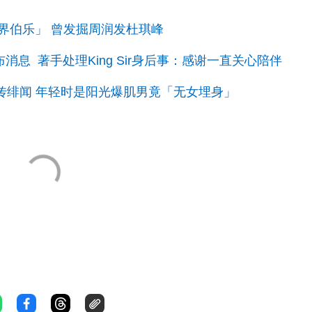
界伯乐」 曾发掘周润发杜琪峰
息 著手处理King Sir身后事：感谢一直关心陪伴
杏璇传绯闻 年轻时是阳光爆肌男竟「无女埋身」