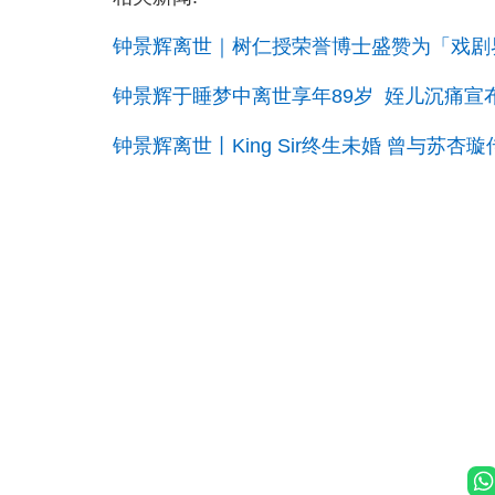
钟景辉离世｜树仁授荣誉博士盛赞为「戏剧
钟景辉于睡梦中离世享年89岁 姪儿沉痛宣布消
钟景辉离世丨King Sir终生未婚 曾与苏