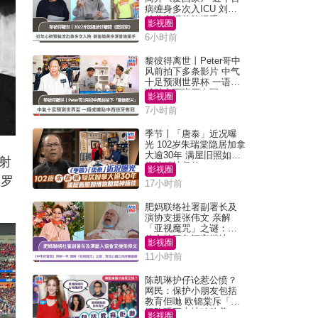
病缠身多次入ICU 刘銮
雄黄宗泽曾施援手
影视圈
6小时前
黎彼得离世丨Peter哥中
风前拍下多条影片 中气
十足预测世界杯 一语成
谶贴中西班牙夺冠
影视圈
7小时前
季节丨「唐泰」近况曝
光 102岁朱瑞棠隐居加拿
大逾30年 满屋旧照如博
射
物馆精神极佳
影视圈
长罗
17小时前
肥妈联络社署副署长及
演协支援张伟文 亲解
「亚视魔咒」之谜：有
信心铁三角评审继续
影视圈
11小时前
陈凯琳护仔论惹公愤？
网民：保护小朋友包括
教育佢哋 欧锦棠斥「养
细路唔同走地鸡放养」
影视圈