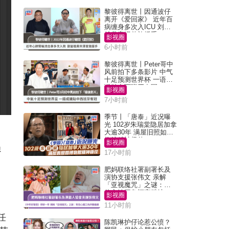
黎彼得离世丨因通波仔
离开《爱回家》 近年百
病缠身多次入ICU 刘銮
雄黄宗泽曾施援手
影视圈
6小时前
黎彼得离世丨Peter哥中
风前拍下多条影片 中气
十足预测世界杯 一语成
谶贴中西班牙夺冠
影视圈
7小时前
季节丨「唐泰」近况曝
光 102岁朱瑞棠隐居加拿
大逾30年 满屋旧照如博
物馆精神极佳
影视圈
损
17小时前
肥妈联络社署副署长及
演协支援张伟文 亲解
「亚视魔咒」之谜：有
信心铁三角评审继续
影视圈
11小时前
任
陈凯琳护仔论惹公愤？