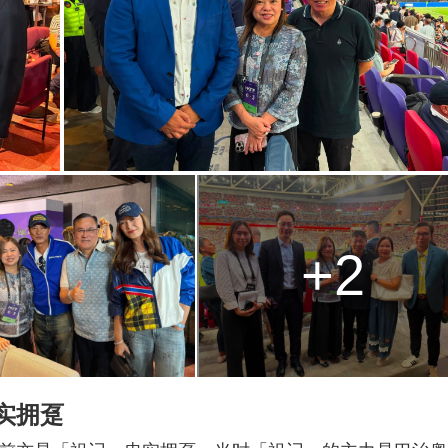
+2
实拥趸