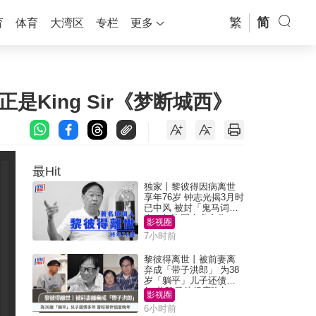
繁
简
育
体育
大湾区
专栏
更多
King Sir《梦断城西》
最Hit
独家丨黎彼得因病离世
享年76岁 钟志光揭3月时
已中风 被封「鬼马词
人」与许冠杰多合作
影视圈
7小时前
黎彼得离世丨被前妻离
弃成「带子洪郎」 为38
岁「躺平」儿子还债多
年 曾盼寻伴侣度晚年
影视圈
6小时前