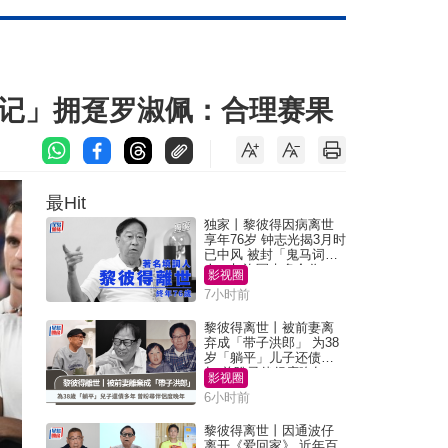
「祖记」拥趸罗淑佩：合理赛果
最Hit
独家丨黎彼得因病离世
享年76岁 钟志光揭3月时
已中风 被封「鬼马词
人」与许冠杰多合作
影视圈
7小时前
黎彼得离世丨被前妻离
弃成「带子洪郎」 为38
岁「躺平」儿子还债多
年 曾盼寻伴侣度晚年
影视圈
6小时前
黎彼得离世丨因通波仔
离开《爱回家》 近年百