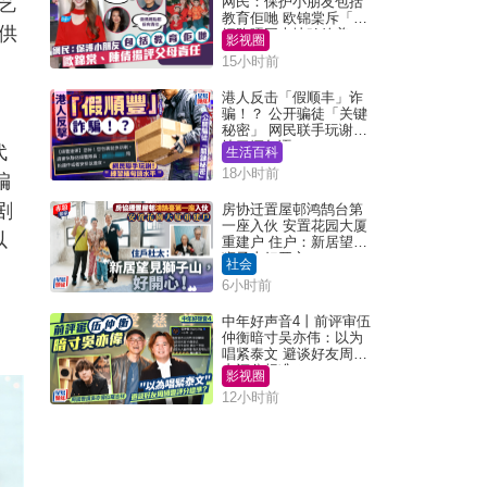
艺
网民：保护小朋友包括
教育佢哋 欧锦棠斥「养
供
细路唔同走地鸡放养」
影视圈
15小时前
港人反击「假顺丰」诈
骗！？ 公开骗徒「关键
秘密」 网民联手玩谢：
练习缅甸语
代
生活百科
18小时前
编
剧
房协迁置屋邨鸿鹄台第
一座入伙 安置花园大厦
以
重建户 住户：新居望见
狮子山好开心！
社会
6小时前
中年好声音4丨前评审伍
仲衡暗寸吴亦伟：以为
唱紧泰文 避谈好友周国
丰评分标准？
影视圈
12小时前