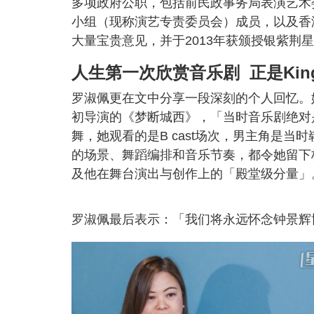
多项政府公职，包括前民政事务局表演艺术
小组（现称演艺专责委员会）成员，以及香
大量宝贵意见，并于2013年获颁授银紫荆
人生第一次欣赏音乐剧 正是Kin
罗淑佩更在文中分享一段深刻的个人回忆。她提
初导演的《梦断城西》，「当时音乐剧绝对是新
舞，她观看的是B cast场次，男主角是
的场景、舞蹈编排和音乐节奏，都令她留下极为
及他在舞台演出与创作上的「殿堂级分量」
罗淑佩最后表示：「我们将永远怀念钟景辉