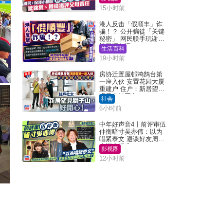
15小时前
港人反击「假顺丰」诈
骗！？ 公开骗徒「关键
秘密」 网民联手玩谢：
练习缅甸语
生活百科
19小时前
房协迁置屋邨鸿鹄台第
一座入伙 安置花园大厦
重建户 住户：新居望见
狮子山好开心！
社会
6小时前
中年好声音4丨前评审伍
仲衡暗寸吴亦伟：以为
唱紧泰文 避谈好友周国
丰评分标准？
影视圈
12小时前