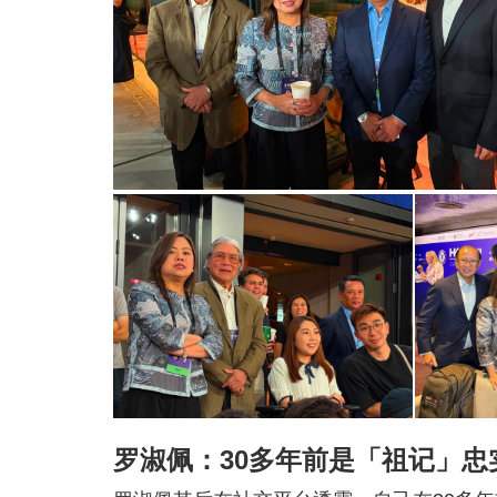
罗淑佩：30多年前是「祖记」忠