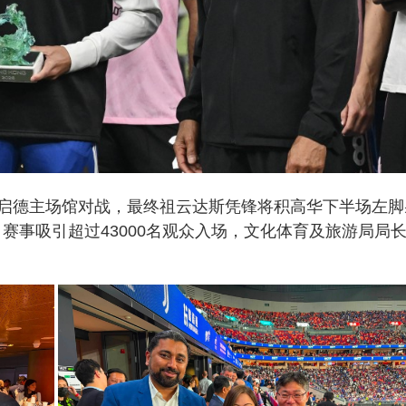
启德主场馆对战，最终祖云达斯凭锋将积高华下半场左脚
。赛事吸引超过43000名观众入场，文化体育及旅游局局