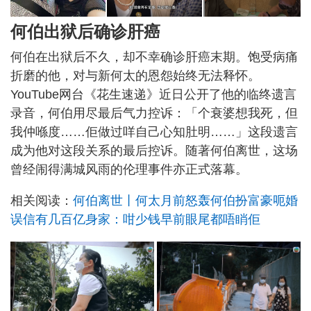
何伯出狱后确诊肝癌
何伯在出狱后不久，却不幸确诊肝癌末期。饱受病痛
折磨的他，对与新何太的恩怨始终无法释怀。
YouTube网台《花生速递》近日公开了他的临终遗言
录音，何伯用尽最后气力控诉：「个衰婆想我死，但
我仲喺度……佢做过咩自己心知肚明……」这段遗言
成为他对这段关系的最后控诉。随著何伯离世，这场
曾经闹得满城风雨的伦理事件亦正式落幕。
相关阅读：
何伯离世丨何太月前怒轰何伯扮富豪呃婚
误信有几百亿身家：咁少钱早前眼尾都唔睄佢