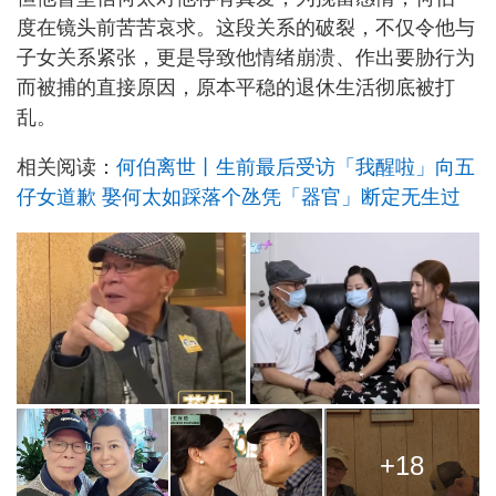
度在镜头前苦苦哀求。这段关系的破裂，不仅令他与
子女关系紧张，更是导致他情绪崩溃、作出要胁行为
而被捕的直接原因，原本平稳的退休生活彻底被打
乱。
相关阅读：
何伯离世丨生前最后受访「我醒啦」向五
仔女道歉 娶何太如踩落个氹凭「器官」断定无生过
+18