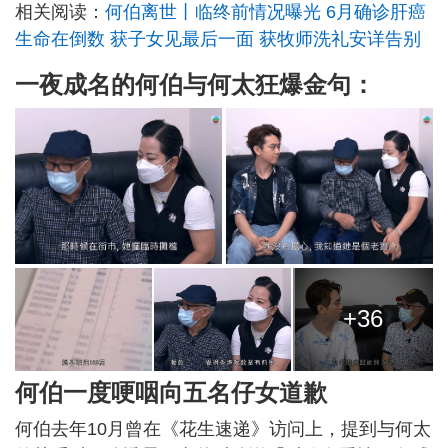
相关阅读：
何伯离世丨临终前情况曝光 6月确诊肝癌
生命在倒数 获子女见最后一面 获牧师洗礼安详告别
一夜成名的何伯与何太狂爆金句：
+36
何伯一度哽咽向五名仔女道歉
何伯去年10月曾在《花生速递》访问上，提到与何太