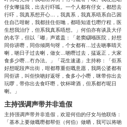
仔女嚟揾我，出去行吓呱。一个人都有仔女，都想去
行吓，我真系想开心…，我真系，我真系唔系自己困
住自己咁耐，我都挂住佢哋，都唔知道乜嘢疗程，医
生想我治疗，但系我真系唔想。」何伯亦有谈及大仔
的名字，但以「嘟」声遮盖：「老窦瞓喺医院，好想
同你讲嘢，同你倾两句呀，个女都有…过去啲事睛天
喇，啲日子过去喇，做女…啲嘢过去，掹返正，大家
食多少嘢…冇办法。」「花生速递」主持称：「佢系
好想呢段声出街，咁都尊重佢嘅意愿，我两公婆都有
同佢讲，叫佢快啲好返呀，食多小小嘢，咪带你出去
玩啰，带你出去食吓嘢，饮杯啤酒，但系都冇呢日
喇。」
主持强调声带并非造假
主持强调声带并非造假，欢迎何伯的仔女与他联络：
「基本上要做嘅嘢都帮佢（何伯）做晒，我可以将啲