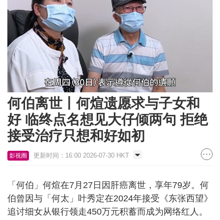
Loaded
:
Unmute
36.15%
何伯离世丨何煊遗愿求与子女和
好 临终点名想见大仔倾两句 拒绝
接受治疗只想和好如初
更新时间：16:00 2026-07-30 HKT
影视圈
「何伯」何煊在7月27日因肝癌离世，享年79岁。何
伯曾因与「何太」叶秀定在2024年接受《东张西望》
追讨细女从银行领走450万元积蓄而成为网络红人。