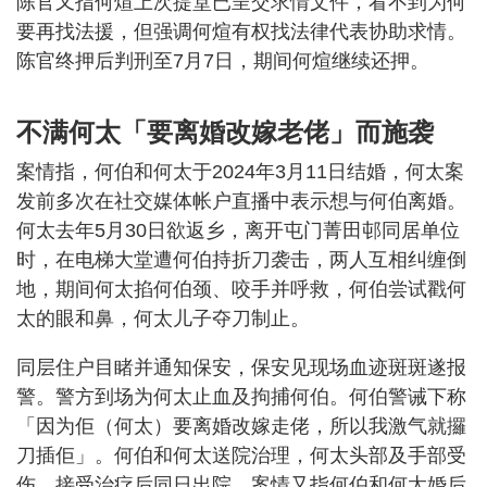
陈官又指何煊上次提堂已呈交求情文件，看不到为何
要再找法援，但强调何煊有权找法律代表协助求情。
陈官终押后判刑至7月7日，期间何煊继续还押。
不满何太「要离婚改嫁老佬」而施袭
案情指，何伯和何太于2024年3月11日结婚，何太案
发前多次在社交媒体帐户直播中表示想与何伯离婚。
何太去年5月30日欲返乡，离开屯门菁田邨同居单位
时，在电梯大堂遭何伯持折刀袭击，两人互相纠缠倒
地，期间何太掐何伯颈、咬手并呼救，何伯尝试戳何
太的眼和鼻，何太儿子夺刀制止。
同层住户目睹并通知保安，保安见现场血迹斑斑遂报
警。警方到场为何太止血及拘捕何伯。何伯警诫下称
「因为佢（何太）要离婚改嫁走佬，所以我激气就攞
刀插佢」。何伯和何太送院治理，何太头部及手部受
伤，接受治疗后同日出院。案情又指何伯和何太婚后