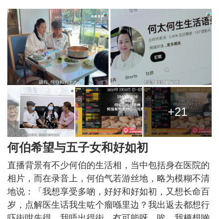
+21
何伯希望与五子女和好如初
直播背景有不少何伯的生活相，当中包括身在医院的
相片，而在录音上，何伯气若游丝地，略为模糊不清
地说：「我想享受多啲，好好和好如初，又想长命百
岁，点解医生话我生咗个瘤喺里边？我出返去都想行
吓街咁先得，我唔出得街，冇可能呀，唉。我梗想啲