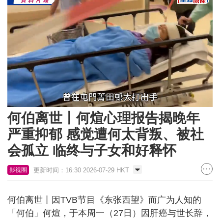
Loaded
:
Unmute
69.34%
何伯离世丨何煊心理报告揭晚年
严重抑郁 感觉遭何太背叛、被社
会孤立 临终与子女和好释怀
更新时间：16:30 2026-07-29 HKT
影视圈
何伯离世丨因TVB节目《东张西望》而广为人知的
「何伯」何煊，于本周一（27日）因肝癌与世长辞，