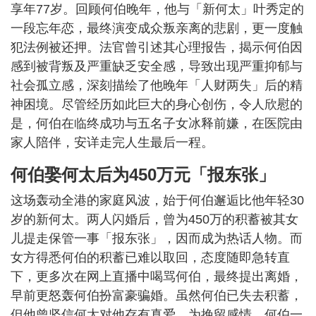
享年77岁。回顾何伯晚年，他与「新何太」叶秀定的
一段忘年恋，最终演变成众叛亲离的悲剧，更一度触
犯法例被还押。法官曾引述其心理报告，揭示何伯因
感到被背叛及严重缺乏安全感，导致出现严重抑郁与
社会孤立感，深刻描绘了他晚年「人财两失」后的精
神困境。尽管经历如此巨大的身心创伤，令人欣慰的
是，何伯在临终成功与五名子女冰释前嫌，在医院由
家人陪伴，安详走完人生最后一程。
何伯娶何太后为450万元「报东张」
这场轰动全港的家庭风波，始于何伯邂逅比他年轻30
岁的新何太。两人闪婚后，曾为450万的积蓄被其女
儿提走保管一事「报东张」，因而成为热话人物。而
女方得悉何伯的积蓄已难以取回，态度随即急转直
下，更多次在网上直播中喝骂何伯，最终提出离婚，
早前更怒轰何伯扮富豪骗婚。虽然何伯已失去积蓄，
但他曾坚信何太对他存有真爱，为挽留感情，何伯一