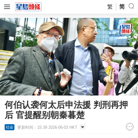
繁
简
何伯认袭何太后申法援 判刑再押
后 官提醒别朝秦暮楚
更新时间：15:39 2026-06-03 HKT
社会