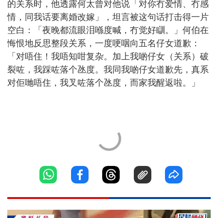
的关系时，他透露何太曾对他说「对你冇爱情、冇感
情，同我话要离婚改嫁」，坦言被这句话打击得一片
空白：「夜晚都流眼泪喺度喊，冇觉好瞓。」何伯在
悔恨地反思整段关系，一度哽咽向五名仔女道歉：
「对唔住！我唔知咁复杂。加上我啲仔女（关系）破
裂咗，我踩咗落个氹度。我同我啲仔女道歉先，真系
对佢哋唔住，我叉咗落个氹度，而家我醒返啦。」