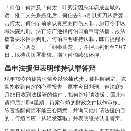
「何伯」何煊及「何太」叶秀定因忘年恋成全城热
话，惟二人关系恶化后，何伯去年5月以折刀从后袭
击何太。何伯早前承认有意图而伤人罪，原订今于区
域法院判刑。法官陈广池指何伯日前申请法援，故法
援署要求押后判刑。何伯表明维持认罪，陈官提醒不
能「三心两意」、「朝秦暮楚」，并押后判刑至7月7
日，以待法援署批核。期间何伯续须还押。
虽申法援但表明维持认罪答辩
现年79岁的被告何煊今以轮椅代步，被押解到庭。陈
官指收到何煊的心理报告，原本今日判刑。但法庭5
月28日收到法援署的信件，指何煊申请法援，因此申
请押后判刑4星期，待索何煊的财政文件以作审核。
陈官提醒何煊不能三心两意，并询问他申请法援的目
的，何煊回应「从轻发落啦」并表明维持认罪答辩。