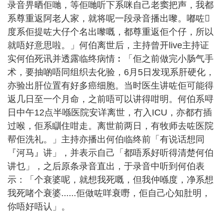
录音畀晒佢哋，等佢哋听下系咪自己老窦把声，我都
系尊重返阿老人家，就将呢一段录音播出嚟。嘟咗𠮶
度系佢提咗大仔个名出嚟嘅，都尊重返佢个仔，所以
就唔好意思啦。」何伯离世后，主持曾开live主持证
实何伯死讯并透露临终病情︰「佢之前做完小肠气手
术，要抽啲唔同组织去化验，6月5日发现系肝硬化，
亦验出肝位置有好多癌细胞。当时医生讲咗佢可能得
返几日至一个月命，之前唔可以讲得咁明。何伯系㖊
日中午12点半喺医院安详离世，冇入ICU，亦都冇插
过喉，佢系瞓住咁走。离世前两日，有牧师去咗医院
帮佢洗礼。」主持亦播出何伯临终前「有说话想同
『河马』讲」，并表示自己「都唔系好听得清楚何伯
讲乜」，之后原条录音直出，于录音中听到何伯表
示：「个衰婆呢，就想我死嘅，但我仲喺度，净系想
我死啫个衰婆......佢做咗咩衰嘢，佢自己心知肚明，
你唔好唔认」。