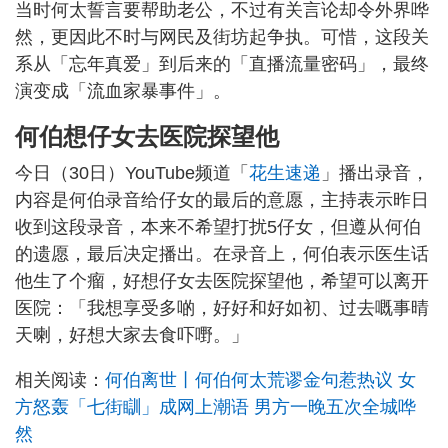
当时何太誓言要帮助老公，不过有关言论却令外界哗
然，更因此不时与网民及街坊起争执。可惜，这段关
系从「忘年真爱」到后来的「直播流量密码」，最终
演变成「流血家暴事件」。
何伯想仔女去医院探望他
今日（30日）YouTube频道「
花生速递
」播出录音，
内容是何伯录音给仔女的最后的意愿，主持表示昨日
收到这段录音，本来不希望打扰5仔女，但遵从何伯
的遗愿，最后决定播出。在录音上，何伯表示医生话
他生了个瘤，好想仔女去医院探望他，希望可以离开
医院：「我想享受多啲，好好和好如初、过去嘅事晴
天喇，好想大家去食吓嘢。」
相关阅读：
何伯离世丨何伯何太荒谬金句惹热议 女
方怒轰「七街瞓」成网上潮语 男方一晚五次全城哗
然