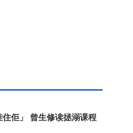
无挂住佢」 曾生修读拯溺课程