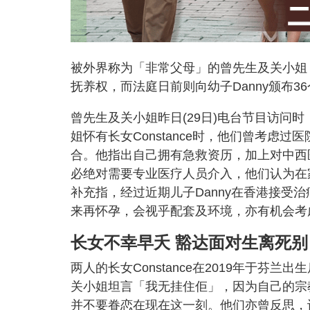
被外界称为「非常父母」的曾先生及关小姐，
抚养权，而法庭日前则向幼子Danny颁布
曾先生及关小姐昨日(29日)电台节目访问
姐怀有长女Constance时，他们曾考虑
合。他指出自己拥有急救资历，加上对中西
必绝对需要专业医疗人员介入，他们认为在
补充指，经过近期儿子Danny在香港接受
来再怀孕，会视乎配套及环境，亦有机会考
长女不幸早夭 豁达面对生离死别
两人的长女Constance在2019年于
关小姐坦言「我无挂住佢」，因为自己的宗
并不要眷恋在现在这一刻。他们亦曾反思，