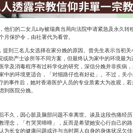
他们的二女儿Lily被瑞典当局向法院申请紧急及永久转
36个月保护令，由社署代为看管。
时，提到三名儿女选择在家分娩的原因。曾先生表示当初关
过医院或助产士诊所等不同方案，但最终认为家中的环境最为
医学及消毒程序有过科学化的研究，深信分娩并非疾病，
家中的环境更适合，「对细路仔也有好处」。不过，关小
治疗的事件后，她对香港医护人员的专业质素大为改观，若
虑到医院分娩。
芬兰出生后不久，因心脏及脑部问题不幸离世。谈及这段伤痛经
教理念，「冇哭哭啼啼」，反而是希望她安心行自己的路
认为长女的健康问题或许与当时两人自身的身体状况欠佳