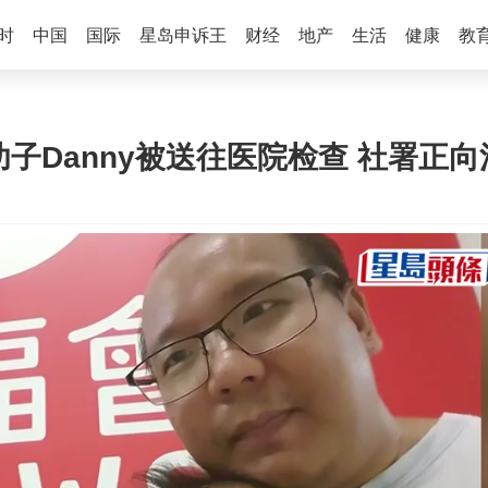
时
中国
国际
星岛申诉王
财经
地产
生活
健康
教
捕 幼子Danny被送往医院检查 社署