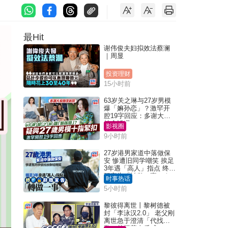
最Hit
谢伟俊夫妇拟效法蔡澜
｜周显
投资理财
15小时前
63岁关之琳与27岁男模
爆「嫲孙恋」？激罕开
腔19字回应：多谢大家
挂念近况
影视圈
9小时前
27岁港男家道中落做保
安 惨遭旧同学嘲笑 挨足
3年遇「高人」指点 终辞
职宣告「转做一事」｜
时事热话
Juicy叮
5小时前
黎彼得离世丨黎树德被
封「李泳汉2.0」 老父刚
离世急于澄清「代找卡