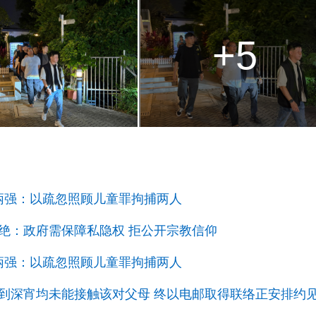
+5
 邓炳强：以疏忽照顾儿童罪拘捕两人
测试非拒绝：政府需保障私隐权 拒公开宗教信仰
 邓炳强：以疏忽照顾儿童罪拘捕两人
访、等到深宵均未能接触该对父母 终以电邮取得联络正安排约