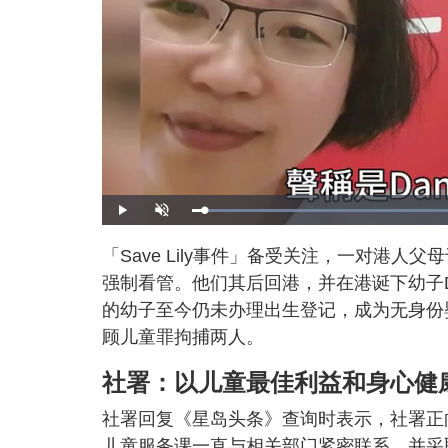
L
P
U
o
l
n
a
a
m
d
y
u
「Save Lily事件」备受关注，一对港人父
e
t
d
e
:
强制看管。他们其后回港，并在港诞下幼子D
5
7
.
的幼子至今仍未办理出生登记，成为无身份
9
8
顾儿童罪拘捕两人。
%
社署：以儿童最佳利益和身心健
社署回复《星岛头条》查询时表示，社署正
儿童服务课一直与相关部门紧密联系，并采