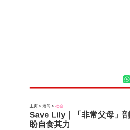
主页
港闻
社会
Save Lily｜「非常父
盼自食其力