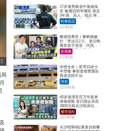
27岁港男家道中落做保
安 惨遭旧同学嘲笑 挨足
3年遇「高人」指点 终辞
职宣告「转做一事」｜
时事热话
Juicy叮
5小时前
黎彼得离世丨黎树德被
封「李泳汉2.0」 老父刚
离世急于澄清「代找卡
数」传闻惹人反感
影视圈
5小时前
F
u
珍惜生命｜荃湾15岁少
l
年堕楼 事前曾报警预告
l
福局
s
昏迷送院不治
c
r
突发
月
e
e
12小时前
n
照
40岁港漂弃百万年薪来
港做保险 昔日国企高层
3800元租尖沙咀床位｜
租盘Million
楼市动向
15小时前
及
尖沙咀$69起素食自助餐
评