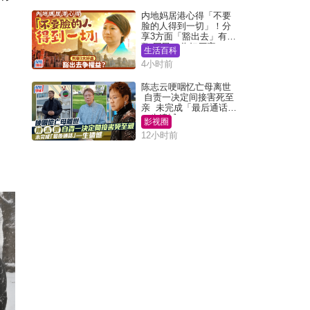
内地妈居港心得「不要
脸的人得到一切」！分
享3方面「豁出去」有著
数 网民：你好厉害
生活百科
4小时前
陈志云哽咽忆亡母离世
自责一决定间接害死至
亲 未完成「最后通话」
一生遗憾
影视圈
12小时前