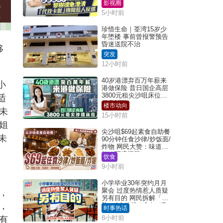
数」传闻惹人反感
影视圈
5小时前
珍惜生命｜荃湾15岁少
年堕楼 事前曾报警预告
昏迷送院不治
移
突发
12小时前
40岁港漂弃百万年薪来
小
港做保险 昔日国企高层
3800元租尖沙咀床位｜
适
租盘Million
楼市动向
未
15小时前
姐
尖沙咀$69起素食自助餐
未
90分钟任食沙律/炒饭面/
炸物 网民大赞：味道
好，环境阔落
饮食
9小时前
小学毕业30年突约月月
聚会 过度热情惹人质疑
历，
另有目的 网民拆解「扮
，
熟」4大动机｜Juicy叮
时事热话
8小时前
有