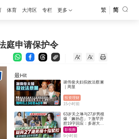
繁
简
育
体育
大湾区
专栏
更多
正向法庭申请保护令
最Hit
谢伟俊夫妇拟效法蔡澜
｜周显
投资理财
15小时前
63岁关之琳与27岁男模
爆「嫲孙恋」？激罕开
腔19字回应：多谢大家
挂念近况
影视圈
9小时前