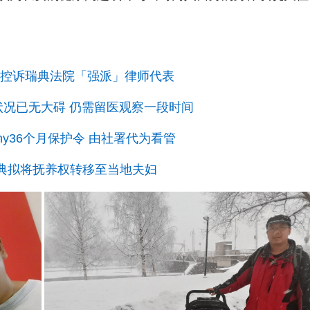
出院 另控诉瑞典法院「强派」律师代表
 身体状况已无大碍 仍需留医观察一段时间
nny36个月保护令 由社署代为看管
排 瑞典拟将抚养权转移至当地夫妇