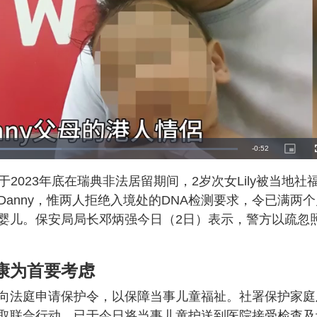
R
-
0:52
P
i
c
e
t
母于2023年底在瑞典非法居留期间，2岁次女Lily被当地社
u
r
m
e
anny，惟两人拒绝入境处的DNA检测要求，令已满两个
-
i
a
n
婴儿。保安局局长邓炳强今日（2日）表示，警方以疏忽
-
P
i
i
c
t
n
u
康为首要考虑
r
e
i
向法庭申请保护令，以保障当事儿童福祉。社署保护家庭
n
取联合行动，已于今日将当事儿童护送到医院接受检查及