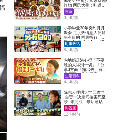
90分钟任食沙律/炒饭面/
炸物 网民大赞：味道
福
好，环境阔落
饮食
9小时前
小学毕业30年突约月月
聚会 过度热情惹人质疑
另有目的 网民拆解「扮
熟」4大动机｜Juicy叮
时事热话
8小时前
内地妈居港心得「不要
脸的人得到一切」！分
享3方面「豁出去」有著
数 网民：你好厉害
生活百科
4小时前
陈志云哽咽忆亡母离世
自责一决定间接害死至
亲 未完成「最后通话」
一生遗憾
影视圈
12小时前