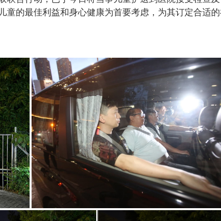
g
儿童的最佳利益和身心健康为首要考虑，为其订定合适的
T
i
m
e