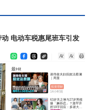
带动 电动车税惠尾班车引发
最Hit
谢伟俊夫妇拟效法蔡澜
｜周显
投资理财
14小时前
63岁关之琳与27岁男模
爆「嫲孙恋」？激罕开
腔19字回应：多谢大家