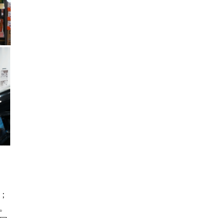
，
；
。