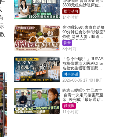
件
港做保险 昔日国企高层
3800元租尖沙咀床位｜
或
租盘Million
楼市动向
有
14小时前
际
尖沙咀$69起素食自助餐
90分钟任食沙律/炒饭面/
数
炸物 网民大赞：味道
好，环境阔落
饮食
8小时前
「你个frd废！」JUPAS
放榜炫耀港大医科Offer
名校女生嚣张留言惹众
怒 医学院澄清：宣称
时事热话
「40.5分获录取」不符事
2026-08-06 17:40 HKT
实｜Juicy叮
陈志云哽咽忆亡母离世
自责一决定间接害死至
亲 未完成「最后通话」
一生遗憾
影视圈
11小时前