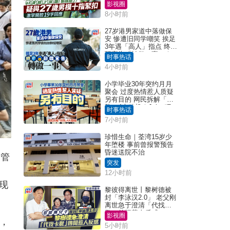
挂念近况
影视圈
8小时前
27岁港男家道中落做保
安 惨遭旧同学嘲笑 挨足
3年遇「高人」指点 终辞
职宣告「转做一事」｜
时事热话
Juicy叮
4小时前
小学毕业30年突约月月
聚会 过度热情惹人质疑
另有目的 网民拆解「扮
熟」4大动机｜Juicy叮
时事热话
7小时前
珍惜生命｜荃湾15岁少
年堕楼 事前曾报警预告
昏迷送院不治
售管
突发
12小时前
现
黎彼得离世丨黎树德被
封「李泳汉2.0」 老父刚
离世急于澄清「代找卡
数」传闻惹人反感
影视圈
%，
5小时前