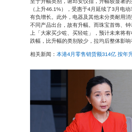
至于升幅类别，谢邱安仪指，升幅较显著的
（上升46.1%），受惠于4月延续了3月
有负增长。此外，电器及其他未分类耐用消费
不同产品出台，故有升幅。而珠宝首饰、钟表
上「大家买少咗、买轻咗」，预计未来将有
跌幅，比升幅的类别较少，拉均后整体影响
相关新闻：
本港4月零售销货额314亿 按年升