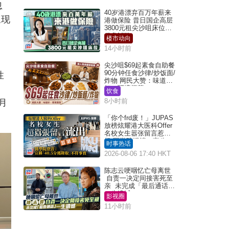
忽
40岁港漂弃百万年薪来
呈现
港做保险 昔日国企高层
3800元租尖沙咀床位｜
租盘Million
楼市动向
14小时前
尖沙咀$69起素食自助餐
90分钟任食沙律/炒饭面/
性
炸物 网民大赞：味道
好，环境阔落
饮食
8小时前
月
「你个frd废！」JUPAS
放榜炫耀港大医科Offer
名校女生嚣张留言惹众
怒 医学院澄清：宣称
时事热话
「40.5分获录取」不符事
2026-08-06 17:40 HKT
实｜Juicy叮
陈志云哽咽忆亡母离世
自责一决定间接害死至
亲 未完成「最后通话」
一生遗憾
影视圈
11小时前