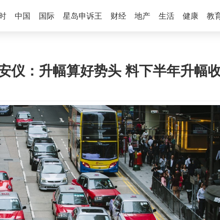
时
中国
国际
星岛申诉王
财经
地产
生活
健康
教
谢邱安仪：升幅算好势头 料下半年升幅