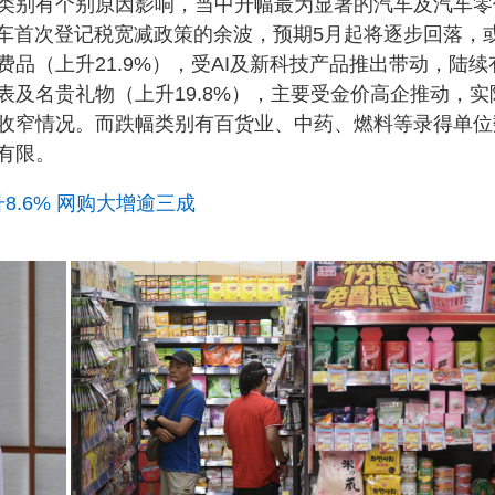
类别有个别原因影响，当中升幅最为显著的汽车及汽车零
电动车首次登记税宽减政策的余波，预期5月起将逐步回落，
品（上升21.9%），受AI及新科技产品推出带动，陆续
及名贵礼物（上升19.8%），主要受金价高企推动，实
收窄情况。而跌幅类别有百货业、中药、燃料等录得单位
有限。
8.6% 网购大增逾三成