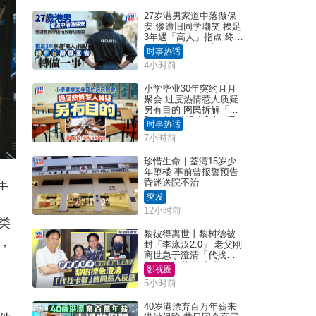
27岁港男家道中落做保
安 惨遭旧同学嘲笑 挨足
3年遇「高人」指点 终辞
职宣告「转做一事」｜
时事热话
Juicy叮
4小时前
小学毕业30年突约月月
聚会 过度热情惹人质疑
另有目的 网民拆解「扮
熟」4大动机｜Juicy叮
时事热话
7小时前
珍惜生命｜荃湾15岁少
年堕楼 事前曾报警预告
昏迷送院不治
年
突发
12小时前
类
黎彼得离世丨黎树德被
，
封「李泳汉2.0」 老父刚
离世急于澄清「代找卡
数」传闻惹人反感
影视圈
5小时前
40岁港漂弃百万年薪来