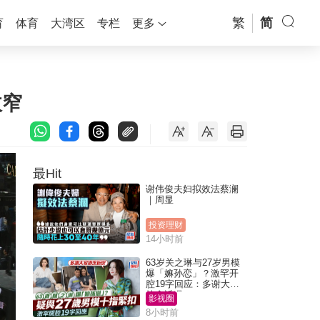
繁
简
育
体育
大湾区
专栏
更多
收窄
最Hit
谢伟俊夫妇拟效法蔡澜
｜周显
投资理财
14小时前
63岁关之琳与27岁男模
爆「嫲孙恋」？激罕开
腔19字回应：多谢大家
挂念近况
影视圈
8小时前