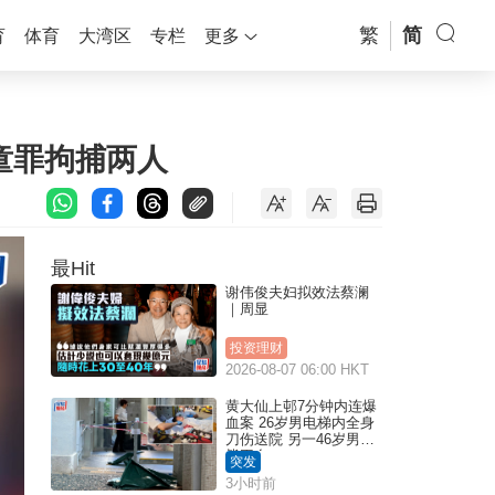
繁
简
育
体育
大湾区
专栏
更多
儿童罪拘捕两人
最Hit
谢伟俊夫妇拟效法蔡澜
｜周显
投资理财
2026-08-07 06:00 HKT
黄大仙上邨7分钟内连爆
血案 26岁男电梯内全身
刀伤送院 另一46岁男倒
毙平台
突发
3小时前