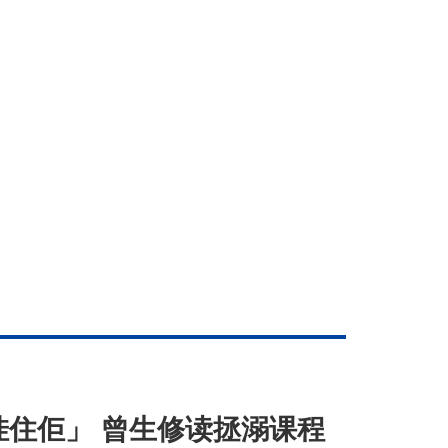
无挂住佢」 曾生修读拯溺课程