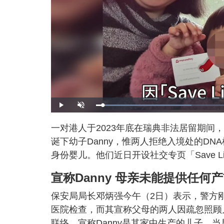
L
P
U
o
l
n
a
a
m
d
y
u
一对港人于2023年底在瑞典非法居留期间，
e
t
d
e
:
诞下幼子Danny，惟两人拒绝入境处的D
3
2
.
身份婴儿。他们近日开设社交专页「Save Lil
3
1
%
宣称Danny 母亲未能提供任
保安局局长邓炳强今午（2日）表示，警方刚在
医院检查，而其宣称父母的两人因疏忽照顾
联络，宣称Danny是其家中生产的儿子，