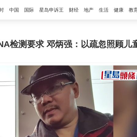
时
中国
国际
星岛申诉王
财经
地产
生活
健康
教
处DNA检测要求 邓炳强：以疏忽照顾