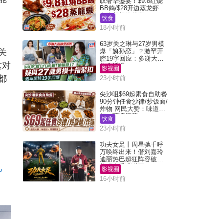
叹奢华盛宴！$9.8红烧
BB鸽/$28开边蒸龙虾 3
大晚餐超值优惠
饮食
18小时前
63岁关之琳与27岁男模
关
爆「嫲孙恋」？激罕开
腔19字回应：多谢大家
这对
挂念近况
影视圈
都
23小时前
尖沙咀$69起素食自助餐
90分钟任食沙律/炒饭面/
炸物 网民大赞：味道
好，环境阔落
饮食
23小时前
功夫女足丨周星驰千呼
万唤终出来！偕刘嘉玲
迪丽热巴超狂阵容破天
见
荒现身香港谢票
影视圈
16小时前