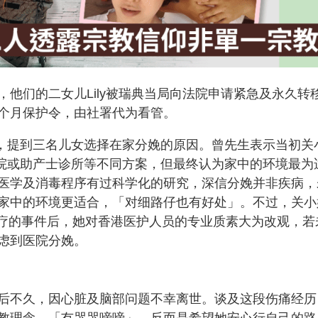
他们的二女儿Lily被瑞典当局向法院申请紧急及永久转
36个月保护令，由社署代为看管。
时，提到三名儿女选择在家分娩的原因。曾先生表示当初关
过医院或助产士诊所等不同方案，但最终认为家中的环境最为
医学及消毒程序有过科学化的研究，深信分娩并非疾病，
家中的环境更适合，「对细路仔也有好处」。不过，关小
治疗的事件后，她对香港医护人员的专业质素大为改观，若
虑到医院分娩。
芬兰出生后不久，因心脏及脑部问题不幸离世。谈及这段伤痛经