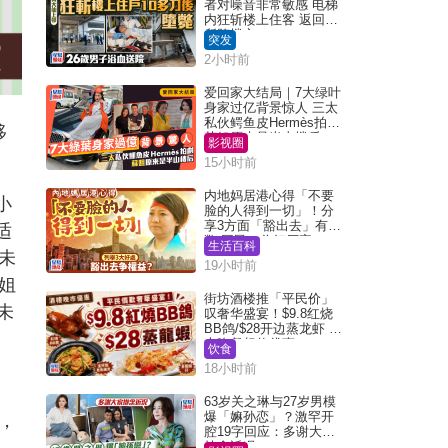
者对噪音非常敏感 电梯
内狂斩楼上住客 返回住
所堕楼亡
突发
2小时前
爱回家大结局｜7大绿叶
身家过亿背景惊人 三太
私伙鳄鱼皮Hermès拍剧
移
苏姐原来是半山楼后
影视圈
15小时前
内地妈居港心得「不要
小
脸的人得到一切」！分
享3方面「豁出去」有著
适
数 网民：你好厉害
生活百科
未
19小时前
姐
街坊酒楼推「平民价」
未
叹奢华盛宴！$9.8红烧
BB鸽/$28开边蒸龙虾 3
大晚餐超值优惠
饮食
18小时前
63岁关之琳与27岁男模
爆「嫲孙恋」？激罕开
历，
腔19字回应：多谢大家
挂念近况