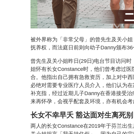
被外界称为「非常父母」的曾先生及关小姐，
抚养权，而法庭日前则向幼子Danny颁布
曾先生及关小姐昨日(29日)电台节目访问
姐怀有长女Constance时，他们曾考虑
合。他指出自己拥有急救资历，加上对中西
必绝对需要专业医疗人员介入，他们认为在
补充指，经过近期儿子Danny在香港接受
来再怀孕，会视乎配套及环境，亦有机会考
长女不幸早夭 豁达面对生离死别
两人的长女Constance在2019年于