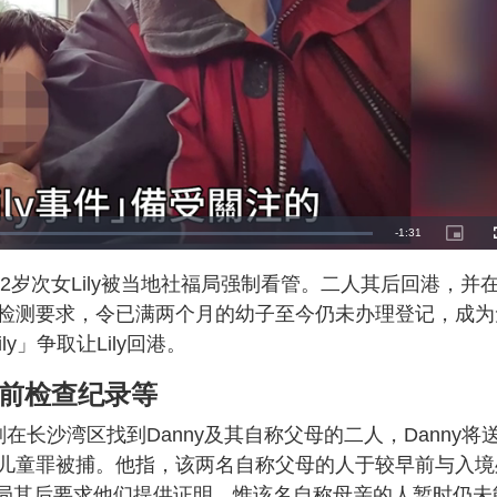
R
-
1:31
P
i
c
e
t
2岁次女Lily被当地社福局强制看管。二人其后回港，并
u
r
m
e
NA检测要求，令已满两个月的幼子至今仍未办理登记，成为
-
i
a
n
y」争取让Lily回港。
-
P
i
i
c
何产前检查纪录等
t
n
u
r
e
长沙湾区找到Danny及其自称父母的二人，Danny将
i
儿童罪被捕。他指，该两名自称父母的人于较早前与入境
n
当局其后要求他们提供证明，惟该名自称母亲的人暂时仍未