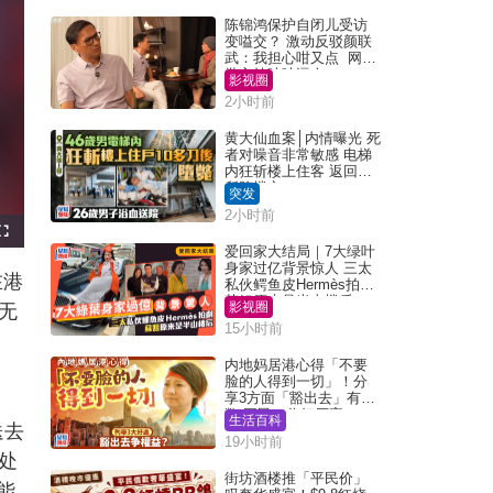
陈锦鸿保护自闭儿受访
变嗌交？ 激动反驳颜联
武：我担心咁又点 网民
批主持咄咄逼人
影视圈
2小时前
黄大仙血案│内情曝光 死
者对噪音非常敏感 电梯
内狂斩楼上住客 返回住
所堕楼亡
突发
2小时前
F
u
爱回家大结局｜7大绿叶
l
身家过亿背景惊人 三太
l
在港
s
私伙鳄鱼皮Hermès拍剧
c
苏姐原来是半山楼后
r
影视圈
无
e
e
15小时前
n
内地妈居港心得「不要
脸的人得到一切」！分
享3方面「豁出去」有著
数 网民：你好厉害
生活百科
送去
19小时前
处
街坊酒楼推「平民价」
能