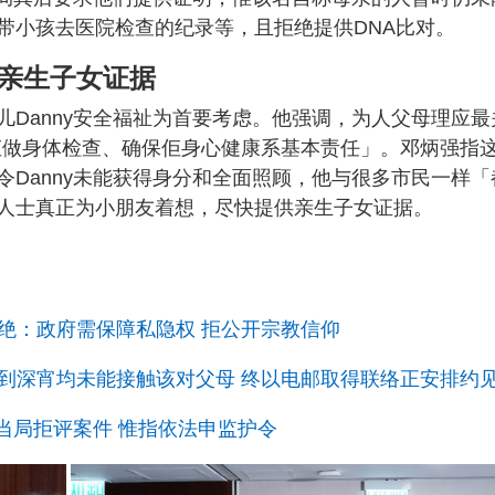
g
带小孩去医院检查的纪录等，且拒绝提供DNA比对。
T
i
供亲生子女证据
m
Danny安全福祉为首要考虑。他强调，为人父母理应最
e
佢做身体检查、确保佢身心健康系基本责任」。邓炳强指
Danny未能获得身分和全面照顾，他与很多市民一样「
人士真正为小朋友着想，尽快提供亲生子女证据。
测试非拒绝：政府需保障私隐权 拒公开宗教信仰
访、等到深宵均未能接触该对父母 终以电邮取得联络正安排约
瑞典当局拒评案件 惟指依法申监护令