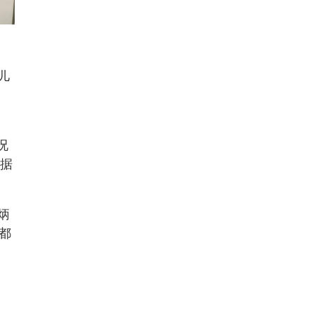
儿
况
根据
炳
都