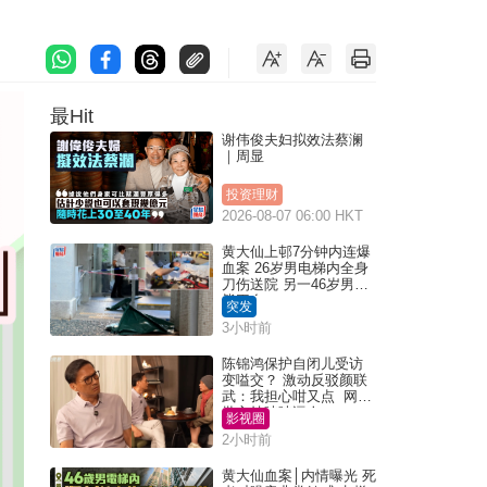
最Hit
谢伟俊夫妇拟效法蔡澜
｜周显
投资理财
2026-08-07 06:00 HKT
黄大仙上邨7分钟内连爆
血案 26岁男电梯内全身
刀伤送院 另一46岁男倒
毙平台
突发
3小时前
陈锦鸿保护自闭儿受访
变嗌交？ 激动反驳颜联
武：我担心咁又点 网民
批主持咄咄逼人
影视圈
2小时前
黄大仙血案│内情曝光 死