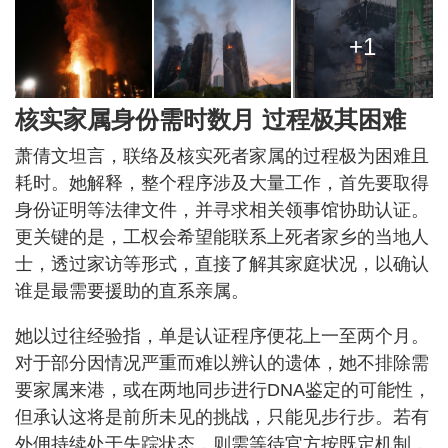
+1
核实家属身份需时数月 过程极其困难
萧倩文坦言，联络及核实死者家属的过程极为困难且
耗时。她解释，整个程序涉及大量工作，首先要取得
身份证明等法律文件，并寻求相关领事馆协助认证。
更关键的是，工权会希望能联系上死者家乡的当地人
士，透过家访等形式，直接了解其家庭状况，以确认
谁是最需要援助的直系亲属。
她以过往经验指，单是认证程序便花上一至两个月。
对于部分因情况严重而难以辨认的遗体，她不排除需
要家属来港，或在两地同步进行DNA鉴定的可能性，
但承认这将是前所未见的挑战，只能见步行步。若有
外佣持续处于失踪状态，则需等待官方按既定机制，