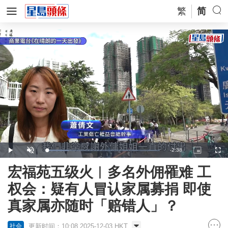
繁
简
Remaining
-
2:38
Loaded
:
Play
Unmute
Picture-
Full
20.06%
in-
Picture
Time
宏福苑五级火︱多名外佣罹难 工
权会：疑有人冒认家属募捐 即使
真家属亦随时「赔错人」？
更新时间：10:08 2025-12-03 HKT
社会