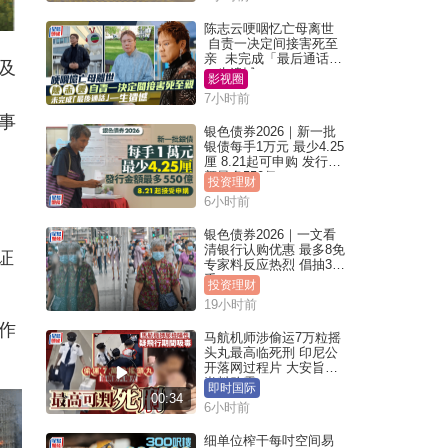
陈志云哽咽忆亡母离世
自责一决定间接害死至
亲 未完成「最后通话」
及
一生遗憾
影视圈
7小时前
事
银色债券2026｜新一批
银债每手1万元 最少4.25
厘 8.21起可申购 发行金
额最多550亿
投资理财
6小时前
银色债券2026｜一文看
清银行认购优惠 最多8免
证
专家料反应热烈 倡抽30
手
投资理财
19小时前
作
马航机师涉偷运7万粒摇
头丸最高临死刑 印尼公
开落网过程片 大安旨意
岂料败露
即时国际
00:34
6小时前
细单位榨干每吋空间易