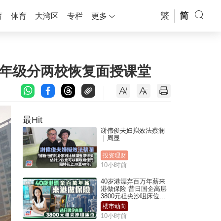
繁
简
育
体育
大湾区
专栏
更多
按年级分两校恢复面授课堂
最Hit
谢伟俊夫妇拟效法蔡澜
｜周显
投资理财
10小时前
40岁港漂弃百万年薪来
港做保险 昔日国企高层
3800元租尖沙咀床位｜
租盘Million
楼市动向
10小时前