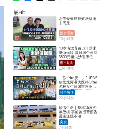
最Hit
谢伟俊夫妇拟效法蔡澜
｜周显
投资理财
10小时前
40岁港漂弃百万年薪来
港做保险 昔日国企高层
3800元租尖沙咀床位｜
租盘Million
楼市动向
10小时前
「你个frd废！」JUPAS
放榜炫耀港大医科Offer
名校女生嚣张留言惹众
怒 医学院澄清：宣称
时事热话
「40.5分获录取」不符事
22小时前
实｜Juicy叮
珍惜生命｜荃湾15岁少
年堕楼 事前曾报警预告
昏迷送院不治
突发
7小时前