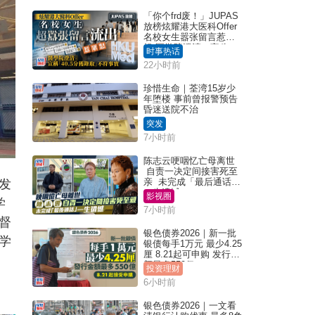
「你个frd废！」JUPAS
放榜炫耀港大医科Offer
名校女生嚣张留言惹众
怒 医学院澄清：宣称
时事热话
「40.5分获录取」不符事
22小时前
实｜Juicy叮
珍惜生命｜荃湾15岁少
年堕楼 事前曾报警预告
昏迷送院不治
突发
7小时前
陈志云哽咽忆亡母离世
自责一决定间接害死至
亲 未完成「最后通话」
发
一生遗憾
影视圈
学
7小时前
督
银色债券2026｜新一批
学
银债每手1万元 最少4.25
厘 8.21起可申购 发行金
额最多550亿
投资理财
6小时前
银色债券2026｜一文看