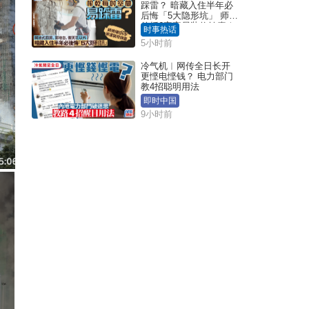
踩雷？ 暗藏入住半年必
后悔「5大隐形坑」 师傅
传授6字家居装修锦囊｜
时事热话
Juicy叮
5小时前
冷气机︱网传全日长开
更悭电悭钱？ 电力部门
教4招聪明用法
即时中国
9小时前