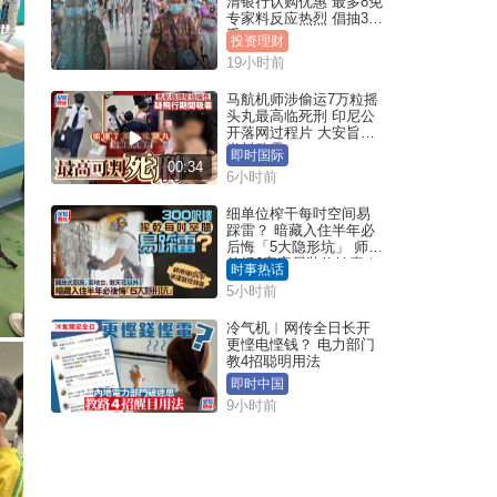
清银行认购优惠 最多8免
专家料反应热烈 倡抽30
手
投资理财
19小时前
马航机师涉偷运7万粒摇
头丸最高临死刑 印尼公
开落网过程片 大安旨意
岂料败露
即时国际
00:34
6小时前
细单位榨干每吋空间易
踩雷？ 暗藏入住半年必
后悔「5大隐形坑」 师傅
传授6字家居装修锦囊｜
时事热话
Juicy叮
5小时前
冷气机︱网传全日长开
更悭电悭钱？ 电力部门
教4招聪明用法
即时中国
9小时前