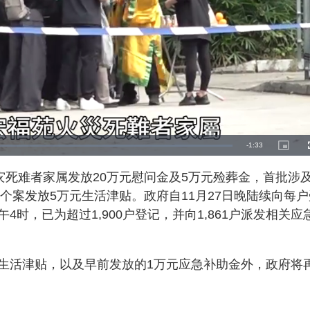
R
-
1:33
P
i
c
e
t
灾死难者家属发放20万元慰问金及5万元殓葬金，首批涉
u
r
m
e
个个案发放5万元生活津贴。政府自11月27日晚陆续向每户
-
i
a
n
时，已为超过1,900户登记，并向1,861户派发相关应
-
P
i
i
c
t
n
u
r
生活津贴，以及早前发放的1万元应急补助金外，政府将
e
i
n