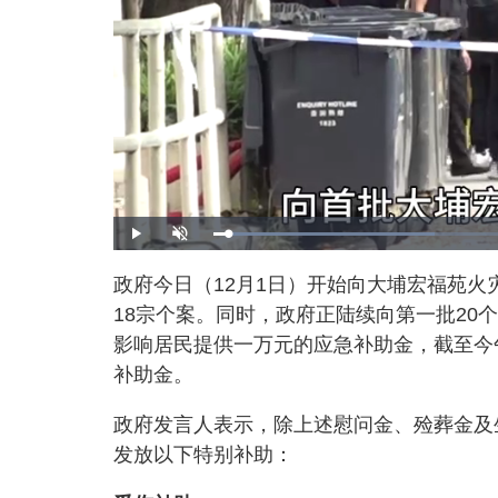
L
P
U
o
l
n
a
a
m
d
y
u
政府今日（12月1日）开始向大埔宏福苑火
e
t
d
e
:
18宗个案。同时，政府正陆续向第一批20
3
3
.
影响居民提供一万元的应急补助金，截至今午4
6
4
补助金。
%
政府发言人表示，除上述慰问金、殓葬金及
发放以下特别补助：