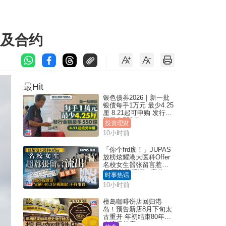
款及合约
最Hit
银色债券2026｜新一批
银债每手1万元 最少4.25
厘 8.21起可申购 发行金
额最多550亿
投资理财
10小时前
「你个frd废！」JUPAS
放榜炫耀港大医科Offer
名校女生嚣张留言惹众
怒 医学院澄清：宣称
时事热话
「40.5分获录取」不符事
10小时前
实｜Juicy叮
檀岛咖啡饼店回归港
岛！预告新店8月下旬太
古重开 年初结束80年历
史湾仔总店