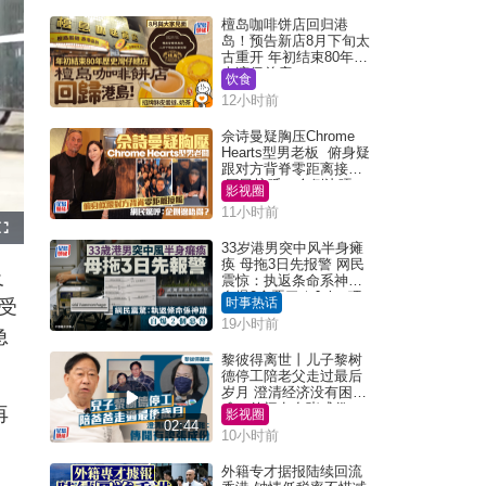
檀岛咖啡饼店回归港
岛！预告新店8月下旬太
古重开 年初结束80年历
史湾仔总店
饮食
12小时前
佘诗曼疑胸压Chrome
Hearts型男老板 俯身疑
跟对方背脊零距离接触
网民惊呼：企侧边唔
影视圈
得？
11小时前
F
u
33岁港男突中风半身瘫
l
痪 母拖3日先报警 网民
l
及
s
震惊：执返条命系神迹
c
自爆2个恶习｜Juicy叮
r
时事热话
受
e
e
19小时前
n
急
黎彼得离世丨儿子黎树
德停工陪老父走过最后
岁月 澄清经济没有困
难：传闻有夸张成份
再
影视圈
02:44
10小时前
外籍专才据报陆续回流