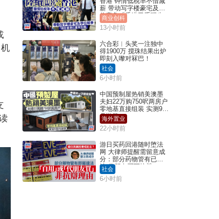
香港 钟情低税率不惜减
薪 带动写字楼豪宅及学
位竞争「香港已重现生
商业创科
机」
13小时前
或
六合彩︱头奖一注独中
」机
得1900万 搅珠结果出炉
即刻入嚟对冧巴！
社会
6小时前
中国预制屋热销美澳墨
夫妇22万购750呎两房户
支
零地基直接组装 实测9个
月激赞
读
海外置业
22小时前
游日买药回港随时堕法
网 大律师提醒需留意成
分：部分药物管有已违
法 代朋友买可抗辩？
社会
6小时前