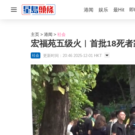
港闻
娱乐
最Hit
即
主页
港闻
社会
宏福苑五级火︱首批18死者
更新时间：20:46 2025-12-01 HKT
社会