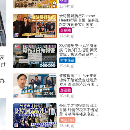
饮食
12小时前
佘诗曼疑胸压Chrome
Hearts型男老板 俯身疑
跟对方背脊零距离接触
网民惊呼：企侧边唔
影视圈
得？
11小时前
33岁港男突中风半身瘫
痪 母拖3日先报警 网民
震惊：执返条命系神迹
麦
自爆2个恶习｜Juicy叮
时事热话
位过
19小时前
，
黎彼得离世丨儿子黎树
最终
德停工陪老父走过最后
岁月 澄清经济没有困
难：传闻有夸张成份
影视圈
02:44
10小时前
外籍专才据报陆续回流
香港 钟情低税率不惜减
薪 带动写字楼豪宅及学
位竞争「香港已重现生
商业创科
机」
13小时前