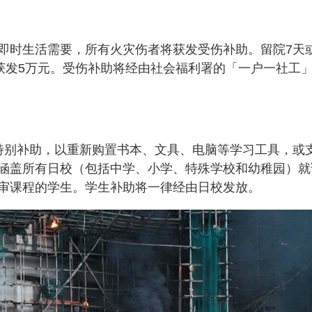
g
T
i
即时生活需要，所有火灾伤者将获发受伤补助。留院7天
m
则获发5万元。受伤补助将经由社会福利署的「一户一社工
e
特别补助，以重新购置书本、文具、电脑等学习工具，或
涵盖所有日校（包括中学、小学、特殊学校和幼稚园）就
审课程的学生。学生补助将一律经由日校发放。