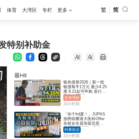
繁
简
育
体育
大湾区
专栏
更多
士发特别补助金
最Hit
银色债券2026｜新一批
银债每手1万元 最少4.25
厘 8.21起可申购 发行金
额最多550亿
投资理财
10小时前
「你个frd废！」JUPAS
放榜炫耀港大医科Offer
名校女生嚣张留言惹众
怒 医学院澄清：宣称
时事热话
「40.5分获录取」不符事
10小时前
实｜Juicy叮