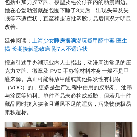
包括亚加力胶立牌、模型及毛公仔在内的动漫周边。
她在心爱动漫藏品包围下睡了3天后，出现头晕及失
眠等不适症状，直至移走该批塑胶制品后情况才明显
改善。
延伸阅读：
上海少女睡房摆满潮玩疑甲醛中毒 医生
揭 长期接触恐致癌 附7大不适症状
报道引述手办潮玩业内人士指出，动漫周边常见的压
克力立牌、徽章及 PVC 手办等材料本身一般不是甲
醛来源。真正可能释放甲醛或其他挥发性有机物
（VOC）的，更多是生产过程中使用的胶黏剂、油墨
与涂层等辅料。单件产品未必构成威胁，但若几十件
藏品同时挤入狭窄且通风不足的睡房，污染物便极易
累积超标。