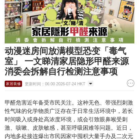
动漫迷房间放满模型恐变「毒气
室」 一文睇清家居隐形甲醛来源
消委会拆解自行检测注意事项
更新时间：06:00 2026-07-24 HKT
家居装修
甲醛危害近年备受市民关注。这种无色、带强烈刺激
性气味的化学物质广泛存在于日常生活环境中，若长
时间吸入或身处高浓度环境，或会引致眼鼻喉受刺
激、咳嗽、皮肤敏感，甚至呼吸困难等问题。近日，
内地多处接连爆出市民因家中囤积大量手办及二次元