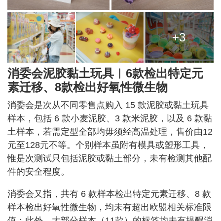
+3
消委会泥胶黏土玩具︱6款检出特定元
素迁移、8款检出好氧性微生物
消委会是次从不同零售点购入 15 款泥胶或黏土玩具
样本，包括 6 款小麦泥胶、3 款米泥胶，以及 6 款黏
土样本，若需定型全部均毋须经高温处理，售价由12
元至128元不等。个别样本虽附有模具或塑形工具，
惟是次测试只包括泥胶或黏土部分，未有检测其他配
件的安全程度。
消委会又指，共有 6 款样本检出特定元素迁移、8 款
样本检出好氧性微生物，均未有超出欧盟相关标准限
值；此外，大部分样本（11款）的标签均未有提醒消