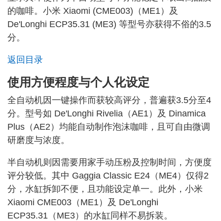
的咖啡。小米 Xiaomi (CME003)（ME1）及
De'Longhi ECP35.31 (ME3) 等型号亦获得不俗的3.5
分。
返回目录
使用方便程度与个人化设定
全自动机因一键操作而获较高评分，普遍获3.5分至4
分。型号如 De'Longhi Rivelia（AE1）及 Dinamica
Plus（AE2）均能自动制作泡沫咖啡，且可自由微调
研磨度与浓度。
半自动机则因需要用家手动压粉及控制时间，方便度
评分较低。其中 Gaggia Classic E24（ME4）仅得2
分，水缸拆卸不便，且功能设定单一。此外，小米
Xiaomi CME003（ME1）及 De'Longhi
ECP35.31（ME3）的水缸同样不易拆装。