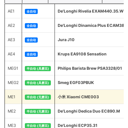
AE1
De'Longhi Rivelia EXAM440.35.W
全自动
AE2
De'Longhi Dinamica Plus ECAM380
全自动
AE3
Jura J10
全自动
AE4
Krups EA9108 Sensation
全自动
MEG1
Philips Barista Brew PSA3328/01
半自动 (具磨豆)
MEG2
Smeg EGF03PBUK
半自动 (具磨豆)
ME1
小米 Xiaomi CME003
半自动 (无磨豆)
ME2
De'Longhi Dedica Duo EC890.M
半自动 (无磨豆)
ME3
De'Longhi ECP35.31
半自动 (无磨豆)