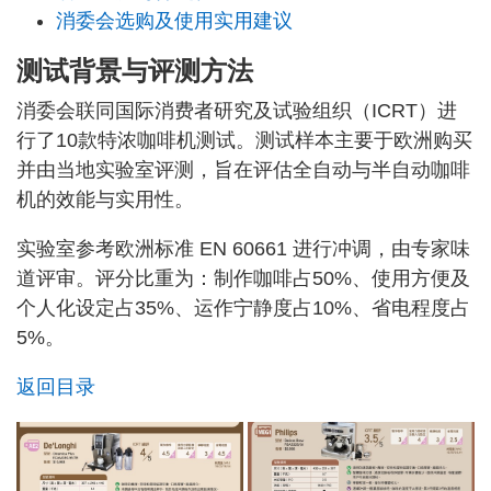
消委会选购及使用实用建议
测试背景与评测方法
消委会联同国际消费者研究及试验组织（ICRT）进
行了10款特浓咖啡机测试。测试样本主要于欧洲购买
并由当地实验室评测，旨在评估全自动与半自动咖啡
机的效能与实用性。
实验室参考欧洲标准 EN 60661 进行冲调，由专家味
道评审。评分比重为：制作咖啡占50%、使用方便及
个人化设定占35%、运作宁静度占10%、省电程度占
5%。
返回目录