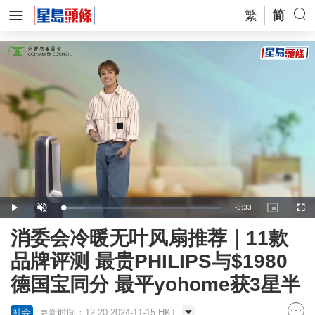
繁
简
Remaining
-
3:33
Loaded
:
Play
Unmute
Picture-
Full
13.72%
in-
Picture
Time
消委会冷暖无叶风扇推荐｜11款
品牌评测 最贵PHILIPS与$1980
德国宝同分 最平yohome获3星半
更新时间：12:20 2024-11-15 HKT
社会