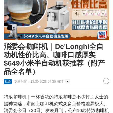
消委会‧咖啡机｜De'Longhi全自
动机性价比高、咖啡口感厚实
$649小米半自动机获推荐（附产
品全名单）
更新时间：13:30 2026-07-30 HKT
社会
特浓咖啡机｜一杯香浓的特浓咖啡是不少打工人士的
提神首选，市面上咖啡机款式众多且价格差异极大。
消委会今日（30日）发表月刊，公布10款特浓咖啡机