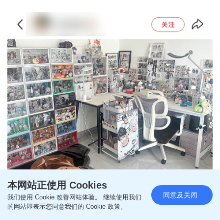
本网站正使用 Cookies
同意及关闭
我们使用 Cookie 改善网站体验。 继续使用我们
的网站即表示您同意我们的 Cookie 政策。