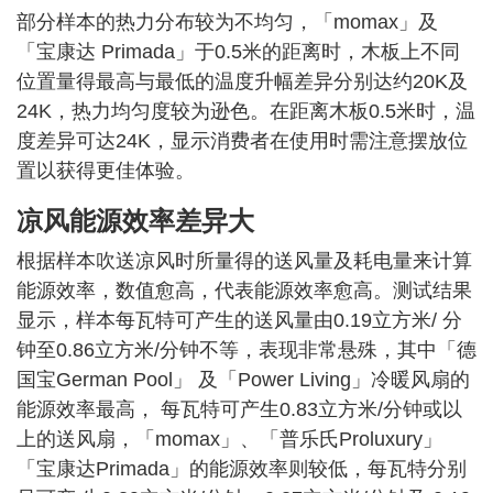
部分样本的热力分布较为不均匀，「momax」及
「宝康达 Primada」于0.5米的距离时，木板上不同
位置量得最高与最低的温度升幅差异分别达约20K及
24K，热力均匀度较为逊色。在距离木板0.5米时，温
度差异可达24K，显示消费者在使用时需注意摆放位
置以获得更佳体验。
凉风能源效率差异大
根据样本吹送凉风时所量得的送风量及耗电量来计算
能源效率，数值愈高，代表能源效率愈高。测试结果
显示，样本每瓦特可产生的送风量由0.19立方米/ 分
钟至0.86立方米/分钟不等，表现非常悬殊，其中「德
国宝German Pool」 及「Power Living」冷暖风扇的
能源效率最高， 每瓦特可产生0.83立方米/分钟或以
上的送风扇，「momax」、「普乐氏Proluxury」
「宝康达Primada」的能源效率则较低，每瓦特分别