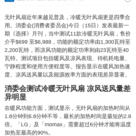
无叶风扇近年来越见普及，冷暖无叶风扇更是四季合
用。消委会(消费者委员会)今日（15日）发表最新一
期《选择》月刊，当中测试11款冷暖无叶风扇，售价
介乎$699 至$6,988，功能的额定功率由1,300瓦特至
2,200瓦特，而凉风功能的额定功率则由23瓦特至40
瓦特。测试项目包括暖风及凉风表现、待机耗电量、
宁静程度和使用方便程度等。报告显示在暖风加热速
度、凉风送风量以及能源效率方面的表现差异显著。
消委会测试冷暖无叶风扇 凉风送风量差
异明显
在暖风功能方面，测试显示，无叶风扇的加热时间从
1.8分钟到6.8分钟不等，最长的加热时间是最短的2.8
倍。「LG」及「momax」需要超过6分钟才能将温度
加热至最高的90%。