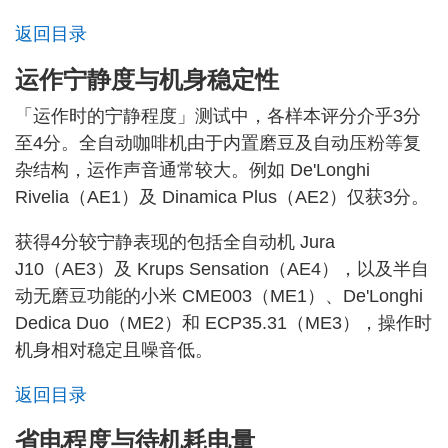
返回目录
运作宁静度与机身稳定性
「运作时的宁静程度」测试中，各样本评分介乎3分
至4分。全自动咖啡机由于内置磨豆及自动压粉等复
杂结构，运作声音通常较大。例如 De'Longhi
Rivelia（AE1）及 Dinamica Plus（AE2）仅获3分。
获得4分较宁静表现的包括全自动机 Jura
J10（AE3）及 Krups Sensation（AE4），以及半自
动无磨豆功能的小米 CME003（ME1）、De'Longhi
Dedica Duo（ME2）和 ECP35.31（ME3），操作时
机身相对稳定且噪音低。
返回目录
省电程度与待机耗电量