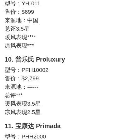
型号：YH-011
售价：$699
来源地：中国
总评3.5星
暖风表现****
凉风表现***
10. 普乐氏 Proluxury
型号：PFH10002
售价：$2,799
来源地：------
总评***
暖风表现3.5星
凉风表现2.5星
11. 宝康达 Primada
型号：PHH2000