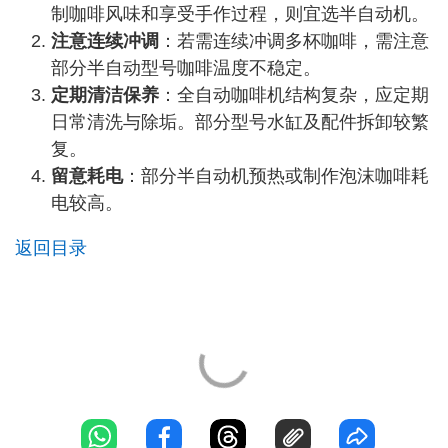
制咖啡风味和享受手作过程，则宜选半自动机。
注意连续冲调
：若需连续冲调多杯咖啡，需注意
部分半自动型号咖啡温度不稳定。
定期清洁保养
：全自动咖啡机结构复杂，应定期
日常清洗与除垢。部分型号水缸及配件拆卸较繁
复。
留意耗电
：部分半自动机预热或制作泡沫咖啡耗
电较高。
返回目录