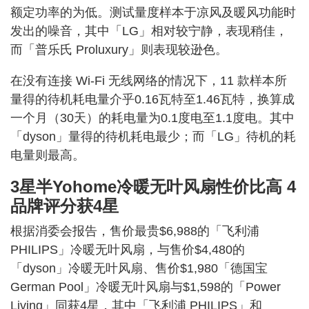
额定功率的为低。测试量度样本于凉风及暖风功能时
发出的噪音，其中「LG」相对较宁静，表现稍佳，
而「普乐氏 Proluxury」则表现较逊色。
在没有连接 Wi-Fi 无线网络的情况下，11 款样本所
量得的待机耗电量介乎0.16瓦特至1.46瓦特，换算成
一个月（30天）的耗电量为0.1度电至1.1度电。其中
「dyson」量得的待机耗电最少；而「LG」待机的耗
电量则最高。
3星半Yohome冷暖无叶风扇性价比高 4
品牌评分获4星
根据消委会报告，售价最贵$6,988的「飞利浦
PHILIPS」冷暖无叶风扇，与售价$4,480的
「dyson」冷暖无叶风扇、售价$1,980「德国宝
German Pool」冷暖无叶风扇与$1,598的「Power
Living」同获4星，其中「飞利浦 PHILIPS」和