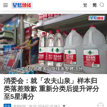
繁
简
Loaded
:
Unmute
45.48%
消委会：就「农夫山泉」样本归
类落差致歉 重新分类后提升评分
至5星满分
更新时间：08:50 2024-07-18 HKT
社会