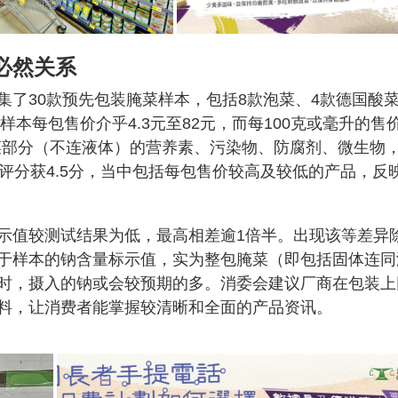
必然关系
集了30款预先包装腌菜样本，包括8款泡菜、4款德国酸
样本每包售价介乎4.3元至82元，而每100克或毫升的售
括腌菜部分（不连液体）的营养素、污染物、防腐剂、微生物
评分获4.5分，当中包括每包售价较高及较低的产品，反
示值较测试结果为低，最高相差逾1倍半。出现该等差异
于样本的钠含量标示值，实为整包腌菜（即包括固体连同
时，摄入的钠或会较预期的多。消委会建议厂商在包装上
料，让消费者能掌握较清晰和全面的产品资讯。