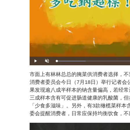
L
P
U
o
l
n
a
a
m
d
y
u
市面上有林林总总的腌菜供消费者选择，不
e
t
d
e
:
消费者委员会今日（7月18日）举行记者会
1
7
.
果发现逾八成半样本的钠含量偏高，若经常
4
5
三成样本含有可促进肠道健康的乳酸菌，但
%
「少食多滋味」。另外，有3款橄榄菜样本
委会提醒消费者，日常应保持均衡饮食，不