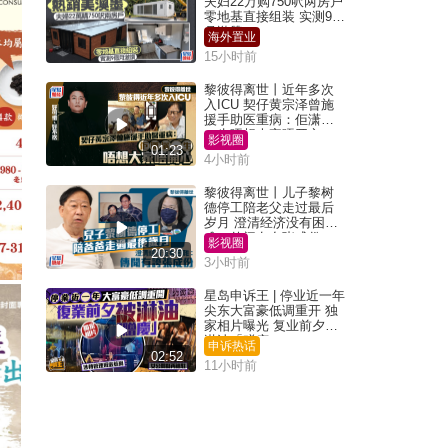
夫妇22万购750呎两房户
零地基直接组装 实测9个
月激赞
海外置业
15小时前
黎彼得离世丨近年多次
入ICU 契仔黄宗泽曾施
援手助医重病：佢潇洒
一生唔想大家唔开心
影视圈
01:23
4小时前
黎彼得离世丨儿子黎树
德停工陪老父走过最后
岁月 澄清经济没有困
难：传闻有夸张成份
影视圈
20:30
3小时前
星岛申诉王 | 停业近一年
尖东大富豪低调重开 独
家相片曝光 复业前夕被
淋油「赠庆」
申诉热话
02:52
11小时前