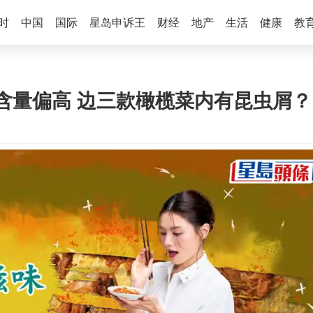
时
中国
国际
星岛申诉王
财经
地产
生活
健康
教
含量偏高 边三款橄榄菜内有昆虫屑？