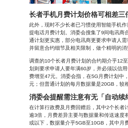
长者手机月费计划价格可相差三
此外，现时不少长者已习惯使用智能手机作
提电话月费计划。消委会搜集了9间电讯商
通计划更实惠，部分电讯商更要求申请人需
并留意合约细节及相关限制，做个精明的消
调查的10个长者月费计划的合约期介乎12
划则要求申请人要年满60岁，并必须以信
费增至47元。消委会指，在5G月费计划中
元；但普通计划的每月数据量是20GB，较
消委会提醒需注意有无「自动续
在计算行政费及月费回赠后，其中2个长者计
逾3倍，月费差异主要与数据量和传送速度有关
或以下，数据量介乎5GB至10GB，其中