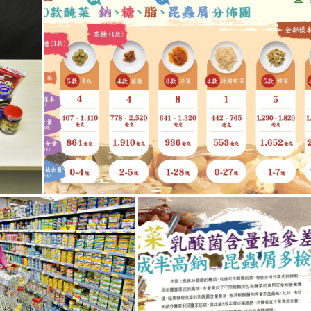
g
T
i
m
e