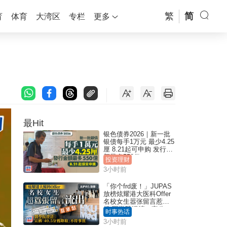
繁
简
育
体育
大湾区
专栏
更多
最Hit
银色债券2026｜新一批
银债每手1万元 最少4.25
厘 8.21起可申购 发行金
额最多550亿
投资理财
3小时前
「你个frd废！」JUPAS
放榜炫耀港大医科Offer
名校女生嚣张留言惹众
怒 医学院澄清：宣称
时事热话
「40.5分获录取」不符事
3小时前
实｜Juicy叮