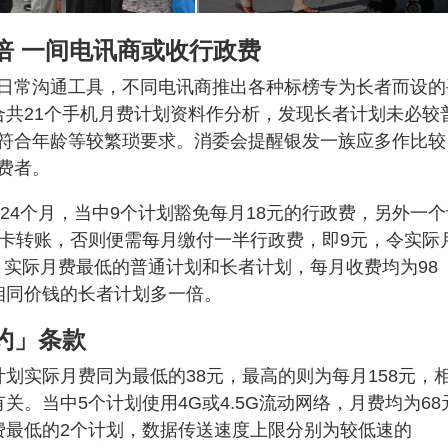
倍 一间电讯商或收行政费
日常沟通工具，不同电讯商推出各种标榜专为长者而设的
合共21个手机月费计划资料作分析，发现长者计划未必较
符合年龄等较繁琐要求。消委会提醒银发一族应多作比较
费者。
至24个月，当中9个计划豁免每月18元的行政费，另外一个
用卡转账，否则便需每月缴付一半行政费，即9元，令实际
，实际月费最低的普通计划和长者计划，每月收费均为98
相同价钱的长者计划多一倍。
约」条款
划实际月费同为最低的38元，最高的则为每月158元，
。当中5个计划使用4G或4.5G流动网络，月费均为68
月费最低的2个计划，数据传送速度上限分别为较低速的