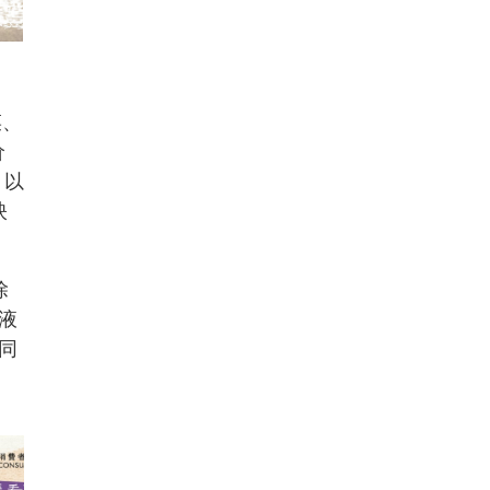
菜、
价
，以
映
除
液
同