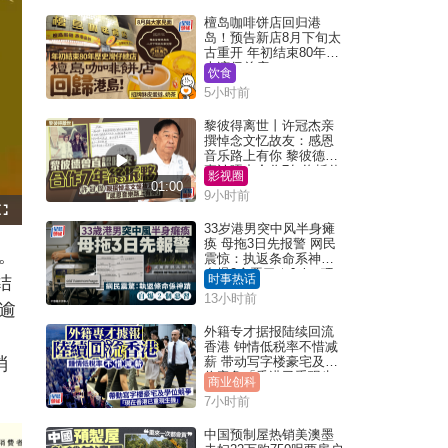
檀岛咖啡饼店回归港
岛！预告新店8月下旬太
古重开 年初结束80年历
史湾仔总店
饮食
5小时前
黎彼得离世丨许冠杰亲
撰悼念文忆故友：感恩
音乐路上有你 黎彼德曾
直认唔夹合作7年终拆伙
影视圈
01:00
9小时前
F
u
33岁港男突中风半身瘫
l
痪 母拖3日先报警 网民
l
。
s
震惊：执返条命系神迹
c
自爆2个恶习｜Juicy叮
r
时事热话
结
e
e
13小时前
n
逾
外籍专才据报陆续回流
香港 钟情低税率不惜减
消
薪 带动写字楼豪宅及学
位竞争「香港已重现生
商业创科
机」
7小时前
中国预制屋热销美澳墨