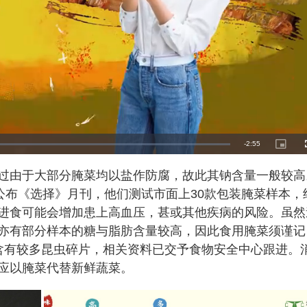
R
-
2:55
P
i
c
e
t
过由于大部分腌菜均以盐作防腐，故此其钠含量一般较高
u
r
m
e
公布《选择》月刊，他们测试市面上30款包装腌菜样本，
-
i
a
n
进食可能会增加患上高血压，甚或其他疾病的风险。虽然
-
P
i
亦有部分样本的糖与脂肪含量较高，因此食用腌菜须谨记
i
c
t
含有较多昆虫碎片，相关资料已交予食物安全中心跟进。
n
u
r
e
应以腌菜代替新鲜蔬菜。
i
n