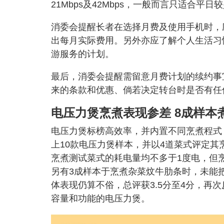
21Mbps及42Mbps，一般而言只适合平
消委会提醒长者在选择月费及使用手机时，
出每月实际费用。另外亦应了解个人生活习
游服务的计划。
最后，消委会提醒需留意月费计划的续约事
来的条款和优惠、倘若决定转台时是否有任
电压力煲烹煮表现参差 8成样本
电压力煲标榜高效率，并内置不同烹煮程式
上10款电压力煲样本，并以4道菜式评定
烹煮测试菜式的耗电量均不多于1度电，但
另有3成样本于烹煮杂菜炆牛肋条时，未能
体表现仍算不俗，总评获3.5分至4分，再
容量和功能的电压力煲。