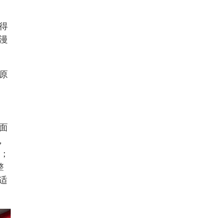
得
漫
原
面
，
豆；
整
适