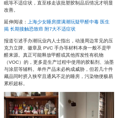
眠等不适症状，直至移走该批塑胶制品后情况才明显
改善。
延伸阅读：
上海少女睡房摆满潮玩疑甲醛中毒 医生
揭 长期接触恐致癌 附7大不适症状
报道引述手办潮玩业内人士指出，动漫周边常见的压
克力立牌、徽章及 PVC 手办等材料本身一般不是甲
醛来源。真正可能释放甲醛或其他挥发性有机物
（VOC）的，更多是生产过程中使用的胶黏剂、油墨
与涂层等辅料。单件产品未必构成威胁，但若几十件
藏品同时挤入狭窄且通风不足的睡房，污染物便极易
累积超标。