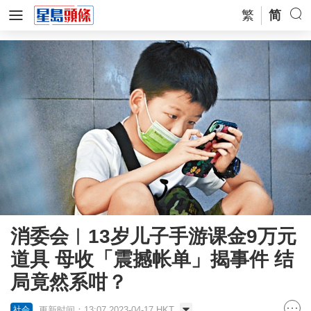
繁
简
消委会︱13岁儿子手游课金9万元
道具 母收「震撼帐单」揭事件 结
局竟然系咁？
更新时间：13:07 2023-04-17 HKT
社会