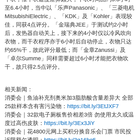
至6.4小时，当中以「乐声Panasonic」、「三菱电机
MitsubishiElectric」、「KDK」及「Kohler」表现较
佳，同获4点评分。「金瑞典JEE」于测试约2小时
后，发热器自动关上，接下来的4小时仅以冷风吹向
衣物，而干衣程序亦于6小时后自动停止，衣物只达
约65%干，故此评分最低；而「金章Zanussi」及
「卓尔Summe」同样需要超过6小时才能把衣物吹
干，故只得2.5点评分。
相关新闻：
消委会｜鱼油补充剂奥米加3脂肪酸含量差异大 全部
25款样本含有害污染物：
https://bit.ly/3EtJXF7
消委会｜32款电子厕板售价相差3倍 勿使用太久或温
度过高伤皮肤：
https://bit.ly/3Ex3JiY
消委会｜花4800元网上买积分换音乐会门票 市民投